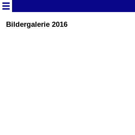
Startseite
Bildergalerie 2016
Deutschland Überschrift
Freizeitparks
Baden-Württemberg
Freizeitparks
Erlebnispark Tripsdrill
Europa-Park
Funny-World