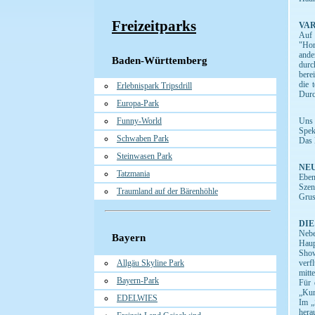
Freizeitparks
VA
Auf 
"Hor
ande
Baden-Württemberg
durc
bere
die 
Erlebnispark Tripsdrill
Durc
Europa-Park
Funny-World
Uns 
Spek
Schwaben Park
Das 
Steinwasen Park
NEU
Tatzmania
Eben
Szen
Traumland auf der Bärenhöhle
Grus
DIE
Nebe
Bayern
Haup
Show
Allgäu Skyline Park
verf
mitt
Bayern-Park
Für 
„Kur
EDELWIES
Im „
hera