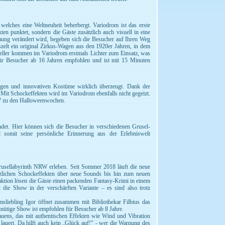
welches eine Weltneuheit beherbergt. Variodrom ist das erste
en punktet, sondern die Gäste zusätzlich auch visuell in eine
hmung verändert wird, begeben sich die Besucher auf Ihren Weg
szelt ein original Zirkus-Wagen aus den 1920er Jahren, in dem
teller kommen im Variodrom erstmals Lichter zum Einsatz, was
für Besucher ab 16 Jahren empfohlen und ist mit 15 Minuten
gen und innovativen Kostüme wirklich überzeugt. Dank der
 Mit Schockeffekten wird im Variodrom ebenfalls nicht gegeizt.
RW zu den Halloweenwochen.
ndet. Hier können sich die Besucher in verschiedenen Grusel-
d somit seine persönliche Erinnerung aus der Erlebniswelt
Grusellabyrinth NRW erleben. Seit Sommer 2018 läuft die neue
tzlichen Schockeffekten über neue Sounds bis hin zum neuen
aktion lösen die Gäste einen packenden Fantasy-Krimi in einem
die Show in der verschärften Variante – es sind also trotz
sliebling Igor öffnet zusammen mit Bibliothekar Filbius das
inütige Show ist empfohlen für Besucher ab 8 Jahre.
auens, das mit authentischen Effekten wie Wind und Vibration
lauert. Da hilft auch kein „Glück auf!" - wer die Warnung des