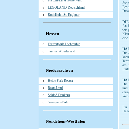
Freizeit-Land Geiselwind
Stei
Besu
LEGOLAND Deutschland
Deta
Rodelbahn St. Englmar
DIE
An H
wie 
Hessen
Klei
eine
Freizeitpark Lochmühle
HA
Taunus Wunderland
Die 
kann
Term
am 3
Eintr
Niedersachsen
HA
Heide Park Resort
Die 
Rasti-Land
und 
(zug
Schloß Dankern
Webs
Serengeti-Park
Ein 
Hall
Nordrhein-Westfalen