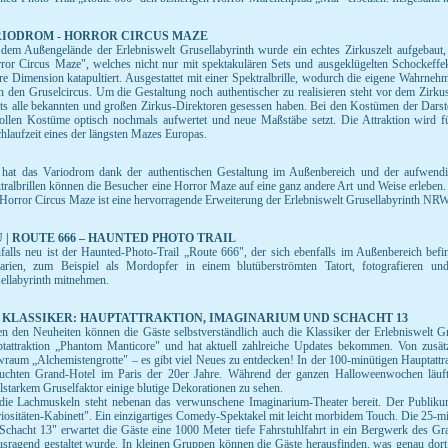
RIODROM - HORROR CIRCUS MAZE
dem Außengelände der Erlebniswelt Grusellabyrinth wurde ein echtes Zirkuszelt aufgebaut, 
ror Circus Maze", welches nicht nur mit spektakulären Sets und ausgeklügelten Schockeffekt
re Dimension katapultiert. Ausgestattet mit einer Spektralbrille, wodurch die eigene Wahrne
h den Gruselcircus. Um die Gestaltung noch authentischer zu realisieren steht vor dem Zirku
its alle bekannten und großen Zirkus-Direktoren gesessen haben. Bei den Kostümen der Dars
tollen Kostüme optisch nochmals aufwertet und neue Maßstäbe setzt. Die Attraktion wird 
hlaufzeit eines der längsten Mazes Europas.
hat das Variodrom dank der authentischen Gestaltung im Außenbereich und der aufwendi
tralbrillen können die Besucher eine Horror Maze auf eine ganz andere Art und Weise erleben.
Horror Circus Maze ist eine hervorragende Erweiterung der Erlebniswelt Grusellabyrinth N
 | ROUTE 666 – HAUNTED PHOTO TRAIL
falls neu ist der Haunted-Photo-Trail „Route 666", der sich ebenfalls im Außenbereich befi
arien, zum Beispiel als Mordopfer in einem blutüberströmten Tatort, fotografieren un
ellabyrinth mitnehmen.
 KLASSIKER: HAUPTATTRAKTION, IMAGINARIUM UND SCHACHT 13
n den Neuheiten können die Gäste selbstverständlich auch die Klassiker der Erlebniswelt 
tattraktion „Phantom Manticore" und hat aktuell zahlreiche Updates bekommen. Von zusä
raum „Alchemistengrotte" – es gibt viel Neues zu entdecken! In der 100-minütigen Hauptattr
luchten Grand-Hotel im Paris der 20er Jahre. Während der ganzen Halloweenwochen läuft 
elstarkem Gruselfaktor einige blutige Dekorationen zu sehen.
die Lachmuskeln steht nebenan das verwunschene Imaginarium-Theater bereit. Der Publikum
iositäten-Kabinett". Ein einzigartiges Comedy-Spektakel mit leicht morbidem Touch. Die 25-m
Schacht 13" erwartet die Gäste eine 1000 Meter tiefe Fahrstuhlfahrt in ein Bergwerk des Gr
usragend gestaltet wurde. In kleinen Gruppen können die Gäste herausfinden, was genau dort 