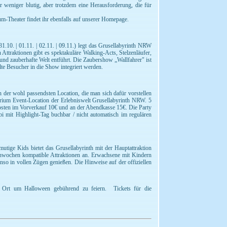
ar weniger blutig, aber trotzdem eine Herausforderung, die für
um-Theater findet ihr ebenfalls auf unserer Homepage.
.10. | 01.11. | 02.11. | 09.11.) legt das Grusellabyrinth NRW
Attraktionen gibt es spektakuläre Walking-Acts, Stelzenläufer,
und zauberhafte Welt entführt. Die Zaubershow „Wallfahrer" ist
e Besucher in die Show integriert werden.
n der wohl passendsten Location, die man sich dafür vorstellen
orium Event-Location der Erlebniswelt Grusellabyrinth NRW. 5
 kosten im Vorverkauf 10€ und an der Abendkasse 15€. Die Party
bi mit Highlight-Tag buchbar / nicht automatisch im regulären
utige Kids bietet das Grusellabyrinth mit der Hauptattraktion
nwochen kompatible Attraktionen an. Erwachsene mit Kindern
so in vollen Zügen genießen. Die Hinweise auf der offiziellen
e Ort um Halloween gebührend zu feiern. Tickets für die