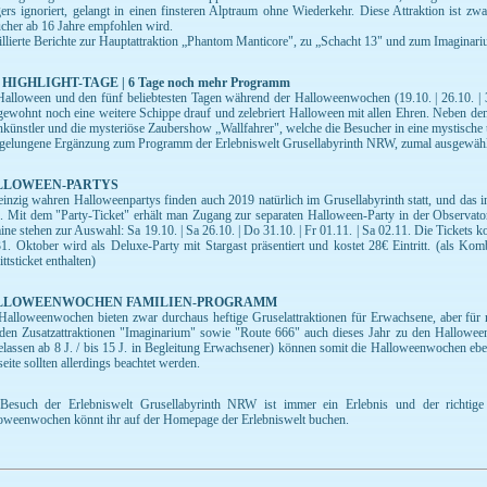
gers ignoriert, gelangt in einen finsteren Alptraum ohne Wiederkehr. Diese Attraktion ist zw
cher ab 16 Jahre empfohlen wird.
illierte Berichte zur Hauptattraktion „Phantom Manticore", zu „Schacht 13" und zum Imaginari
 HIGHLIGHT-TAGE | 6 Tage noch mehr Programm
alloween und den fünf beliebtesten Tagen während der Halloweenwochen (19.10. | 26.10. | 31
gewohnt noch eine weitere Schippe drauf und zelebriert Halloween mit allen Ehren. Neben den 
nkünstler und die mysteriöse Zaubershow „Wallfahrer", welche die Besucher in eine mystische 
 gelungene Ergänzung zum Programm der Erlebniswelt Grusellabyrinth NRW, zumal ausgewählt
LLOWEEN-PARTYS
einzig wahren Halloweenpartys finden auch 2019 natürlich im Grusellabyrinth statt, und das i
. Mit dem "Party-Ticket" erhält man Zugang zur separaten Halloween-Party in der Observat
ine stehen zur Auswahl: Sa 19.10. | Sa 26.10. | Do 31.10. | Fr 01.11. | Sa 02.11. Die Tickets
1. Oktober wird als Deluxe-Party mit Stargast präsentiert und kostet 28€ Eintritt. (als Kom
ittsticket enthalten)
LLOWEENWOCHEN FAMILIEN-PROGRAMM
Halloweenwochen bieten zwar durchaus heftige Gruselattraktionen für Erwachsene, aber für m
den Zusatzattraktionen "Imaginarium" sowie "Route 666" auch dieses Jahr zu den Hallowee
elassen ab 8 J. / bis 15 J. in Begleitung Erwachsener) können somit die Halloweenwochen eben
eite sollten allerdings beachtet werden.
Besuch der Erlebniswelt Grusellabyrinth NRW ist immer ein Erlebnis und der richtig
oweenwochen könnt ihr auf der Homepage der Erlebniswelt buchen.