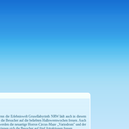
enn die Erlebniswelt Grusellabyrinth NRW lädt auch in diesem
die Besucher auf die beliebten Halloweenwochen freuen. Auch
o werden die neuartige Horror-Circus-Maze „Variodrom" und der
nnen sich die Besucher auf fünf Attraktionen freuen.