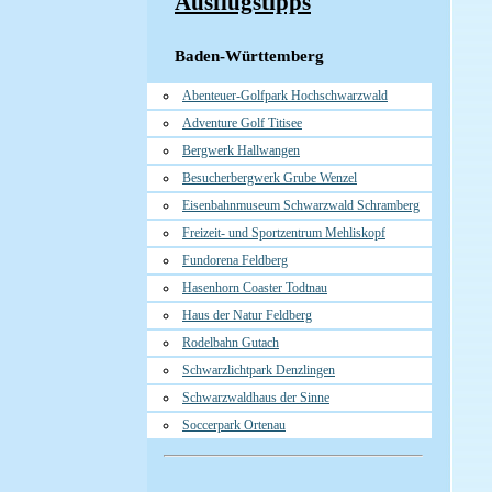
Ausflugstipps
Baden-Württemberg
Abenteuer-Golfpark Hochschwarzwald
Adventure Golf Titisee
Bergwerk Hallwangen
Besucherbergwerk Grube Wenzel
Eisenbahnmuseum Schwarzwald Schramberg
Freizeit- und Sportzentrum Mehliskopf
Fundorena Feldberg
Hasenhorn Coaster Todtnau
Haus der Natur Feldberg
Rodelbahn Gutach
Schwarzlichtpark Denzlingen
Schwarzwaldhaus der Sinne
Soccerpark Ortenau