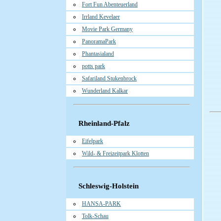
Fort Fun Abenteuerland
Irrland Kevelaer
Movie Park Germany
PanoramaPark
Phantasialand
potts park
Safariland Stukenbrock
Wunderland Kalkar
Rheinland-Pfalz
Eifelpark
Wild- & Freizeitpark Klotten
Schleswig-Holstein
HANSA-PARK
Tolk-Schau