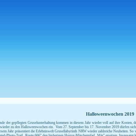
Halloweenwochen 2019
nde der gepflegten Gruselunterhaltung kommen in diesem Jahr wieder voll auf ihre Kosten, d
 wieder zu den Halloweenwochen ein. Vom 27. September bis 17. November 2019 dürfen sich 
iesem Jahr präsentiert die Erlebniswelt Grusellabyrinth NRW wieder zahlreiche Neuheiten. S
ted-Photo-Trail „Route 666" den bisherigen Horror-Märchenpfad „Mär" ersetzen. Insgesamt kö