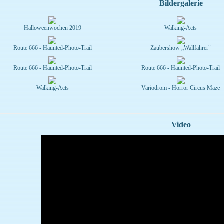
Bildergalerie
Halloweenwochen 2019
Walking-Acts
Route 666 - Haunted-Photo-Trail
Zaubershow „Wallfahrer"
Route 666 - Haunted-Photo-Trail
Route 666 - Haunted-Photo-Trail
Walking-Acts
Variodrom - Horror Circus Maze
Video