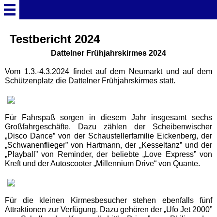
Startseite
Testbericht 2024
Dattelner Frühjahrskirmes 2024
Deutschland Überschrift
Vom 1.3.-4.3.2024 findet auf dem Neumarkt und auf dem
Schützenplatz die Dattelner Frühjahrskirmes statt.
Freizeitparks
Für Fahrspaß sorgen in diesem Jahr insgesamt sechs
Baden-Württemberg
Großfahrgeschäfte. Dazu zählen der Scheibenwischer
Freizeitparks
„Disco Dance” von der Schaustellerfamilie Eickenberg, der
„Schwanenflieger” von Hartmann, der „Kesseltanz” und der
„Playball” von Reminder, der beliebte „Love Express” von
Erlebnispark Tripsdrill
Kreft und der Autoscooter „Millennium Drive“ von Quante.
Europa-Park
Für die kleinen Kirmesbesucher stehen ebenfalls fünf
Attraktionen zur Verfügung. Dazu gehören der „Ufo Jet 2000”
Funny-World