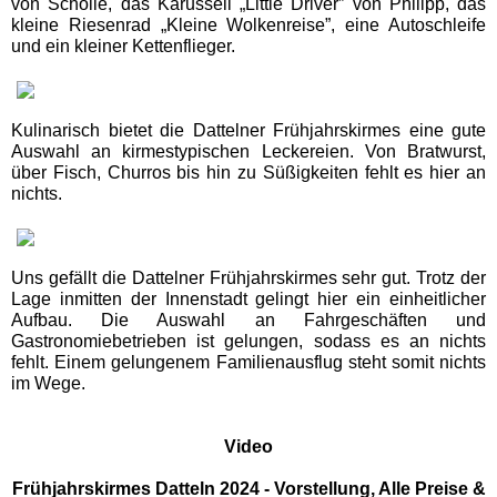
von Scholle, das Karussell „Little Driver” von Philipp, das
kleine Riesenrad „Kleine Wolkenreise”, eine Autoschleife
und ein kleiner Kettenflieger.
Schwaben Park
Steinwasen Park
Kulinarisch bietet die Dattelner Frühjahrskirmes eine gute
Auswahl an kirmestypischen Leckereien. Von Bratwurst,
über Fisch, Churros bis hin zu Süßigkeiten fehlt es hier an
Tatzmania
nichts.
Traumland auf der
Bärenhöhle
Uns gefällt die Dattelner Frühjahrskirmes sehr gut. Trotz der
Lage inmitten der Innenstadt gelingt hier ein einheitlicher
Aufbau. Die Auswahl an Fahrgeschäften und
Bayern Freizeitparks
Gastronomiebetrieben ist gelungen, sodass es an nichts
fehlt. Einem gelungenem Familienausflug steht somit nichts
im Wege.
Allgäu Skyline Park
Video
Bayern-Park
Frühjahrskirmes Datteln 2024 - Vorstellung, Alle Preise &