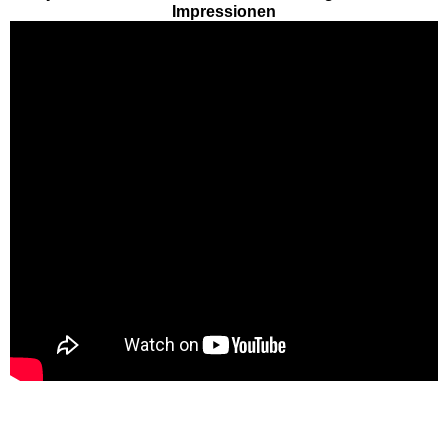
Impressionen
EDELWIES
Freizeit-Land Geiselwind
LEGOLAND Deutschland
Rodelbahn St. Englmar
Hessen Freizeitparks
Freizeitpark Lochmühle
Taunus Wunderland
Niedersachsen