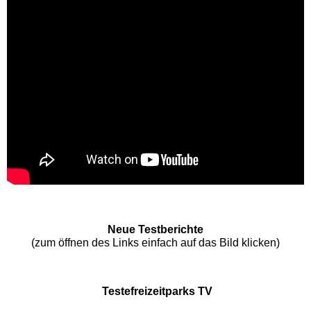
Schwaben Park
Steinwasen Park
Tatzmania
Traumland auf der
Bärenhöhle
Bayern Freizeitparks
Neue Testberichte
(zum öffnen des Links einfach auf das Bild klicken)
Allgäu Skyline Park
Bayern-Park
Testefreizeitparks TV