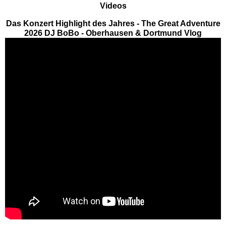
Freizeitparks
Videos
Das Konzert Highlight des Jahres - The Great Adventure
Heide Park Resort
2026 DJ BoBo - Oberhausen & Dortmund Vlog
Rasti-Land
Schloß Dankern
Serengeti-Park
Nordrhein-Westfalen
Freizeitparks
Fort Fun Abenteuerland
Irrland Kevelaer