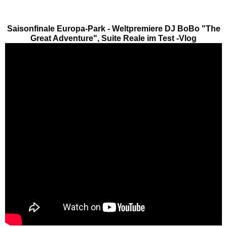
Eifelpark
Saisonfinale Europa-Park - Weltpremiere DJ BoBo "The
Great Adventure", Suite Reale im Test -Vlog
Wild- & Freizeitpark Klotten
Schleswig-Holstein
Freizeitparks
HANSA-PARK
Tolk-Schau
Schwimmbäder
Baden-Württemberg
Schwimmbäder