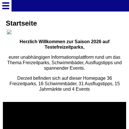
Startseite
Startseite
Deutschland Überschrift
Herzlich Willkommen zur Saison 2026 auf
Testefreizeitparks,
Freizeitparks
eurer unabhängigen Informationsplattform rund um das
Thema Freizeitparks, Schwimmbäder, Ausflugstipps und
spannender Events.
Baden-Württemberg
Freizeitparks
Derzeit befinden sich auf dieser Homepage 36
Freizeitparks, 16 Schwimmbäder, 31 Ausflugstipps, 15
Jahrmärkte und 4 Events
Erlebnispark Tripsdrill
Europa-Park
Funny-World