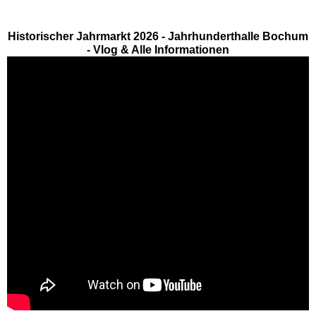
Movie Park Germany
Historischer Jahrmarkt 2026 - Jahrhunderthalle Bochum
- Vlog & Alle Informationen
PanoramaPark
Phantasialand
potts park
Safariland Stukenbrock
Wunderland Kalkar
Rheinland-Pfalz
Freizeitparks