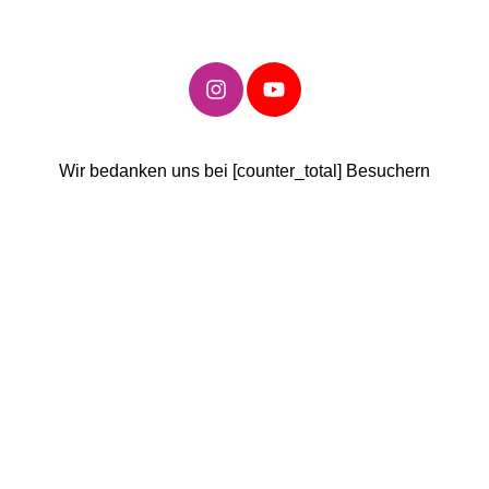
Badeparadies Schwarzwald
Panorama-Bad Freudenstadt
Hamburg Schwimmbäder
Wir bedanken uns bei [counter_total] Besuchern
MidSommerland
Mecklenburg-Vorpommern
Schwimmbäder
WONNEMAR Wismar
Nordrhein-Westfalen
Schwimmbäder