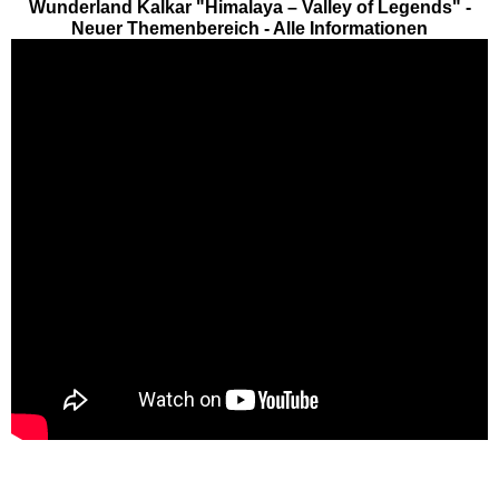
Wunderland Kalkar "Himalaya – Valley of Legends" -
EDELWIES
Neuer Themenbereich - Alle Informationen
Freizeit-Land Geiselwind
LEGOLAND Deutschland
Rodelbahn St. Englmar
Hessen Freizeitparks
Freizeitpark Lochmühle
Taunus Wunderland
Niedersachsen