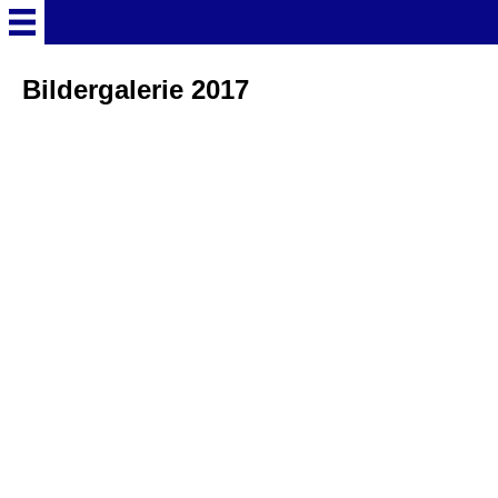
Startseite
Bildergalerie 2017
Deutschland Überschrift
Freizeitparks
Baden-Württemberg
Freizeitparks
Erlebnispark Tripsdrill
Europa-Park
Funny-World