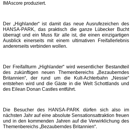
IMAscore produziert.
Schwaben Park
Der „Highlander“ ist damit das neue Ausrufezeichen des
HANSA-PARK, das praktisch die ganze Lübecker Bucht
Steinwasen Park
überragt und ein Muss für alle ist, die einen einzigartigen
Ausblick einerseits mit einem ultimativen Freifallerlebnis
andererseits verbinden wollen.
Tatzmania
Traumland auf der
Der Freifallturm „Highlander“ wird wesentlicher Bestandteil
Bärenhöhle
des zukünftigen neuen Themenbereichs „Bezauberndes
Britannien“, der rund um die Kult-Achterbahn „Nessie“
entstehen wird und die Gäste in die Welt Schottlands und
Bayern Freizeitparks
des Eilean Donan Castles entführt.
Allgäu Skyline Park
Die Besucher des HANSA-PARK dürfen sich also im
nächsten Jahr auf eine absolute Sensationsattraktion freuen
und in den kommenden Jahren auf die Verwirklichung des
Bayern-Park
Themenbereichs „Bezauberndes Britannien“.