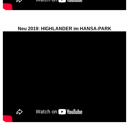
Freizeitparks
Heide Park Resort
Neu 2019: HIGHLANDER im HANSA-PARK
Rasti-Land
Schloß Dankern
Serengeti-Park
Nordrhein-Westfalen
Freizeitparks
Fort Fun Abenteuerland
Irrland Kevelaer