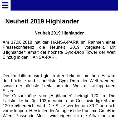
Startseite
Neuheit 2019 Highlander
Neuheit 2019 Highlander
Deutschland Überschrift
Am 17.08.2018 hat der HANSA-PARK im Rahmen einer
Pressekonferenz die Neuheit 2019 vorgestellt. Mit
Freizeitparks
„Highlander“ erhält der höchste Gyro-Drop Tower der Welt
Einzug in den HANSA-PARK.
Baden-Württemberg
Freizeitparks
Der Freifallturm wird gleich drei Rekorde brechen. Er wird
der höchste und schnellste Gyro Drop der Welt werden,
Erlebnispark Tripsdrill
sowie der höchste Freifallturm der Welt mit abkippbaren
Sitzen.
Die Gesamthöhe von „Highlander“ beträgt 120 m. Die
Europa-Park
Fallstrecke beträgt 103 m wobei eine Geschwindigkeit von
120 km/h erreicht wird. Die Sitze werden um 30 Grad nach
vorne kippen. Hersteller der Anlage ist die Funtime GmbH in
Funny-World
Wien. Passende Musik wird eigens für die Attraktion von