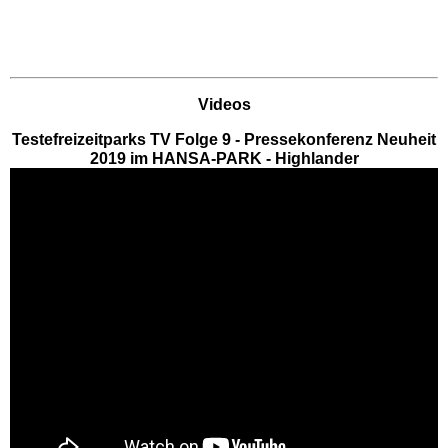
EDELWIES
Freizeit-Land Geiselwind
Videos
Testefreizeitparks TV Folge 9 - Pressekonferenz Neuheit
LEGOLAND Deutschland
2019 im HANSA-PARK - Highlander
Rodelbahn St. Englmar
Hessen Freizeitparks
Freizeitpark Lochmühle
Taunus Wunderland
Niedersachsen