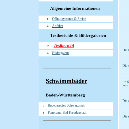
Allgemeine Informationen
Öffnungszeiten & Preise
Anfahrt
Testberichte & Bildergalerien
Testbericht
Die M
Bildergalerie
Die 
Schwimmbäder
Es g
kein
Baden-Württemberg
Die 
Badeparadies Schwarzwald
Panorama-Bad Freudenstadt
Die 