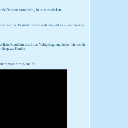
große Dinosauriermodelle gibt es zu entdecken.
eiche auf die Besucher. Unter anderem gibt es Rieseninsekten,
mütliche Rundfahrt durch das Wildgehege und haben hierbei die
r die ganze Familie.
t es rasant zurück ins Tal.