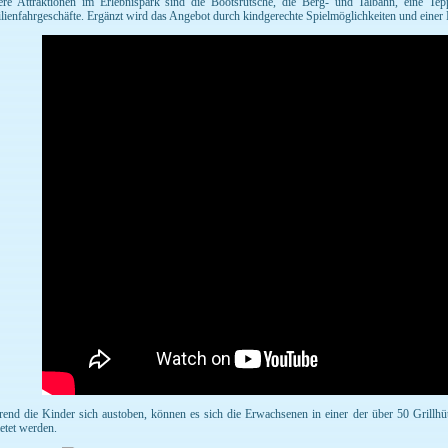
ere Attraktionen im Erlebnispark sind die Bootsrutsche, die Berg- und Talbahn, eine Tep
lienfahrgeschäfte. Ergänzt wird das Angebot durch kindgerechte Spielmöglichkeiten und einer 
end die Kinder sich austoben, können es sich die Erwachsenen in einer der über 50 Grillh
etet werden.