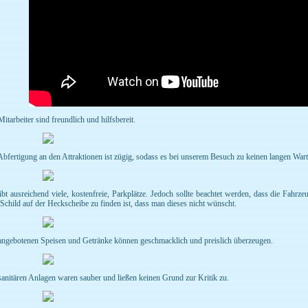
itarbeiter sind freundlich und hilfsbereit.
Abfertigung an den Attraktionen ist zügig, sodass es bei unserem Besuch zu keinen langen War
ibt ausreichend viele, kostenfreie, Parkplätze. Jedoch sollte beachtet werden, dass die Fah
 Schild auf der Heckscheibe zu finden ist, dass man dieses nicht wünscht.
angebotenen Speisen und Getränke können geschmacklich und preislich überzeugen.
sanitären Anlagen waren sauber und ließen keinen Grund zur Kritik zu.