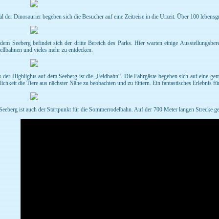
al der Dinosaurier begeben sich die Besucher auf eine Zeitreise in die Urzeit. Über 100 lebens
dem Seeberg befindet sich der dritte Bereich des Parks. Hier warten einige Ausstellungsber
llbahnen und vieles mehr zu entdecken.
s der Highlights auf dem Seeberg ist die „Feldbahn“. Die Fahrgäste begeben sich auf eine ge
ichkeit die Tiere aus nächster Nähe zu beobachten und zu füttern. Ein fantastisches Erlebnis fü
Seeberg ist auch der Startpunkt für die Sommerrodelbahn. Auf der 700 Meter langen Strecke geh