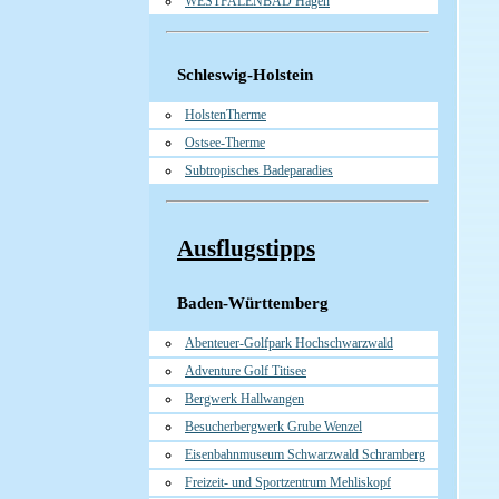
WESTFALENBAD Hagen
Schleswig-Holstein
HolstenTherme
Ostsee-Therme
Subtropisches Badeparadies
Ausflugstipps
Baden-Württemberg
Abenteuer-Golfpark Hochschwarzwald
Adventure Golf Titisee
Bergwerk Hallwangen
Besucherbergwerk Grube Wenzel
Eisenbahnmuseum Schwarzwald Schramberg
Freizeit- und Sportzentrum Mehliskopf