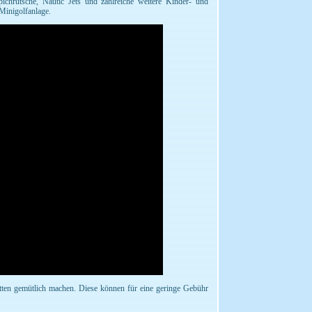
pichrutsche, Nautic Jets und zahlreiche weitere Kinder- und
Minigolfanlage.
ütten gemütlich machen. Diese können für eine geringe Gebühr