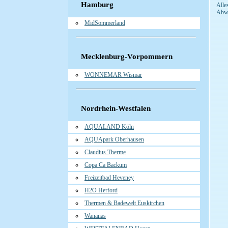
Hamburg
Alle
Abwe
MidSommerland
Mecklenburg-Vorpommern
WONNEMAR Wismar
Nordrhein-Westfalen
AQUALAND Köln
AQUApark Oberhausen
Claudius Therme
Copa Ca Backum
Freizeitbad Heveney
H2O Herford
Thermen & Badewelt Euskirchen
Wananas