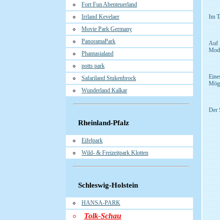
Fort Fun Abenteuerland
Irrland Kevelaer
Im T
Movie Park Germany
PanoramaPark
Auf 
Mode
Phantasialand
potts park
Eine
Safariland Stukenbrock
Mögl
Wunderland Kalkar
Der 
Rheinland-Pfalz
Eifelpark
Wild- & Freizeitpark Klotten
Schleswig-Holstein
HANSA-PARK
Tolk-Schau