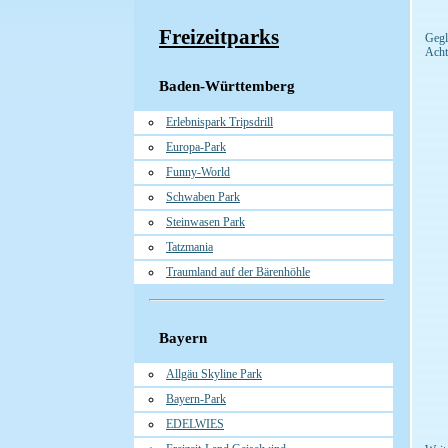
Freizeitparks
Gegl
Acht
Baden-Württemberg
Erlebnispark Tripsdrill
Europa-Park
Funny-World
Schwaben Park
Steinwasen Park
Tatzmania
Traumland auf der Bärenhöhle
Bayern
Allgäu Skyline Park
Bayern-Park
EDELWIES