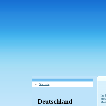
Startseite
Im h
Märc
Deutschland
Mott