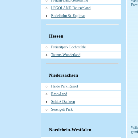
Freizeit-Land Geiselwind
Weit
Fami
LEGOLAND Deutschland
Rodelbahn St. Englmar
Hessen
Freizeitpark Lochmühle
Taunus Wunderland
Niedersachsen
Heide Park Resort
Rasti-Land
Schloß Dankern
Serengeti-Park
Währ
Nordrhein-Westfalen
gemi