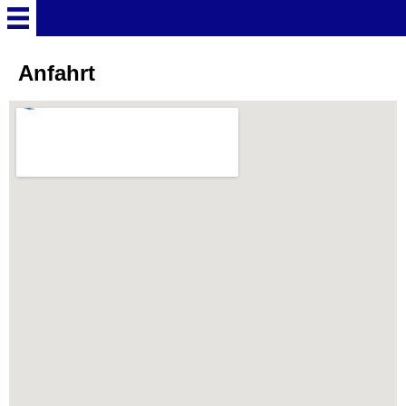
Startseite
Anfahrt
Deutschland Überschrift
Freizeitparks
Baden-Württemberg
Freizeitparks
Erlebnispark Tripsdrill
Europa-Park
Funny-World