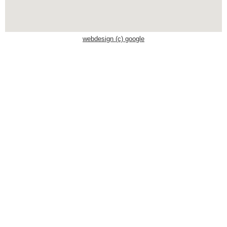
Schwaben Park
webdesign (c) google
Steinwasen Park
Tatzmania
Traumland auf der
Bärenhöhle
Bayern Freizeitparks
Allgäu Skyline Park
Bayern-Park