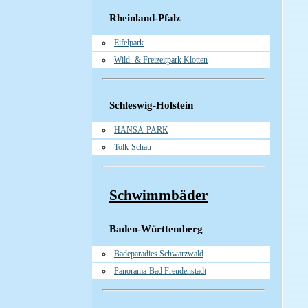
Rheinland-Pfalz
Eifelpark
Wild- & Freizeitpark Klotten
Schleswig-Holstein
HANSA-PARK
Tolk-Schau
Schwimmbäder
Baden-Württemberg
Badeparadies Schwarzwald
Panorama-Bad Freudenstadt