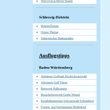
WESTFALENBAD Hagen
Schleswig-Holstein
HolstenTherme
Ostsee-Therme
Subtropisches Badeparadies
Ausflugstipps
Baden-Württemberg
Abenteuer-Golfpark Hochschwarzwald
Adventure Golf Titisee
Bergwerk Hallwangen
Besucherbergwerk Grube Wenzel
Eisenbahnmuseum Schwarzwald Schramberg
Freizeit- und Sportzentrum Mehliskopf