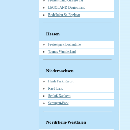
Freizeit-Land Geiselwind
LEGOLAND Deutschland
Rodelbahn St. Englmar
Hessen
Freizeitpark Lochmühle
Taunus Wunderland
Niedersachsen
Heide Park Resort
Rasti-Land
Schloß Dankern
Serengeti-Park
Nordrhein-Westfalen