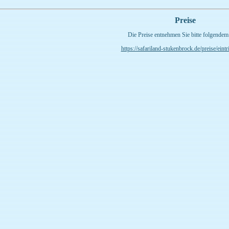
Preise
Die Preise entnehmen Sie bitte folgendem
https://safariland-stukenbrock.de/preise/eintri