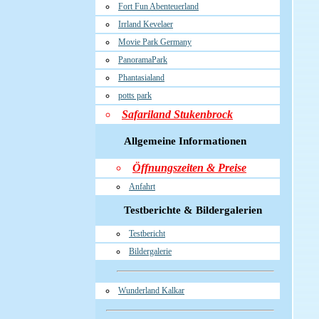
Fort Fun Abenteuerland
Irrland Kevelaer
Movie Park Germany
PanoramaPark
Phantasialand
potts park
Safariland Stukenbrock
Allgemeine Informationen
Öffnungszeiten & Preise
Anfahrt
Testberichte & Bildergalerien
Testbericht
Bildergalerie
Wunderland Kalkar