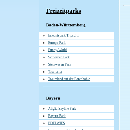
Freizeitparks
Baden-Württemberg
Erlebnispark Tripsdrill
Europa-Park
Funny-World
Schwaben Park
Steinwasen Park
Tatzmania
Traumland auf der Bärenhöhle
Bayern
Allgäu Skyline Park
Bayern-Park
EDELWIES