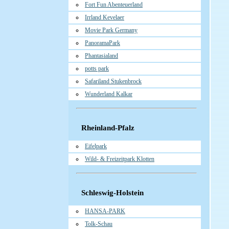
Fort Fun Abenteuerland
Irrland Kevelaer
Movie Park Germany
PanoramaPark
Phantasialand
potts park
Safariland Stukenbrock
Wunderland Kalkar
Rheinland-Pfalz
Eifelpark
Wild- & Freizeitpark Klotten
Schleswig-Holstein
HANSA-PARK
Tolk-Schau