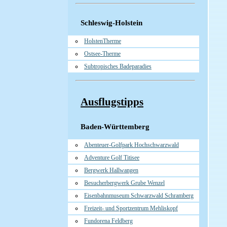
Schleswig-Holstein
HolstenTherme
Ostsee-Therme
Subtropisches Badeparadies
Ausflugstipps
Baden-Württemberg
Abenteuer-Golfpark Hochschwarzwald
Adventure Golf Titisee
Bergwerk Hallwangen
Besucherbergwerk Grube Wenzel
Eisenbahnmuseum Schwarzwald Schramberg
Freizeit- und Sportzentrum Mehliskopf
Fundorena Feldberg