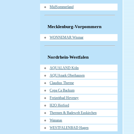
MidSommerland
Mecklenburg-Vorpommern
WONNEMAR Wismar
Nordrhein-Westfalen
AQUALAND Köln
AQUApark Oberhausen
Claudius Therme
Copa Ca Backum
Freizeitbad Heveney
H2O Herford
Thermen & Badewelt Euskirchen
Wananas
WESTFALENBAD Hagen