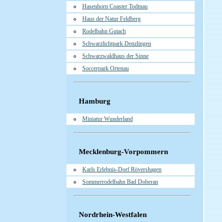
Hasenhorn Coaster Todtnau
Haus der Natur Feldberg
Rodelbahn Gutach
Schwarzlichtpark Denzlingen
Schwarzwaldhaus der Sinne
Soccerpark Ortenau
Hamburg
Miniatur Wunderland
Mecklenburg-Vorpommern
Karls Erlebnis-Dorf Rövershagen
Sommerrodelbahn Bad Doberan
Nordrhein-Westfalen