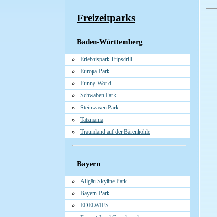
Freizeitparks
Baden-Württemberg
Erlebnispark Tripsdrill
Europa-Park
Funny-World
Schwaben Park
Steinwasen Park
Tatzmania
Traumland auf der Bärenhöhle
Bayern
Allgäu Skyline Park
Bayern-Park
EDELWIES