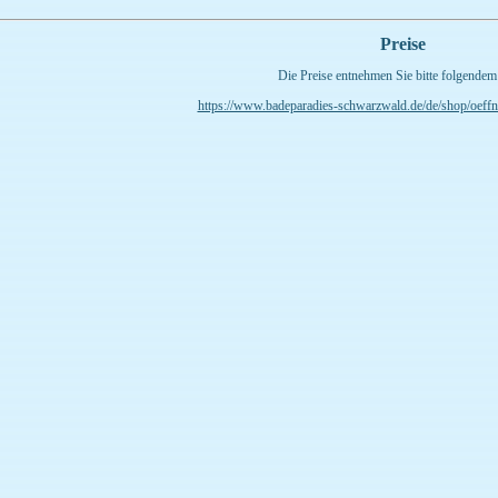
Preise
Die Preise entnehmen Sie bitte folgendem
https://www.badeparadies-schwarzwald.de/de/shop/oeffnu