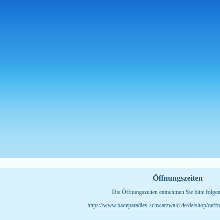
Öffnungszeiten
Die Öffnungszeiten entnehmen Sie bitte folge
https://www.badeparadies-schwarzwald.de/de/shop/oeffnu