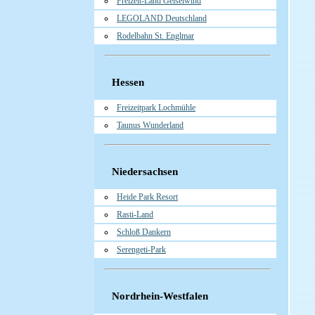
Freizeit-Land Geiselwind
LEGOLAND Deutschland
Rodelbahn St. Englmar
Hessen
Freizeitpark Lochmühle
Taunus Wunderland
Niedersachsen
Heide Park Resort
Rasti-Land
Schloß Dankern
Serengeti-Park
Nordrhein-Westfalen