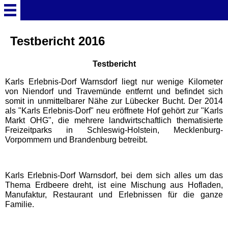
Startseite
Testbericht 2016
Testbericht
Deutschland Überschrift
Karls Erlebnis-Dorf Warnsdorf liegt nur wenige Kilometer
von Niendorf und Travemünde entfernt und befindet sich
Freizeitparks
somit in unmittelbarer Nähe zur Lübecker Bucht. Der 2014
als "Karls Erlebnis-Dorf" neu eröffnete Hof gehört zur "Karls
Markt OHG", die mehrere landwirtschaftlich thematisierte
Baden-Württemberg
Freizeitparks in Schleswig-Holstein, Mecklenburg-
Freizeitparks
Vorpommern und Brandenburg betreibt.
Erlebnispark Tripsdrill
Karls Erlebnis-Dorf Warnsdorf, bei dem sich alles um das
Thema Erdbeere dreht, ist eine Mischung aus Hofladen,
Europa-Park
Manufaktur, Restaurant und Erlebnissen für die ganze
Familie.
Funny-World