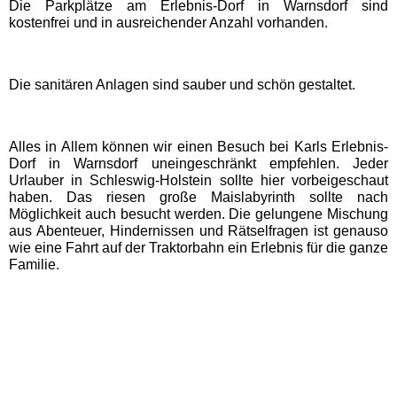
Die Parkplätze am Erlebnis-Dorf in Warnsdorf sind
kostenfrei und in ausreichender Anzahl vorhanden.
Movie Park Germany
Die sanitären Anlagen sind sauber und schön gestaltet.
PanoramaPark
Phantasialand
Alles in Allem können wir einen Besuch bei Karls Erlebnis-
Dorf in Warnsdorf uneingeschränkt empfehlen. Jeder
Urlauber in Schleswig-Holstein sollte hier vorbeigeschaut
potts park
haben. Das riesen große Maislabyrinth sollte nach
Möglichkeit auch besucht werden. Die gelungene Mischung
aus Abenteuer, Hindernissen und Rätselfragen ist genauso
Safariland Stukenbrock
wie eine Fahrt auf der Traktorbahn ein Erlebnis für die ganze
Familie.
Wunderland Kalkar
Rheinland-Pfalz
Freizeitparks