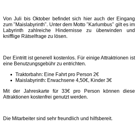
Freizeitparks
Von Juli bis Oktober befindet sich hier auch der Eingang
Heide Park Resort
zum "Maislabyrinth". Unter dem Motto "Karlumbus" gilt es im
Labyrinth zahlreiche Hindernisse zu überwinden und
knifflige Rätselfrage zu lösen.
Rasti-Land
Schloß Dankern
Der Eintritt ist generell kostenlos. Für einige Attraktrionen ist
eine Benutzungsgebühr zu entrichten.
Serengeti-Park
Traktorbahn: Eine Fahrt pro Person 2€
Maislabyrinth: Erwachsene 4,50€, Kinder 3€
Mit der Jahreskarte für 33€ pro Person können diese
Nordrhein-Westfalen
Attraktionen kostenfrei genutzt werden.
Freizeitparks
Fort Fun Abenteuerland
Die Mitarbeiter sind sehr freundlich und hilfsbereit.
Irrland Kevelaer