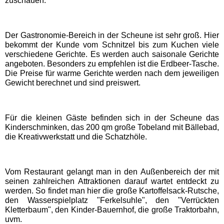
zuschauen.
EDELWIES
Der Gastronomie-Bereich in der Scheune ist sehr groß. Hier
Freizeit-Land Geiselwind
bekommt der Kunde vom Schnitzel bis zum Kuchen viele
verschiedene Gerichte. Es werden auch saisonale Gerichte
angeboten. Besonders zu empfehlen ist die Erdbeer-Tasche.
LEGOLAND Deutschland
Die Preise für warme Gerichte werden nach dem jeweiligen
Gewicht berechnet und sind preiswert.
Rodelbahn St. Englmar
Für die kleinen Gäste befinden sich in der Scheune das
Kinderschminken, das 200 qm große Tobeland mit Bällebad,
Hessen Freizeitparks
die Kreativwerkstatt und die Schatzhöle.
Freizeitpark Lochmühle
Vom Restaurant gelangt man in den Außenbereich der mit
seinen zahlreichen Attraktionen darauf wartet entdeckt zu
Taunus Wunderland
werden. So findet man hier die große Kartoffelsack-Rutsche,
den Wasserspielplatz "Ferkelsuhle", den "Verrückten
Kletterbaum", den Kinder-Bauernhof, die große Traktorbahn,
Niedersachsen
uvm.