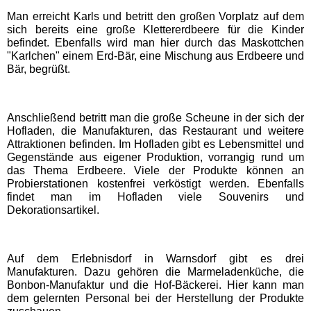
Man erreicht Karls und betritt den großen Vorplatz auf dem
sich bereits eine große Klettererdbeere für die Kinder
Schwaben Park
befindet. Ebenfalls wird man hier durch das Maskottchen
"Karlchen" einem Erd-Bär, eine Mischung aus Erdbeere und
Bär, begrüßt.
Steinwasen Park
Tatzmania
Anschließend betritt man die große Scheune in der sich der
Hofladen, die Manufakturen, das Restaurant und weitere
Attraktionen befinden. Im Hofladen gibt es Lebensmittel und
Traumland auf der
Gegenstände aus eigener Produktion, vorrangig rund um
Bärenhöhle
das Thema Erdbeere. Viele der Produkte können an
Probierstationen kostenfrei verköstigt werden. Ebenfalls
findet man im Hofladen viele Souvenirs und
Bayern Freizeitparks
Dekorationsartikel.
Allgäu Skyline Park
Auf dem Erlebnisdorf in Warnsdorf gibt es drei
Manufakturen. Dazu gehören die Marmeladenküche, die
Bonbon-Manufaktur und die Hof-Bäckerei. Hier kann man
Bayern-Park
dem gelernten Personal bei der Herstellung der Produkte