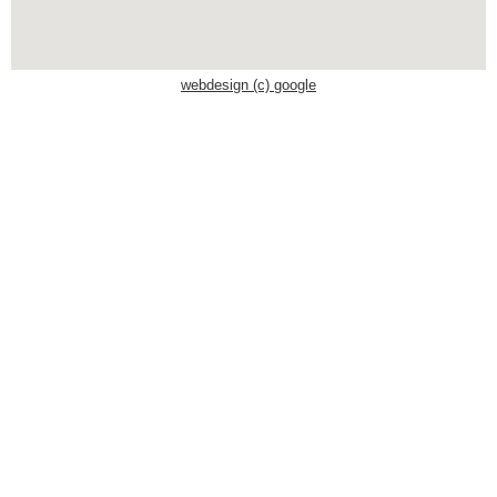
Schwaben Park
webdesign (c) google
Steinwasen Park
Tatzmania
Traumland auf der
Bärenhöhle
Bayern Freizeitparks
Allgäu Skyline Park
Bayern-Park