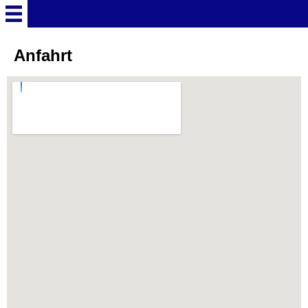
Startseite
Anfahrt
Deutschland Überschrift
Freizeitparks
Baden-Württemberg
Freizeitparks
Erlebnispark Tripsdrill
Europa-Park
Funny-World