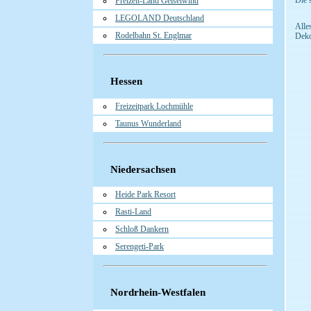
Die 
Freizeit-Land Geiselwind
LEGOLAND Deutschland
Alle
Rodelbahn St. Englmar
Deko
Hessen
Freizeitpark Lochmühle
Taunus Wunderland
Niedersachsen
Heide Park Resort
Rasti-Land
Schloß Dankern
Serengeti-Park
Nordrhein-Westfalen