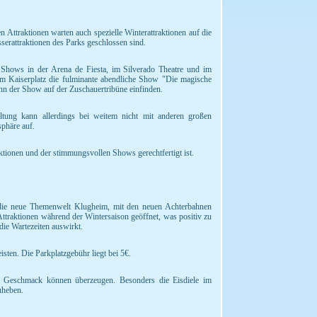
 Attraktionen warten auch spezielle Winterattraktionen auf die
erattraktionen des Parks geschlossen sind.
e Shows in der Arena de Fiesta, im Silverado Theatre und im
dem Kaiserplatz die fulminante abendliche Show "Die magische
inn der Show auf der Zuschauertribüne einfinden.
altung kann allerdings bei weitem nicht mit anderen großen
sphäre auf.
raktionen und der stimmungsvollen Shows gerechtfertigt ist.
s die neue Themenwelt Klugheim, mit den neuen Achterbahnen
 Attraktionen während der Wintersaison geöffnet, was positiv zu
die Wartezeiten auswirkt.
sten. Die Parkplatzgebühr liegt bei 5€.
er Geschmack können überzeugen. Besonders die Eisdiele im
uheben.