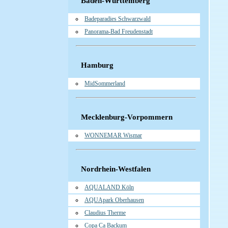
Baden-Württemberg
Badeparadies Schwarzwald
Panorama-Bad Freudenstadt
Hamburg
MidSommerland
Mecklenburg-Vorpommern
WONNEMAR Wismar
Nordrhein-Westfalen
AQUALAND Köln
AQUApark Oberhausen
Claudius Therme
Copa Ca Backum