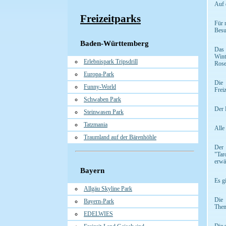
Auf 
Freizeitparks
Für 
Besu
Baden-Württemberg
Das 
Wint
Erlebnispark Tripsdrill
Rose
Europa-Park
Die 
Funny-World
Frei
Schwaben Park
Der 
Steinwasen Park
Tatzmania
Alle
Traumland auf der Bärenhöhle
Der 
"Tar
erwä
Bayern
Es g
Allgäu Skyline Park
Die 
Bayern-Park
Them
EDELWIES