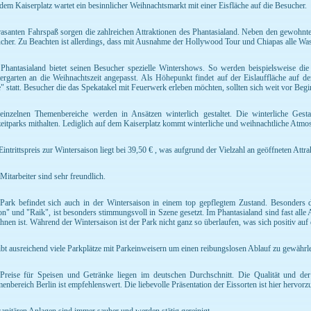
dem Kaiserplatz wartet ein besinnlicher Weihnachtsmarkt mit einer Eisfläche auf die Besucher.
rasanten Fahrspaß sorgen die zahlreichen Attraktionen des Phantasialand. Neben den gewohnten
cher. Zu Beachten ist allerdings, dass mit Ausnahme der Hollywood Tour und Chiapas alle Wass
Phantasialand bietet seinen Besucher spezielle Wintershows. So werden beispielsweise di
ergarten an die Weihnachtszeit angepasst. Als Höhepunkt findet auf der Eislauffläche auf 
" statt. Besucher die das Spekatakel mit Feuerwerk erleben möchten, sollten sich weit vor Beg
einzelnen Themenbereiche werden in Ansätzen winterlich gestaltet. Die winterliche Gest
zeitparks mithalten. Lediglich auf dem Kaiserplatz kommt winterliche und weihnachtliche Atmo
Eintrittspreis zur Wintersaison liegt bei 39,50 € , was aufgrund der Vielzahl an geöffneten Att
 Mitarbeiter sind sehr freundlich.
Park befindet sich auch in der Wintersaison in einem top gepflegtem Zustand. Besonder
on" und "Raik", ist besonders stimmungsvoll in Szene gesetzt. Im Phantasialand sind fast alle
hnen ist. Während der Wintersaison ist der Park nicht ganz so überlaufen, was sich positiv auf 
ibt ausreichend viele Parkplätze mit Parkeinweisern um einen reibungslosen Ablauf zu gewährlei
Preise für Speisen und Getränke liegen im deutschen Durchschnitt. Die Qualität und d
enbereich Berlin ist empfehlenswert. Die liebevolle Präsentation der Eissorten ist hier hervorz