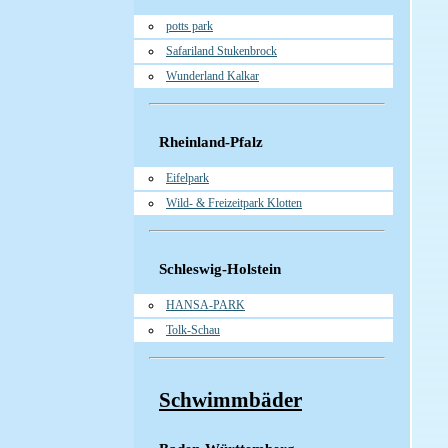
potts park
Safariland Stukenbrock
Wunderland Kalkar
Rheinland-Pfalz
Eifelpark
Wild- & Freizeitpark Klotten
Schleswig-Holstein
HANSA-PARK
Tolk-Schau
Schwimmbäder