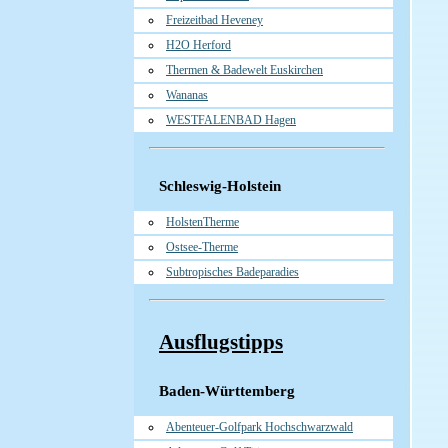
Freizeitbad Heveney
H2O Herford
Thermen & Badewelt Euskirchen
Wananas
WESTFALENBAD Hagen
Schleswig-Holstein
HolstenTherme
Ostsee-Therme
Subtropisches Badeparadies
Ausflugstipps
Baden-Württemberg
Abenteuer-Golfpark Hochschwarzwald