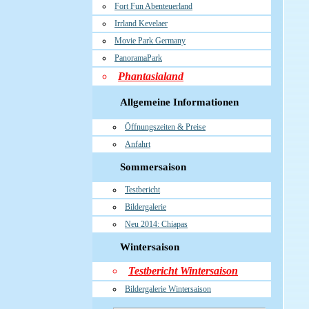
Fort Fun Abenteuerland
Irrland Kevelaer
Movie Park Germany
PanoramaPark
Phantasialand
Allgemeine Informationen
Öffnungszeiten & Preise
Anfahrt
Sommersaison
Testbericht
Bildergalerie
Neu 2014: Chiapas
Wintersaison
Testbericht Wintersaison
Bildergalerie Wintersaison