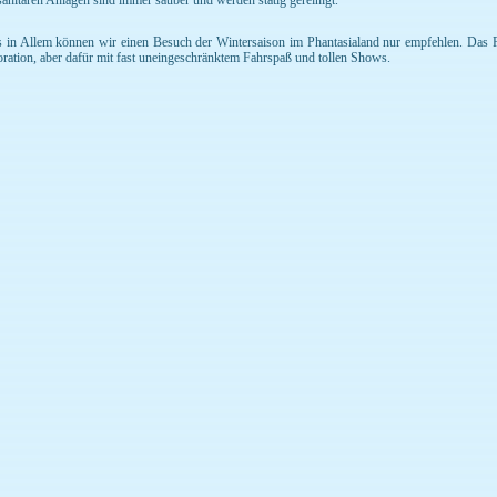
sanitären Anlagen sind immer sauber und werden stätig gereinigt.
s in Allem können wir einen Besuch der Wintersaison im Phantasialand nur empfehlen. Das Ph
ration, aber dafür mit fast uneingeschränktem Fahrspaß und tollen Shows.