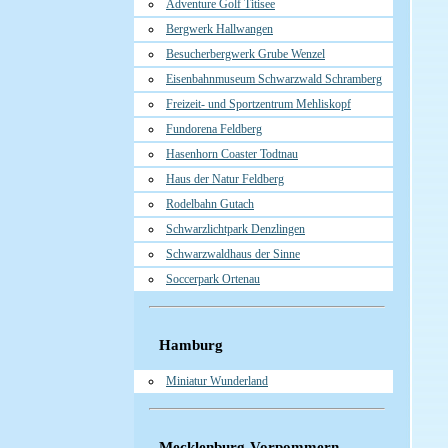
Adventure Golf Titisee
Bergwerk Hallwangen
Besucherbergwerk Grube Wenzel
Eisenbahnmuseum Schwarzwald Schramberg
Freizeit- und Sportzentrum Mehliskopf
Fundorena Feldberg
Hasenhorn Coaster Todtnau
Haus der Natur Feldberg
Rodelbahn Gutach
Schwarzlichtpark Denzlingen
Schwarzwaldhaus der Sinne
Soccerpark Ortenau
Hamburg
Miniatur Wunderland
Mecklenburg-Vorpommern