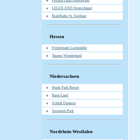
Freizeit-Land Geiselwind
LEGOLAND Deutschland
Rodelbahn St. Englmar
Hessen
Freizeitpark Lochmühle
Taunus Wunderland
Niedersachsen
Heide Park Resort
Rasti-Land
Schloß Dankern
Serengeti-Park
Nordrhein-Westfalen