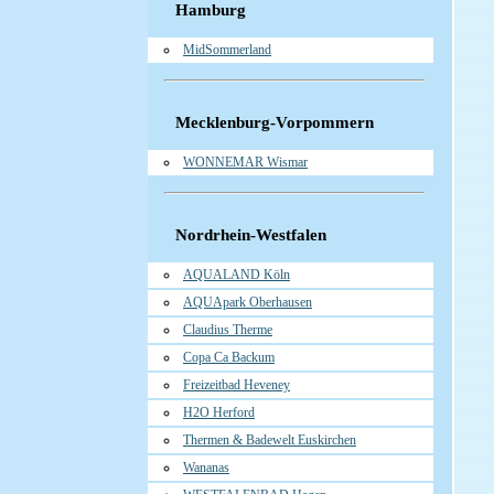
Hamburg
MidSommerland
Mecklenburg-Vorpommern
WONNEMAR Wismar
Nordrhein-Westfalen
AQUALAND Köln
AQUApark Oberhausen
Claudius Therme
Copa Ca Backum
Freizeitbad Heveney
H2O Herford
Thermen & Badewelt Euskirchen
Wananas