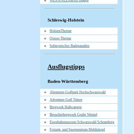
WESTFALENBAD Hagen
Schleswig-Holstein
HolstenTherme
Ostsee-Therme
Subtropisches Badeparadies
Ausflugstipps
Baden-Württemberg
Abenteuer-Golfpark Hochschwarzwald
Adventure Golf Titisee
Bergwerk Hallwangen
Besucherbergwerk Grube Wenzel
Eisenbahnmuseum Schwarzwald Schramberg
Freizeit- und Sportzentrum Mehliskopf