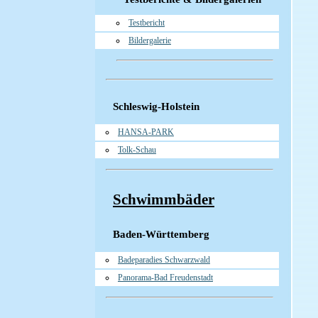
Testbericht
Bildergalerie
Schleswig-Holstein
HANSA-PARK
Tolk-Schau
Schwimmbäder
Baden-Württemberg
Badeparadies Schwarzwald
Panorama-Bad Freudenstadt