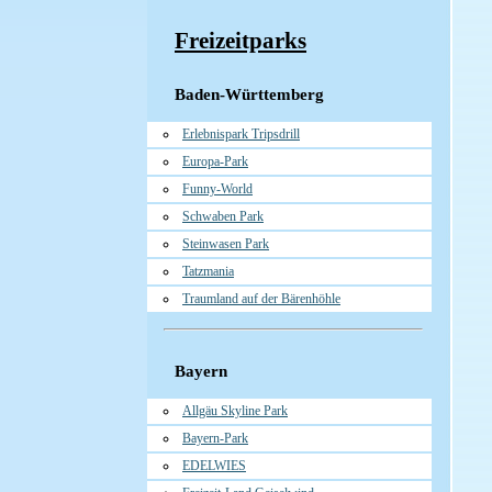
Freizeitparks
Baden-Württemberg
Erlebnispark Tripsdrill
Europa-Park
Funny-World
Schwaben Park
Steinwasen Park
Tatzmania
Traumland auf der Bärenhöhle
Bayern
Allgäu Skyline Park
Bayern-Park
EDELWIES