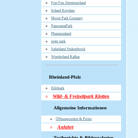
Fort Fun Abenteuerland
Irrland Kevelaer
Movie Park Germany
PanoramaPark
Phantasialand
potts park
Safariland Stukenbrock
Wunderland Kalkar
Rheinland-Pfalz
Eifelpark
Wild- & Freizeitpark Klotten
Allgemeine Informationen
Öffnungszeiten & Preise
Anfahrt
Testberichte & Bildergalerien