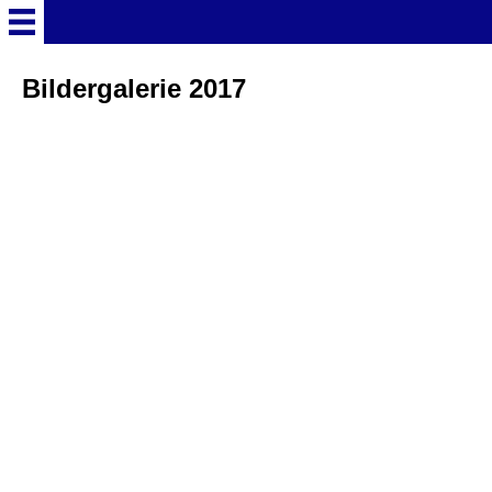
Startseite
Bildergalerie 2017
Deutschland Überschrift
Freizeitparks
Baden-Württemberg
Freizeitparks
Erlebnispark Tripsdrill
Europa-Park
Funny-World