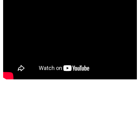
Adventure-Golf Fehmarn
Bimmelbahnen Schleswig-
Holstein
Esel- & Landspielhof
Nessendorf
Karls Erlebnis-Dorf
Warnsdorf
Sea Life Timmendorfer
Strand
Strandgolfer Timmendorfer
Strand