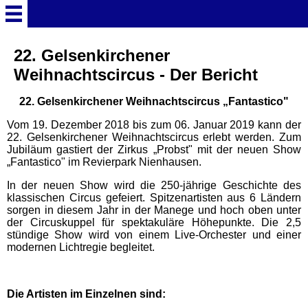
Startseite
22. Gelsenkirchener
Weihnachtscircus - Der Bericht
Deutschland Überschrift
22. Gelsenkirchener Weihnachtscircus „Fantastico"
Vom 19. Dezember 2018 bis zum 06. Januar 2019 kann der
Freizeitparks
22. Gelsenkirchener Weihnachtscircus erlebt werden. Zum
Jubiläum gastiert der Zirkus „Probst" mit der neuen Show
„Fantastico" im Revierpark Nienhausen.
Baden-Württemberg
Freizeitparks
In der neuen Show wird die 250-jährige Geschichte des
klassischen Circus gefeiert. Spitzenartisten aus 6 Ländern
sorgen in diesem Jahr in der Manege und hoch oben unter
Erlebnispark Tripsdrill
der Circuskuppel für spektakuläre Höhepunkte. Die 2,5
stündige Show wird von einem Live-Orchester und einer
modernen Lichtregie begleitet.
Europa-Park
Die Artisten im Einzelnen sind:
Funny-World