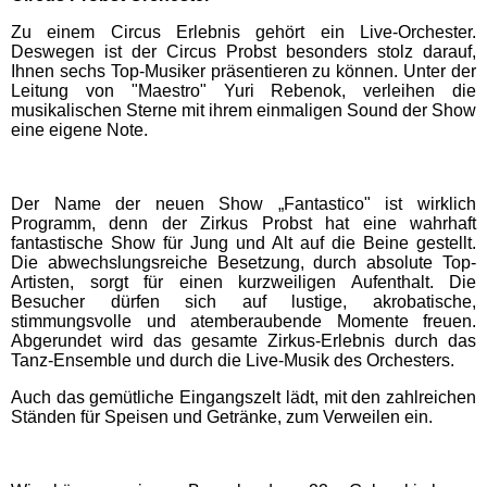
Zu einem Circus Erlebnis gehört ein Live-Orchester.
Deswegen ist der Circus Probst besonders stolz darauf,
WESTFALENBAD Hagen
Ihnen sechs Top-Musiker präsentieren zu können. Unter der
Leitung von "Maestro" Yuri Rebenok, verleihen die
musikalischen Sterne mit ihrem einmaligen Sound der Show
Schleswig-Holstein
eine eigene Note.
Schwimmbäder
HolstenTherme
Der Name der neuen Show „Fantastico" ist wirklich
Programm, denn der Zirkus Probst hat eine wahrhaft
fantastische Show für Jung und Alt auf die Beine gestellt.
Die abwechslungsreiche Besetzung, durch absolute Top-
Ostsee-Therme
Artisten, sorgt für einen kurzweiligen Aufenthalt. Die
Besucher dürfen sich auf lustige, akrobatische,
stimmungsvolle und atemberaubende Momente freuen.
Subtropisches Badeparadies
Abgerundet wird das gesamte Zirkus-Erlebnis durch das
Tanz-Ensemble und durch die Live-Musik des Orchesters.
Ausflugstipps
Auch das gemütliche Eingangszelt lädt, mit den zahlreichen
Ständen für Speisen und Getränke, zum Verweilen ein.
Baden-Württemberg
Ausflugstipps