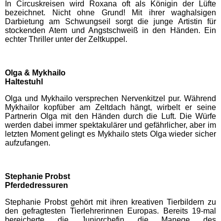
In Circuskreisen wird Roxana oft als Königin der Lüfte
Eifelpark
bezeichnet. Nicht ohne Grund! Mit ihrer waghalsigen
Darbietung am Schwungseil sorgt die junge Artistin für
stockenden Atem und Angstschweiß in den Händen. Ein
Wild- & Freizeitpark Klotten
echter Thriller unter der Zeltkuppel.
Schleswig-Holstein
Olga & Mykhailo
Freizeitparks
Haltestuhl
Olga und Mykhailo versprechen Nervenkitzel pur. Während
HANSA-PARK
Mykhailor kopfüber am Zeltdach hängt, wirbelt er seine
Partnerin Olga mit den Händen durch die Luft. Die Würfe
werden dabei immer spektakulärer und gefährlicher, aber im
Tolk-Schau
letzten Moment gelingt es Mykhailo stets Olga wieder sicher
aufzufangen.
Schwimmbäder
Stephanie Probst
Pferdedressuren
Baden-Württemberg
Schwimmbäder
Stephanie Probst gehört mit ihren kreativen Tierbildern zu
den gefragtesten Tierlehrerinnen Europas. Bereits 19-mal
bereicherte die Juniorchefin die Manege des