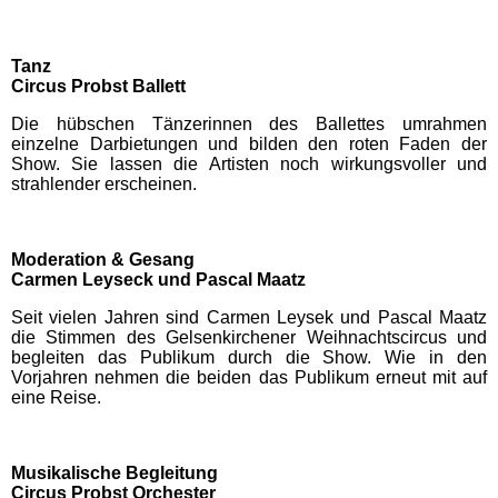
AQUALAND Köln
Tanz
AQUApark Oberhausen
Circus Probst Ballett
Die hübschen Tänzerinnen des Ballettes umrahmen
einzelne Darbietungen und bilden den roten Faden der
Claudius Therme
Show. Sie lassen die Artisten noch wirkungsvoller und
strahlender erscheinen.
Copa Ca Backum
Moderation & Gesang
Freizeitbad Heveney
Carmen Leyseck und Pascal Maatz
Seit vielen Jahren sind Carmen Leysek und Pascal Maatz
die Stimmen des Gelsenkirchener Weihnachtscircus und
H2O Herford
begleiten das Publikum durch die Show. Wie in den
Vorjahren nehmen die beiden das Publikum erneut mit auf
eine Reise.
Thermen & Badewelt
Euskirchen
Musikalische Begleitung
Wananas
Circus Probst Orchester