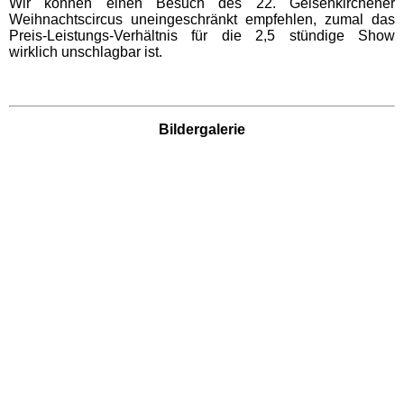
Wir können einen Besuch des 22. Gelsenkirchener
Weihnachtscircus uneingeschränkt empfehlen, zumal das
Preis-Leistungs-Verhältnis für die 2,5 stündige Show
Abenteuer-Golfpark
wirklich unschlagbar ist.
Hochschwarzwald
Adventure Golf Titisee
Bildergalerie
Bergwerk Hallwangen
Besucherbergwerk Grube
Wenzel
Eisenbahnmuseum
Schwarzwald Schramberg
Freizeit- und Sportzentrum
Mehliskopf