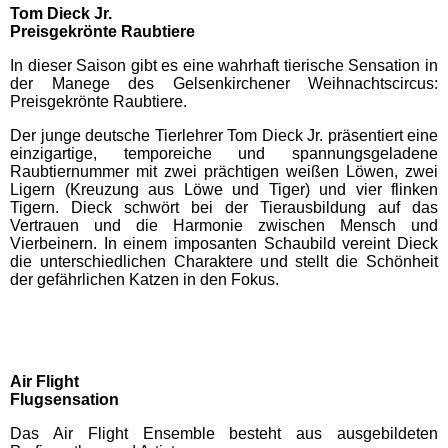
Tom Dieck Jr.
Preisgekrönte Raubtiere
Schwaben Park
In dieser Saison gibt es eine wahrhaft tierische Sensation in
der Manege des Gelsenkirchener Weihnachtscircus:
Preisgekrönte Raubtiere.
Steinwasen Park
Der junge deutsche Tierlehrer Tom Dieck Jr. präsentiert eine
einzigartige, temporeiche und spannungsgeladene
Tatzmania
Raubtiernummer mit zwei prächtigen weißen Löwen, zwei
Ligern (Kreuzung aus Löwe und Tiger) und vier flinken
Tigern. Dieck schwört bei der Tierausbildung auf das
Traumland auf der
Vertrauen und die Harmonie zwischen Mensch und
Bärenhöhle
Vierbeinern. In einem imposanten Schaubild vereint Dieck
die unterschiedlichen Charaktere und stellt die Schönheit
der gefährlichen Katzen in den Fokus.
Bayern Freizeitparks
Allgäu Skyline Park
Air Flight
Flugsensation
Bayern-Park
Das Air Flight Ensemble besteht aus ausgebildeten