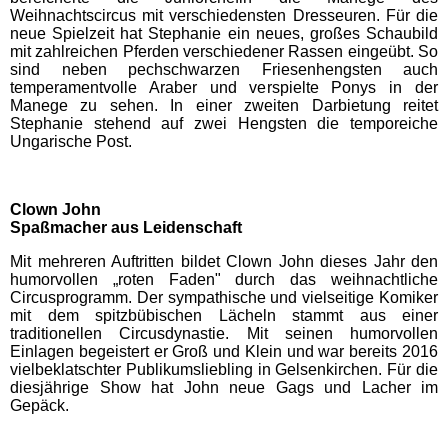
Weihnachtscircus mit verschiedensten Dresseuren. Für die
Badeparadies Schwarzwald
neue Spielzeit hat Stephanie ein neues, großes Schaubild
mit zahlreichen Pferden verschiedener Rassen eingeübt. So
sind neben pechschwarzen Friesenhengsten auch
Panorama-Bad Freudenstadt
temperamentvolle Araber und verspielte Ponys in der
Manege zu sehen. In einer zweiten Darbietung reitet
Stephanie stehend auf zwei Hengsten die temporeiche
Hamburg Schwimmbäder
Ungarische Post.
MidSommerland
Clown John
Spaßmacher aus Leidenschaft
Mecklenburg-Vorpommern
Mit mehreren Auftritten bildet Clown John dieses Jahr den
Schwimmbäder
humorvollen „roten Faden" durch das weihnachtliche
Circusprogramm. Der sympathische und vielseitige Komiker
mit dem spitzbübischen Lächeln stammt aus einer
WONNEMAR Wismar
traditionellen Circusdynastie. Mit seinen humorvollen
Einlagen begeistert er Groß und Klein und war bereits 2016
vielbeklatschter Publikumsliebling in Gelsenkirchen. Für die
diesjährige Show hat John neue Gags und Lacher im
Nordrhein-Westfalen
Gepäck.
Schwimmbäder