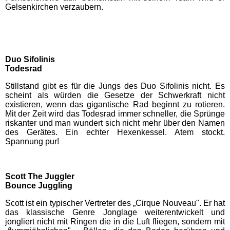
Freizeitparks
Gelsenkirchen verzaubern.
Heide Park Resort
Duo Sifolinis
Rasti-Land
Todesrad
Stillstand gibt es für die Jungs des Duo Sifolinis nicht. Es
Schloß Dankern
scheint als würden die Gesetze der Schwerkraft nicht
existieren, wenn das gigantische Rad beginnt zu rotieren.
Mit der Zeit wird das Todesrad immer schneller, die Sprünge
Serengeti-Park
riskanter und man wundert sich nicht mehr über den Namen
des Gerätes. Ein echter Hexenkessel. Atem stockt.
Spannung pur!
Nordrhein-Westfalen
Freizeitparks
Scott The Juggler
Bounce Juggling
Fort Fun Abenteuerland
Scott ist ein typischer Vertreter des „Cirque Nouveau". Er hat
das klassische Genre Jonglage weiterentwickelt und
Irrland Kevelaer
jongliert nicht mit Ringen die in die Luft fliegen, sondern mit