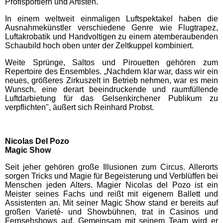
Profisportlern und Artisten.
EDELWIES
In einem weltweit einmaligen Luftspektakel haben die
Ausnahmekünstler verschiedene Genre wie Flugtrapez,
Luftakrobatik und Handvoltigen zu einem atemberaubenden
Freizeit-Land Geiselwind
Schaubild hoch oben unter der Zeltkuppel kombiniert.
Weite Sprünge, Saltos und Pirouetten gehören zum
LEGOLAND Deutschland
Repertoire des Ensembles. „Nachdem klar war, dass wir ein
neues, größeres Zirkuszelt in Betrieb nehmen, war es mein
Wunsch, eine derart beeindruckende und raumfüllende
Luftdarbietung für das Gelsenkirchener Publikum zu
Rodelbahn St. Englmar
verpflichten", äußert sich Reinhard Probst.
Hessen Freizeitparks
Nicolas Del Pozo
Magic Show
Freizeitpark Lochmühle
Seit jeher gehören große Illusionen zum Circus. Allerorts
sorgen Tricks und Magie für Begeisterung und Verblüffen bei
Menschen jeden Alters. Magier Nicolas del Pozo ist ein
Taunus Wunderland
Meister seines Fachs und reißt mit eigenem Ballett und
Assistenten an. Mit seiner Magic Show stand er bereits auf
großen Varieté- und Showbühnen, trat in Casinos und
Niedersachsen
Fernsehshows auf. Gemeinsam mit seinem Team wird er