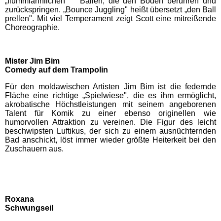
„flummiähnlichen" Bällen, die den Boden berühren und
zurückspringen. „Bounce Juggling" heißt übersetzt „den Ball
prellen". Mit viel Temperament zeigt Scott eine mitreißende
Movie Park Germany
Choreographie.
PanoramaPark
Mister Jim Bim
Comedy auf dem Trampolin
Phantasialand
Für den moldawischen Artisten Jim Bim ist die federnde
Fläche eine richtige „Spielwiese", die es ihm ermöglicht,
akrobatische Höchstleistungen mit seinem angeborenen
potts park
Talent für Komik zu einer ebenso originellen wie
humorvollen Attraktion zu vereinen. Die Figur des leicht
beschwipsten Luftikus, der sich zu einem ausnüchternden
Safariland Stukenbrock
Bad anschickt, löst immer wieder größte Heiterkeit bei den
Zuschauern aus.
Wunderland Kalkar
Rheinland-Pfalz
Roxana
Freizeitparks
Schwungseil