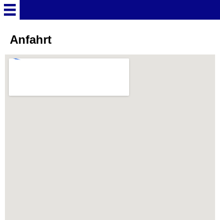
Startseite
Anfahrt
Deutschland Überschrift
Freizeitparks
Baden-Württemberg
Freizeitparks
Erlebnispark Tripsdrill
Europa-Park
Funny-World