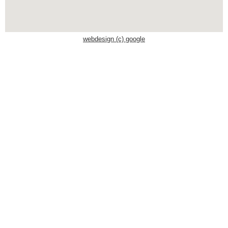
Schwaben Park
webdesign (c) google
Steinwasen Park
Tatzmania
Traumland auf der
Bärenhöhle
Bayern Freizeitparks
Allgäu Skyline Park
Bayern-Park