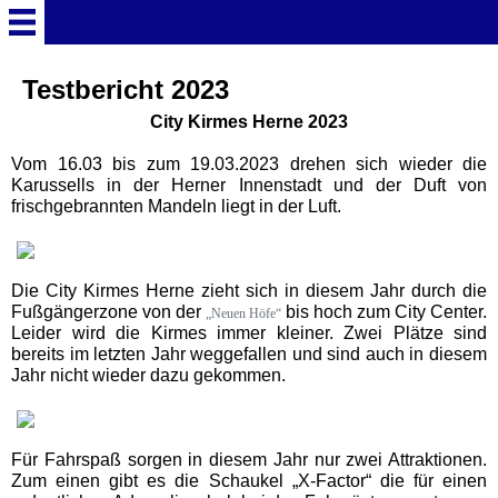
Startseite
Testbericht 2023
City Kirmes Herne 2023
Deutschland Überschrift
Vom 16.03 bis zum 19.03.2023 drehen sich wieder die
Karussells in der Herner Innenstadt und der Duft von
frischgebrannten Mandeln liegt in der Luft.
Freizeitparks
Baden-Württemberg
Die City Kirmes Herne zieht sich in diesem Jahr durch die
Freizeitparks
Fußgängerzone von der
bis hoch zum City Center.
„Neuen Höfe“
Leider wird die Kirmes immer kleiner. Zwei Plätze sind
bereits im letzten Jahr weggefallen und sind auch in diesem
Erlebnispark Tripsdrill
Jahr nicht wieder dazu gekommen.
Europa-Park
Für Fahrspaß sorgen in diesem Jahr nur zwei Attraktionen.
Zum einen gibt es die Schaukel „X-Factor“ die für einen
Funny-World