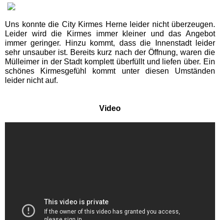
EDELWIES
Uns konnte die City Kirmes Herne leider nicht überzeugen.
Leider wird die Kirmes immer kleiner und das Angebot
Freizeit-Land Geiselwind
immer geringer. Hinzu kommt, dass die Innenstadt leider
sehr unsauber ist. Bereits kurz nach der Öffnung, waren die
Mülleimer in der Stadt komplett überfüllt und liefen über. Ein
LEGOLAND Deutschland
schönes Kirmesgefühl kommt unter diesen Umständen
leider nicht auf.
Rodelbahn St. Englmar
Video
Hessen Freizeitparks
Freizeitpark Lochmühle
Taunus Wunderland
Niedersachsen