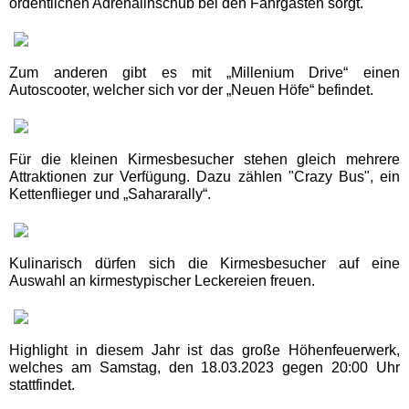
ordentlichen Adrenalinschub bei den Fahrgästen sorgt.
Schwaben Park
Zum anderen gibt es mit „Millenium Drive“ einen
Autoscooter, welcher sich vor der „Neuen Höfe“ befindet.
Steinwasen Park
Tatzmania
Für die kleinen Kirmesbesucher stehen gleich mehrere
Attraktionen zur Verfügung. Dazu zählen "Crazy Bus", ein
Kettenflieger und „Sahararally“.
Traumland auf der
Bärenhöhle
Kulinarisch dürfen sich die Kirmesbesucher auf eine
Bayern Freizeitparks
Auswahl an kirmestypischer Leckereien freuen.
Allgäu Skyline Park
Highlight in diesem Jahr ist das große Höhenfeuerwerk,
welches am Samstag, den 18.03.2023 gegen 20:00 Uhr
Bayern-Park
stattfindet.