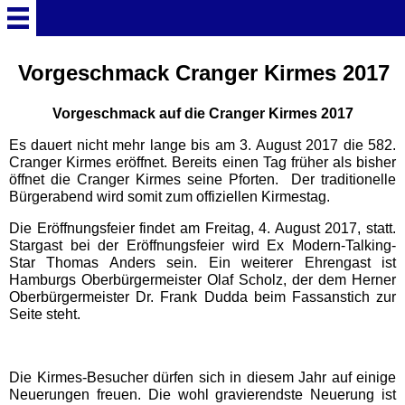
Startseite
Vorgeschmack Cranger Kirmes 2017
Vorgeschmack auf die Cranger Kirmes 2017
Deutschland Überschrift
Es dauert nicht mehr lange bis am 3. August 2017 die 582.
Cranger Kirmes eröffnet. Bereits einen Tag früher als bisher
Freizeitparks
öffnet die Cranger Kirmes seine Pforten. Der traditionelle
Bürgerabend wird somit zum offiziellen Kirmestag.
Baden-Württemberg
Die Eröffnungsfeier findet am Freitag, 4. August 2017, statt.
Freizeitparks
Stargast bei der Eröffnungsfeier wird Ex Modern-Talking-
Star Thomas Anders sein. Ein weiterer Ehrengast ist
Hamburgs Oberbürgermeister Olaf Scholz, der dem Herner
Erlebnispark Tripsdrill
Oberbürgermeister Dr. Frank Dudda beim Fassanstich zur
Seite steht.
Europa-Park
Die Kirmes-Besucher dürfen sich in diesem Jahr auf einige
Neuerungen freuen. Die wohl gravierendste Neuerung ist
Funny-World