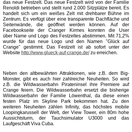
das neue Festzelt. Das neue Festzelt wird von der Familie
Renoldi betrieben und stellt rund 2.000 Sitzplätze bereit. Es
handelt sich um ein weißes Zelt mit drehbarer Bühne im
Schwaben Park
Zentrum. Es verfügt über eine transparente Dachfläche und
Seitenwände, die geöffnet werden können. Auf der
Facebookseite der Cranger Kirmes konnten die User
Steinwasen Park
über Name und Logo des Festzeltes abstimmen. Mit 71,2%
wurde für das neue Logo und den Namen "Glück auf
Crange" gestimmt. Das Festzelt ist ab sofort unter der
Tatzmania
Website
http://www.glueck-auf-crange.de/
zu erreichen.
Traumland auf der
Bärenhöhle
Neben den altbewährten Attraktionen, wie z.B. dem Big-
Monster, gibt es auch hier zahlreiche Neuheiten. So wird
z.B. die Wildwasserbahn Pirateninsel ihre Premiere auf
Bayern Freizeitparks
Crange feiern. Die Wildwasserbahn ersetzt die bisherige
Wildwasserbahn der Familie Löwenthal, da diese einen
festen Platz im Skyline Park bekommen hat. Zu den
Allgäu Skyline Park
weiteren Neuheiten zählen Infinity, das höchstes mobile
Loopingkarussell der Welt, der View Tower, ein 80m hohe
Aussichtsturm, der Tauchsimulator U3000 und das
Bayern-Park
Laufgeschäft Viva Cuba.