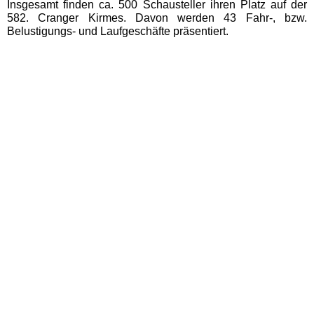
Insgesamt finden ca. 500 Schausteller ihren Platz auf der
EDELWIES
582. Cranger Kirmes. Davon werden 43 Fahr-, bzw.
Belustigungs- und Laufgeschäfte präsentiert.
Freizeit-Land Geiselwind
LEGOLAND Deutschland
Rodelbahn St. Englmar
Hessen Freizeitparks
Freizeitpark Lochmühle
Taunus Wunderland
Niedersachsen