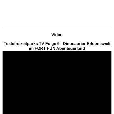
Eifelpark
Wild- & Freizeitpark Klotten
Schleswig-Holstein
Video
Freizeitparks
Testefreizeitparks TV Folge 6 - Dinosaurier-Erlebniswelt
im FORT FUN Abenteuerland
HANSA-PARK
Tolk-Schau
Schwimmbäder
Baden-Württemberg
Schwimmbäder