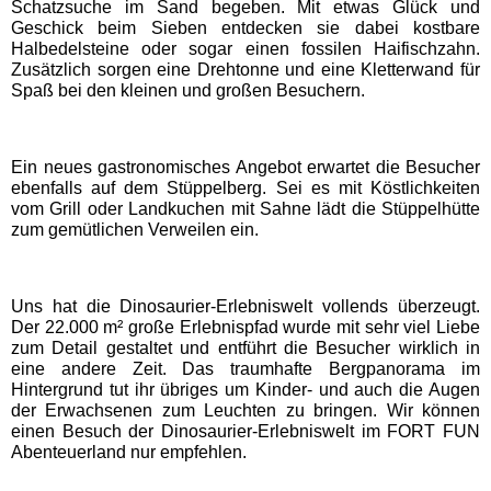
Schatzsuche im Sand begeben. Mit etwas Glück und
EDELWIES
Geschick beim Sieben entdecken sie dabei kostbare
Halbedelsteine oder sogar einen fossilen Haifischzahn.
Zusätzlich sorgen eine Drehtonne und eine Kletterwand für
Spaß bei den kleinen und großen Besuchern.
Freizeit-Land Geiselwind
LEGOLAND Deutschland
Ein neues gastronomisches Angebot erwartet die Besucher
ebenfalls auf dem Stüppelberg. Sei es mit Köstlichkeiten
vom Grill oder Landkuchen mit Sahne lädt die Stüppelhütte
Rodelbahn St. Englmar
zum gemütlichen Verweilen ein.
Hessen Freizeitparks
Uns hat die Dinosaurier-Erlebniswelt vollends überzeugt.
Der 22.000 m² große Erlebnispfad wurde mit sehr viel Liebe
Freizeitpark Lochmühle
zum Detail gestaltet und entführt die Besucher wirklich in
eine andere Zeit. Das traumhafte Bergpanorama im
Hintergrund tut ihr übriges um Kinder- und auch die Augen
der Erwachsenen zum Leuchten zu bringen. Wir können
Taunus Wunderland
einen Besuch der Dinosaurier-Erlebniswelt im FORT FUN
Abenteuerland nur empfehlen.
Niedersachsen