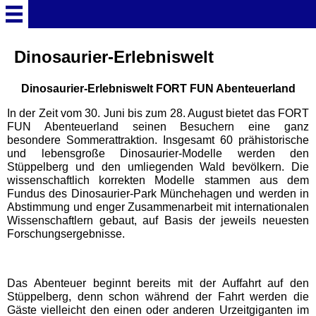
Startseite
Dinosaurier-Erlebniswelt
Dinosaurier-Erlebniswelt FORT FUN Abenteuerland
Deutschland Überschrift
In der Zeit vom 30. Juni bis zum 28. August bietet das FORT
FUN Abenteuerland seinen Besuchern eine ganz
Freizeitparks
besondere Sommerattraktion. Insgesamt 60 prähistorische
und lebensgroße Dinosaurier-Modelle werden den
Stüppelberg und den umliegenden Wald bevölkern. Die
Baden-Württemberg
wissenschaftlich korrekten Modelle stammen aus dem
Freizeitparks
Fundus des Dinosaurier-Park Münchehagen und werden in
Abstimmung und enger Zusammenarbeit mit internationalen
Wissenschaftlern gebaut, auf Basis der jeweils neuesten
Erlebnispark Tripsdrill
Forschungsergebnisse.
Europa-Park
Das Abenteuer beginnt bereits mit der Auffahrt auf den
Stüppelberg, denn schon während der Fahrt werden die
Funny-World
Gäste vielleicht den einen oder anderen Urzeitgiganten im