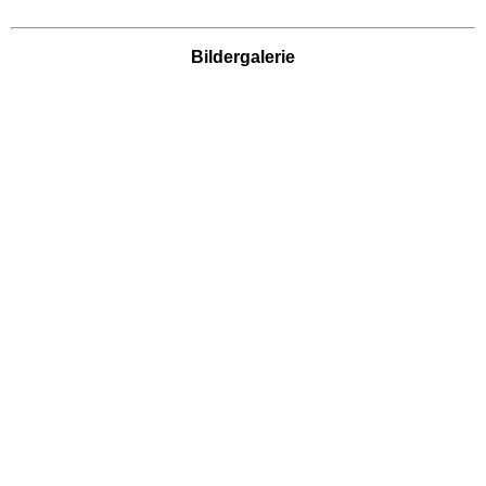
Freizeitparks
Bildergalerie
Heide Park Resort
Rasti-Land
Schloß Dankern
Serengeti-Park
Nordrhein-Westfalen
Freizeitparks
Fort Fun Abenteuerland
Irrland Kevelaer