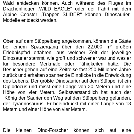
Wald entdecken können. Auch während des Fluges im
Drachenflieger „WILD EAGLE“ oder der Fahrt mit dem
Schwaben Park
Alpine Coaster „Trapper SLIDER“ können Dinosaurier-
Modelle entdeckt werden.
Steinwasen Park
Oben auf dem Stüppelberg angekommen, können die Gäste
bei einem Spaziergang über den 22.000 m² großen
Tatzmania
Erlebnispfad erfahren, aus welcher Zeit der jeweilige
Dinosaurier stammt, wie groß und schwer er war und was er
für besondere Merkmale oder Fähigkeiten hatte. Die
Traumland auf der
Besucher gehen auf eine Zeitreise fast 250 Millionen Jahre
Bärenhöhle
zurück und erhalten spannende Einblicke in die Entwicklung
des Lebens. Der größte Dinosaurier auf dem Stüppel ist ein
Diplodocus und misst eine Länge von 30 Metern und eine
Bayern Freizeitparks
Höhe von vier Metern. Selbstverständlich hat auch der
König der Saurier den Weg auf den Stüppelberg gefunden,
der Tyrannosaurus. Er beeindruckt mit einer Länge von 13
Allgäu Skyline Park
Metern und einer Höhe von vier Metern.
Bayern-Park
Die kleinen Dino-Forscher können sich auf eine