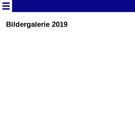
Startseite
Bildergalerie 2019
Deutschland Überschrift
Freizeitparks
Baden-Württemberg
Freizeitparks
Erlebnispark Tripsdrill
Europa-Park
Funny-World