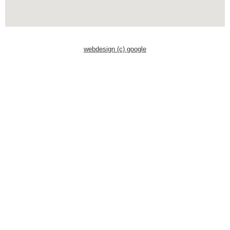
Schwaben Park
webdesign (c) google
Steinwasen Park
Tatzmania
Traumland auf der
Bärenhöhle
Bayern Freizeitparks
Allgäu Skyline Park
Bayern-Park