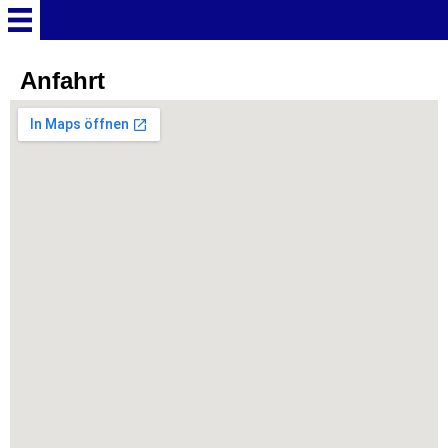
Startseite
Anfahrt
Deutschland Überschrift
Freizeitparks
Baden-Württemberg
Freizeitparks
Erlebnispark Tripsdrill
Europa-Park
Funny-World