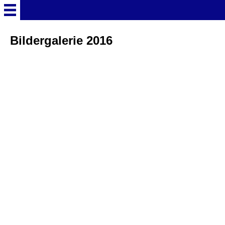
Startseite
Bildergalerie 2016
Deutschland Überschrift
Freizeitparks
Baden-Württemberg
Freizeitparks
Erlebnispark Tripsdrill
Europa-Park
Funny-World