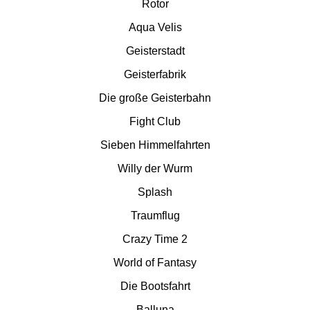
Rotor
EDELWIES
Aqua Velis
Geisterstadt
Freizeit-Land Geiselwind
Geisterfabrik
LEGOLAND Deutschland
Die große Geisterbahn
Fight Club
Rodelbahn St. Englmar
Sieben Himmelfahrten
Willy der Wurm
Hessen Freizeitparks
Splash
Traumflug
Freizeitpark Lochmühle
Crazy Time 2
Taunus Wunderland
World of Fantasy
Die Bootsfahrt
Niedersachsen
Balluna