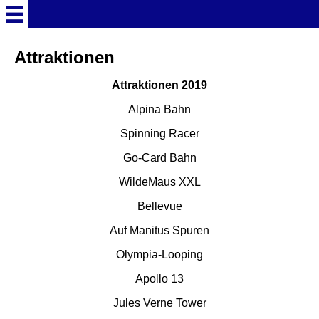
Startseite
Attraktionen
Attraktionen 2019
Deutschland Überschrift
Alpina Bahn
Freizeitparks
Spinning Racer
Go-Card Bahn
Baden-Württemberg
WildeMaus XXL
Freizeitparks
Bellevue
Erlebnispark Tripsdrill
Auf Manitus Spuren
Olympia-Looping
Europa-Park
Apollo 13
Jules Verne Tower
Funny-World