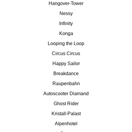
Hangover-Tower
Nessy
Schwaben Park
Infinity
Steinwasen Park
Konga
Looping the Loop
Tatzmania
Circus Circus
Happy Sailor
Traumland auf der
Bärenhöhle
Breakdance
Raupenbahn
Bayern Freizeitparks
Autoscooter Diamand
Ghost Rider
Allgäu Skyline Park
Kristall-Palast
Bayern-Park
Alpenhotel