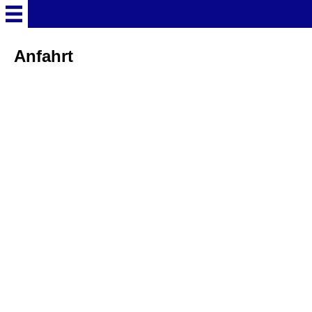
Startseite
Anfahrt
Deutschland Überschrift
Freizeitparks
Baden-Württemberg
Freizeitparks
Erlebnispark Tripsdrill
Europa-Park
Funny-World