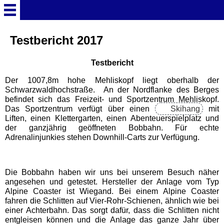
Startseite
Testbericht 2017
Testbericht
Deutschland Überschrift
Der 1007,8m hohe Mehliskopf liegt oberhalb der
Schwarzwaldhochstraße. An der Nordflanke des Berges
Freizeitparks
befindet sich das Freizeit- und Sportzentrum Mehliskopf.
Das Sportzentrum verfügt über einen
Skihang
mit
Liften, einen Klettergarten, einen Abenteuerspielplatz und
Baden-Württemberg
der ganzjährig geöffneten Bobbahn. Für echte
Freizeitparks
Adrenalinjunkies stehen Downhill-Carts zur Verfügung.
Erlebnispark Tripsdrill
Die Bobbahn haben wir uns bei unserem Besuch näher
angesehen und getestet. Hersteller der Anlage vom Typ
Europa-Park
Alpine Coaster ist Wiegand. Bei einem Alpine Coaster
fahren die Schlitten auf Vier-Rohr-Schienen, ähnlich wie bei
einer Achterbahn. Das sorgt dafür, dass die Schlitten nicht
Funny-World
entgleisen können und die Anlage das ganze Jahr über