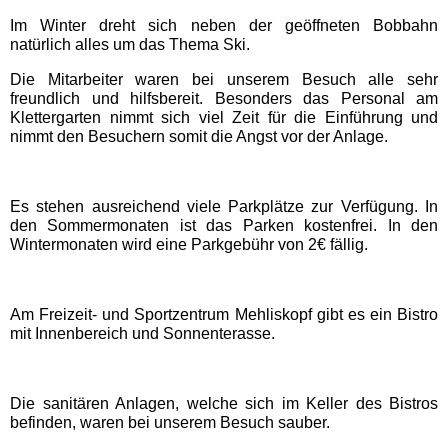
Freizeitparks
Im Winter dreht sich neben der geöffneten Bobbahn
natürlich alles um das Thema Ski.
Heide Park Resort
Die Mitarbeiter waren bei unserem Besuch alle sehr
freundlich und hilfsbereit. Besonders das Personal am
Klettergarten nimmt sich viel Zeit für die Einführung und
Rasti-Land
nimmt den Besuchern somit die Angst vor der Anlage.
Schloß Dankern
Es stehen ausreichend viele Parkplätze zur Verfügung. In
den Sommermonaten ist das Parken kostenfrei. In den
Serengeti-Park
Wintermonaten wird eine Parkgebühr von 2€ fällig.
Nordrhein-Westfalen
Am Freizeit- und Sportzentrum Mehliskopf gibt es ein Bistro
Freizeitparks
mit Innenbereich und Sonnenterasse.
Fort Fun Abenteuerland
Die sanitären Anlagen, welche sich im Keller des Bistros
befinden, waren bei unserem Besuch sauber.
Irrland Kevelaer