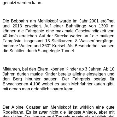
genutzt werden kann.
Schwaben Park
Die Bobbahn am Mehliskopf wurde im Jahr 2001 eröffnet
und 2013 erweitert. Auf einer Bahnlänge von 1300 m
Steinwasen Park
können die Fahrgäste eine maximale Geschwindigkeit von
40 km/h erreichen. Auf der Strecke warten, auf die mutigen
Fahrgäste, insgesamt 13 Steilkurven, 8 Wasserübergänge,
Tatzmania
mehrere Wellen und 360° Kreisel. Als Besonderheit sausen
die Schlitten durch 5 angelegte Tunnel.
Traumland auf der
Bärenhöhle
Mitfahren, bei den Eltern, können Kinder ab 3 Jahren. Ab 10
Jahren dürfen mutige Kinder bereits alleine einsteigen und
Bayern Freizeitparks
den Berg hinunter sausen. Der Fahrpreis beträgt für
Erwachsenen 4,10€ wobei es auch Mehrfahrtenkarten gibt,
mit denen man ordentlich sparen kann.
Allgäu Skyline Park
Der Alpine Coaster am Mehliskopf ist wirklich eine gute
Bayern-Park
Rodelbahn. Es ist zwar nicht die längste Anlage, aber mit