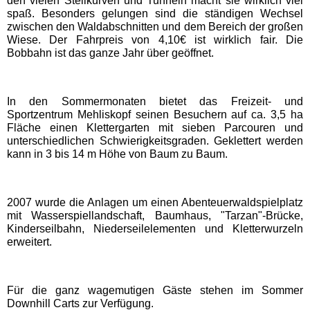
den vielen Steilkurven und Tunneln macht sie wirklich viel
spaß. Besonders gelungen sind die ständigen Wechsel
EDELWIES
zwischen den Waldabschnitten und dem Bereich der großen
Wiese. Der Fahrpreis von 4,10€ ist wirklich fair. Die
Bobbahn ist das ganze Jahr über geöffnet.
Freizeit-Land Geiselwind
LEGOLAND Deutschland
In den Sommermonaten bietet das Freizeit- und
Sportzentrum Mehliskopf seinen Besuchern auf ca. 3,5 ha
Fläche einen Klettergarten mit sieben Parcouren und
Rodelbahn St. Englmar
unterschiedlichen Schwierigkeitsgraden. Geklettert werden
kann in 3 bis 14 m Höhe von Baum zu Baum.
Hessen Freizeitparks
2007 wurde die Anlagen um einen Abenteuerwaldspielplatz
mit Wasserspiellandschaft, Baumhaus, "Tarzan"-Brücke,
Freizeitpark Lochmühle
Kinderseilbahn, Niederseilelementen und Kletterwurzeln
erweitert.
Taunus Wunderland
Für die ganz wagemutigen Gäste stehen im Sommer
Niedersachsen
Downhill Carts zur Verfügung.