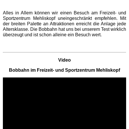
Movie Park Germany
Alles in Allem können wir einen Besuch am Freizeit- und
Sportzentrum Mehliskopf uneingeschränkt empfehlen. Mit
der breiten Palette an Attraktionen erreicht die Anlage jede
PanoramaPark
Altersklasse. Die Bobbahn hat uns bei unserem Test wirklich
überzeugt und ist schon alleine ein Besuch wert.
Phantasialand
Video
potts park
Bobbahn im Freizeit- und Sportzentrum Mehliskopf
Safariland Stukenbrock
Wunderland Kalkar
Rheinland-Pfalz
Freizeitparks