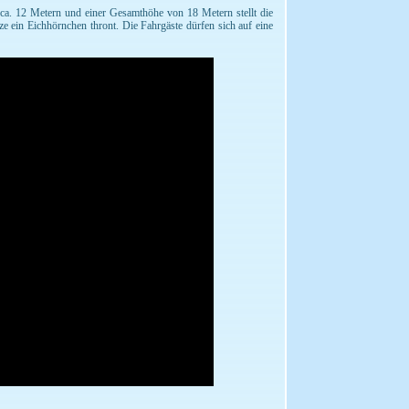
 ca. 12 Metern und einer Gesamthöhe von 18 Metern stellt die
e ein Eichhörnchen thront. Die Fahrgäste dürfen sich auf eine