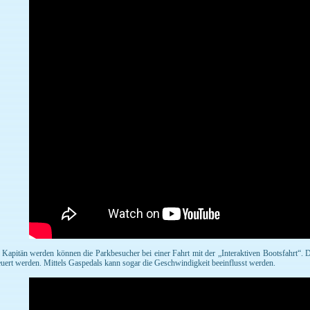
Kapitän werden können die Parkbesucher bei einer Fahrt mit der „Interaktiven Bootsfahrt“.
euert werden. Mittels Gaspedals kann sogar die Geschwindigkeit beeinflusst werden.