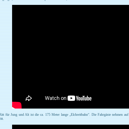
Ritt für Jung und Alt ist die ca. 175 Meter lange „Elchreitbahn“. Die Fahrgäste nehmen au
tt.