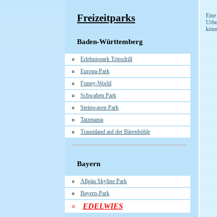
Freizeitparks
Eine
Urbe
könn
Baden-Württemberg
Erlebnispark Tripsdrill
Europa-Park
Funny-World
Schwaben Park
Steinwasen Park
Tatzmania
Traumland auf der Bärenhöhle
Bayern
Allgäu Skyline Park
Bayern-Park
EDELWIES