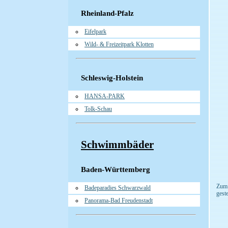
Rheinland-Pfalz
Eifelpark
Wild- & Freizeitpark Klotten
Schleswig-Holstein
HANSA-PARK
Tolk-Schau
Schwimmbäder
Baden-Württemberg
Zum 
Badeparadies Schwarzwald
gest
Panorama-Bad Freudenstadt