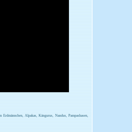
rem Erdmännchen, Alpakas, Kängurus, Nandus, Pampashasen,