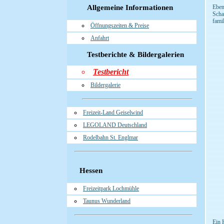
Allgemeine Informationen
Eben
Scha
fami
Öffnungszeiten & Preise
Anfahrt
Testberichte & Bildergalerien
Testbericht
Bildergalerie
Freizeit-Land Geiselwind
LEGOLAND Deutschland
Rodelbahn St. Englmar
Hessen
Freizeitpark Lochmühle
Taunus Wunderland
Ein 