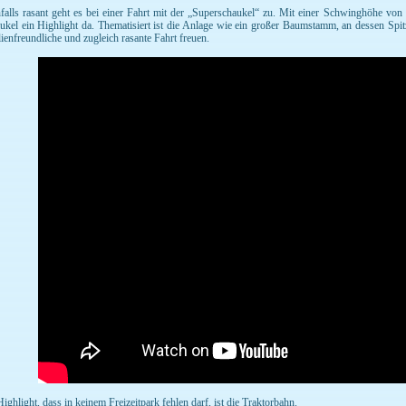
falls rasant geht es bei einer Fahrt mit der „Superschaukel“ zu. Mit einer Schwinghöhe von
ukel ein Highlight da. Thematisiert ist die Anlage wie ein großer Baumstamm, an dessen Spitz
lienfreundliche und zugleich rasante Fahrt freuen.
Highlight, dass in keinem Freizeitpark fehlen darf, ist die Traktorbahn.