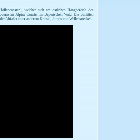
öllencoaster“, welcher sich am östlichen Hangbereich des
odernsten Alpine-Coaster im Bayerischen Wald. Die Schlitten
der Abfahrt unter anderem Kreisel, Jumps und Wellenstrecken.