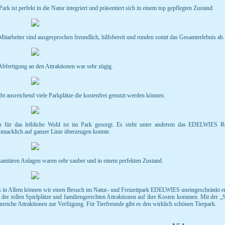
ark ist perfekt in die Natur integriert und präsentiert sich in einem top gepflegten Zustand.
Mitarbeiter sind ausgesprochen freundlich, hilfsbereit und runden somit das Gesamterlebnis ab.
Abfertigung an den Attraktionen war sehr zügig.
ibt ausreichend viele Parkplätze die kostenfrei genutzt werden können.
 für das leibliche Wohl ist im Park gesorgt. Es steht unter anderem das EDELWIES Res
hmacklich auf ganzer Linie überzeugen konnte.
sanitären Anlagen waren sehr sauber und in einem perfekten Zustand.
s in Allem können wir einen Besuch im Natur- und Freizeitpark EDELWIES uneingeschränkt e
 der tollen Spielplätze und familiengerechten Attraktionen auf ihre Kosten kommen. Mit der 
onreiche Attraktionen zur Verfügung. Für Tierfreunde gibt es den wirklich schönen Tierpark.