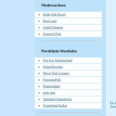
Niedersachsen
Heide Park Resort
Rasti-Land
Schloß Dankern
Serengeti-Park
Nordrhein-Westfalen
Fort Fun Abenteuerland
Irrland Kevelaer
Movie Park Germany
PanoramaPark
Phantasialand
potts park
Safariland Stukenbrock
Ein 
Wunderland Kalkar
Ausri