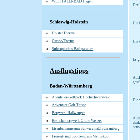
WESTFALENBAD Hagen
Der P
Schleswig-Holstein
Die 
HolstenTherme
Ostsee-Therme
Die 
Subtropisches Badeparadies
Es g
Ausflugstipps
Auch
gesc
Baden-Württemberg
Abenteuer-Golfpark Hochschwarzwald
Die 
Adventure Golf Titisee
Bergwerk Hallwangen
Alle
Besucherbergwerk Grube Wenzel
dank
acti
Eisenbahnmuseum Schwarzwald Schramberg
Freizeit- und Sportzentrum Mehliskopf