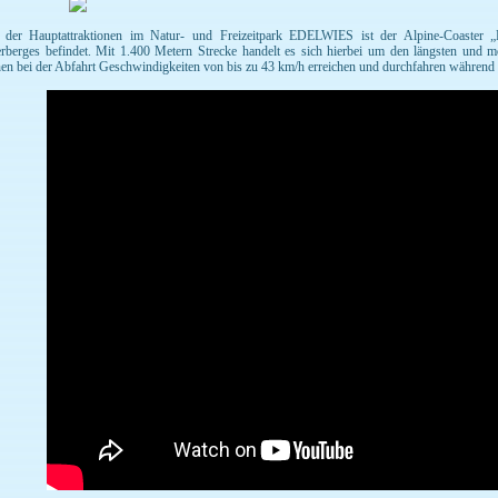
 der Hauptattraktionen im Natur- und Freizeitpark EDELWIES ist der Alpine-Coaster „H
rberges befindet. Mit 1.400 Metern Strecke handelt es sich hierbei um den längsten und m
en bei der Abfahrt Geschwindigkeiten von bis zu 43 km/h erreichen und durchfahren während 