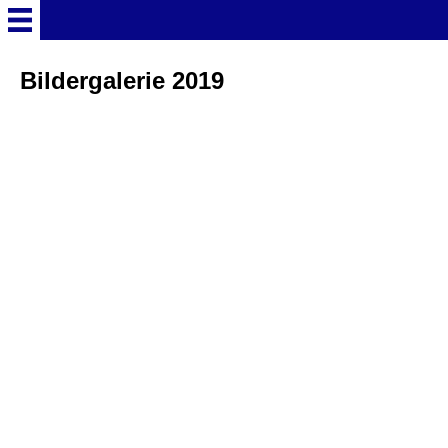
Startseite
Bildergalerie 2019
Deutschland Überschrift
Freizeitparks
Baden-Württemberg
Freizeitparks
Erlebnispark Tripsdrill
Europa-Park
Funny-World