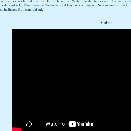
Gertrudiskirmes befindet sich direkt im Herzen der Wattenscheider Innenstadt. Uns konnte die
er sehr verdreckt. Überquellende Mülleimer sind hier nur ein Beispiel. Zum anderen ist die K
 einheitliches Kirmesgefühl auf.
Video