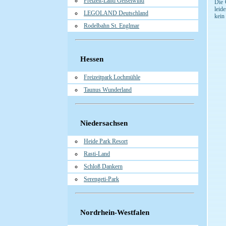
Freizeit-Land Geiselwind
Die 
leid
LEGOLAND Deutschland
kein
Rodelbahn St. Englmar
Hessen
Freizeitpark Lochmühle
Taunus Wunderland
Niedersachsen
Heide Park Resort
Rasti-Land
Schloß Dankern
Serengeti-Park
Nordrhein-Westfalen