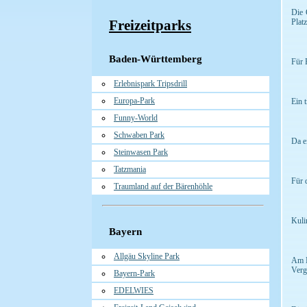
Die 
Freizeitparks
Platz
Baden-Württemberg
Für 
Erlebnispark Tripsdrill
Europa-Park
Ein 
Funny-World
Schwaben Park
Da e
Steinwasen Park
Tatzmania
Für 
Traumland auf der Bärenhöhle
Kuli
Bayern
Allgäu Skyline Park
Am M
Verg
Bayern-Park
EDELWIES