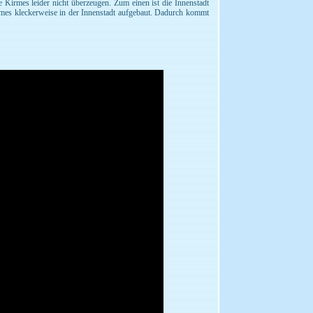
 Kirmes leider nicht überzeugen. Zum einen ist die Innenstadt
irmes kleckerweise in der Innenstadt aufgebaut. Dadurch kommt