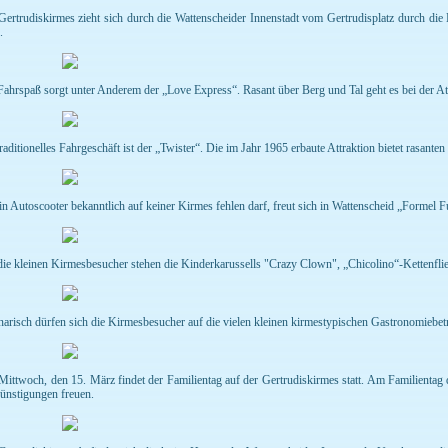
Gertrudiskirmes zieht sich durch die Wattenscheider Innenstadt vom Gertrudisplatz durch di
.
Fahrspaß sorgt unter Anderem der „Love Express“. Rasant über Berg und Tal geht es bei der Att
traditionelles Fahrgeschäft ist der „Twister“. Die im Jahr 1965 erbaute Attraktion bietet rasante
in Autoscooter bekanntlich auf keiner Kirmes fehlen darf, freut sich in Wattenscheid „Formel F
die kleinen Kirmesbesucher stehen die Kinderkarussells "Crazy Clown", „Chicolino“-Kettenflie
narisch dürfen sich die Kirmesbesucher auf die vielen kleinen kirmestypischen Gastronomiebe
ittwoch, den 15. März findet der Familientag auf der Gertrudiskirmes statt. Am Familientag 
ünstigungen freuen.