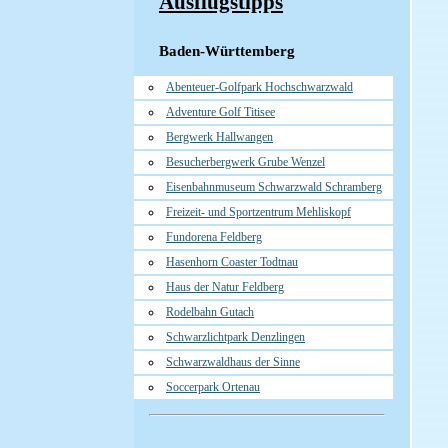
Ausflugstipps
Baden-Württemberg
Abenteuer-Golfpark Hochschwarzwald
Adventure Golf Titisee
Bergwerk Hallwangen
Besucherbergwerk Grube Wenzel
Eisenbahnmuseum Schwarzwald Schramberg
Freizeit- und Sportzentrum Mehliskopf
Fundorena Feldberg
Hasenhorn Coaster Todtnau
Haus der Natur Feldberg
Rodelbahn Gutach
Schwarzlichtpark Denzlingen
Schwarzwaldhaus der Sinne
Soccerpark Ortenau