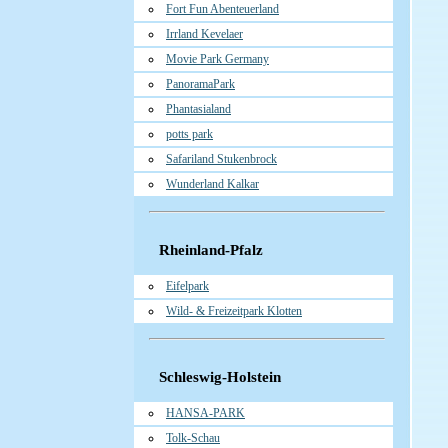
Fort Fun Abenteuerland
Irrland Kevelaer
Movie Park Germany
PanoramaPark
Phantasialand
potts park
Safariland Stukenbrock
Wunderland Kalkar
Rheinland-Pfalz
Eifelpark
Wild- & Freizeitpark Klotten
Schleswig-Holstein
HANSA-PARK
Tolk-Schau