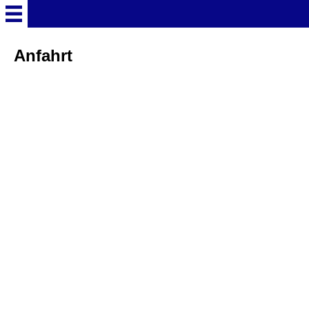
Startseite
Anfahrt
Deutschland Überschrift
Freizeitparks
Baden-Württemberg
Freizeitparks
Erlebnispark Tripsdrill
Europa-Park
Funny-World