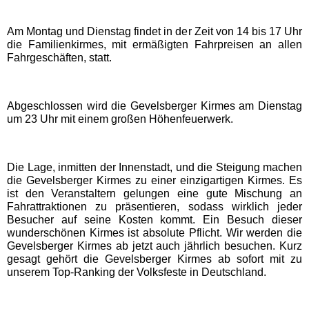
EDELWIES
Am Montag und Dienstag findet in der Zeit von 14 bis 17 Uhr
die Familienkirmes, mit ermäßigten Fahrpreisen an allen
Freizeit-Land Geiselwind
Fahrgeschäften, statt.
LEGOLAND Deutschland
Abgeschlossen wird die Gevelsberger Kirmes am Dienstag
um 23 Uhr mit einem großen Höhenfeuerwerk.
Rodelbahn St. Englmar
Die Lage, inmitten der Innenstadt, und die Steigung machen
Hessen Freizeitparks
die Gevelsberger Kirmes zu einer einzigartigen Kirmes. Es
ist den Veranstaltern gelungen eine gute Mischung an
Fahrattraktionen zu präsentieren, sodass wirklich jeder
Freizeitpark Lochmühle
Besucher auf seine Kosten kommt. Ein Besuch dieser
wunderschönen Kirmes ist absolute Pflicht. Wir werden die
Gevelsberger Kirmes ab jetzt auch jährlich besuchen. Kurz
Taunus Wunderland
gesagt gehört die Gevelsberger Kirmes ab sofort mit zu
unserem Top-Ranking der Volksfeste in Deutschland.
Niedersachsen