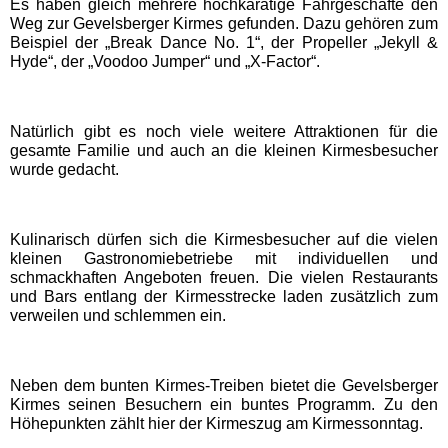
Es haben gleich mehrere hochkarätige Fahrgeschäfte den
Weg zur Gevelsberger Kirmes gefunden. Dazu gehören zum
Beispiel der „Break Dance No. 1“, der Propeller „Jekyll &
Schwaben Park
Hyde“, der „Voodoo Jumper“ und „X-Factor“.
Steinwasen Park
Natürlich gibt es noch viele weitere Attraktionen für die
gesamte Familie und auch an die kleinen Kirmesbesucher
Tatzmania
wurde gedacht.
Traumland auf der
Bärenhöhle
Kulinarisch dürfen sich die Kirmesbesucher auf die vielen
kleinen Gastronomiebetriebe mit individuellen und
schmackhaften Angeboten freuen. Die vielen Restaurants
und Bars entlang der Kirmesstrecke laden zusätzlich zum
Bayern Freizeitparks
verweilen und schlemmen ein.
Allgäu Skyline Park
Neben dem bunten Kirmes-Treiben bietet die Gevelsberger
Kirmes seinen Besuchern ein buntes Programm. Zu den
Bayern-Park
Höhepunkten zählt hier der Kirmeszug am Kirmessonntag.