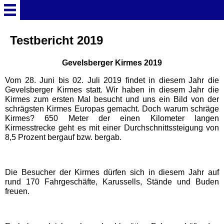
Startseite
Testbericht 2019
Gevelsberger Kirmes 2019
Deutschland Überschrift
Vom 28. Juni bis 02. Juli 2019 findet in diesem Jahr die
Gevelsberger Kirmes statt. Wir haben in diesem Jahr die
Freizeitparks
Kirmes zum ersten Mal besucht und uns ein Bild von der
schrägsten Kirmes Europas gemacht. Doch warum schräge
Kirmes? 650 Meter der einen Kilometer langen
Baden-Württemberg
Kirmesstrecke geht es mit einer Durchschnittssteigung von
Freizeitparks
8,5 Prozent bergauf bzw. bergab.
Erlebnispark Tripsdrill
Die Besucher der Kirmes dürfen sich in diesem Jahr auf
rund 170 Fahrgeschäfte, Karussells, Stände und Buden
Europa-Park
freuen.
Funny-World