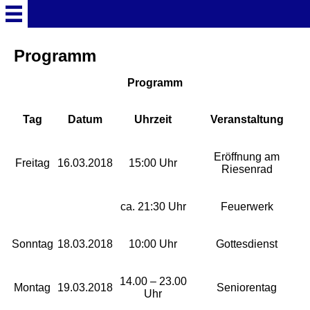
Startseite
Programm
Programm
Deutschland Überschrift
Tag
Datum
Uhrzeit
Veranstaltung
Freizeitparks
Eröffnung am
Freitag
16.03.2018
15:00 Uhr
Baden-Württemberg
Riesenrad
Freizeitparks
ca. 21:30 Uhr
Feuerwerk
Erlebnispark Tripsdrill
Sonntag
18.03.2018
10:00 Uhr
Gottesdienst
Europa-Park
14.00 – 23.00
Montag
19.03.2018
Seniorentag
Uhr
Funny-World