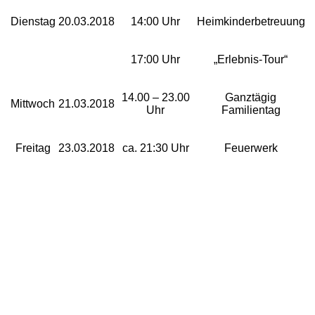
Dienstag
20.03.2018
14:00 Uhr
Heimkinderbetreuung
Schwaben Park
17:00 Uhr
„Erlebnis-Tour“
Steinwasen Park
14.00 – 23.00
Ganztägig
Mittwoch
21.03.2018
Uhr
Familientag
Tatzmania
Freitag
23.03.2018
ca. 21:30 Uhr
Feuerwerk
Traumland auf der
Bärenhöhle
Bayern Freizeitparks
Allgäu Skyline Park
Bayern-Park