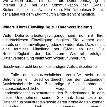
Wir weisen darauf hin, dass die Datenübertragung im
Internet (z.B. bei der Kommunikation per E-Mail)
Sicherheitslücken aufweisen kann. Ein lückenloser Schutz
Movie Park Germany
der Daten vor dem Zugriff durch Dritte ist nicht möglich.
PanoramaPark
Widerruf Ihrer Einwilligung zur Datenverarbeitung
Viele Datenverarbeitungsvorgänge sind nur mit Ihrer
Phantasialand
ausdrücklichen Einwilligung möglich. Sie können eine
bereits erteilte Einwilligung jederzeit widerrufen. Dazu reicht
eine formlose Mitteilung per E-Mail an uns. Die
potts park
Rechtmäßigkeit der bis zum Widerruf erfolgten
Datenverarbeitung bleibt vom Widerruf unberührt.
Safariland Stukenbrock
Beschwerderecht bei der zuständigen Aufsichtsbehörde
Im Falle datenschutzrechtlicher Verstöße steht dem
Wunderland Kalkar
Betroffenen ein Beschwerderecht bei der zuständigen
Aufsichtsbehörde zu. Zuständige Aufsichtsbehörde in
datenschutzrechtlichen Fragen ist der
Landesdatenschutzbeauftragte des Bundeslandes, in dem
Rheinland-Pfalz
unser Unternehmen seinen Sitz hat. Eine Liste der
Freizeitparks
Datenschutzbeauftragten sowie deren Kontaktdaten können
folgendem Link entnommen werden: