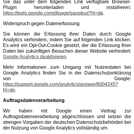
Sie das unter dem folgenden Link verfügbare Browser-
Plugin herunterladen und installieren:
Adventure-Golf Fehmarn
https://tools.google.com/dlpage/gaoptout?hl=de
.
Widerspruch gegen Datenerfassung
Bimmelbahnen Schleswig-
Holstein
Sie können die Erfassung Ihrer Daten durch Google
Analytics verhindern, indem Sie auf folgenden Link klicken.
Es wird ein Opt-Out-Cookie gesetzt, der die Erfassung Ihrer
Esel- & Landspielhof
Daten bei zukünftigen Besuchen dieser Website verhindert:
Nessendorf
Google Analytics deaktivieren
.
Mehr Informationen zum Umgang mit Nutzerdaten bei
Karls Erlebnis-Dorf
Google Analytics finden Sie in der Datenschutzerklärung
Warnsdorf
von Google:
https://support.google.com/analytics/answer/6004245?
hl=de
.
Sea Life Timmendorfer
Strand
Auftragsdatenverarbeitung
Wir haben mit Google einen Vertrag zur
Auftragsdatenverarbeitung abgeschlossen und setzen die
Strandgolfer Timmendorfer
strengen Vorgaben der deutschen Datenschutzbehörden bei
Strand
der Nutzung von Google Analytics vollständig um.