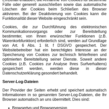
Fälle oder generell ausschließen sowie das automatische
Löschen der Cookies beim Schließen des Browser
WESTFALENBAD Hagen
aktivieren. Bei der Deaktivierung von Cookies kann die
Funktionalität dieser Website eingeschränkt sein.
Cookies, die zur Durchführung des elektronischen
Schleswig-Holstein
Schwimmbäder
Kommunikationsvorgangs oder zur Bereitstellung
bestimmter, von Ihnen erwünschter Funktionen (z.B.
Warenkorbfunktion) erforderlich sind, werden auf Grundlage
von Art. 6 Abs. 1 lit. f DSGVO gespeichert. Der
HolstenTherme
Websitebetreiber hat ein berechtigtes Interesse an der
Speicherung von Cookies zur technisch fehlerfreien und
optimierten Bereitstellung seiner Dienste. Soweit andere
Ostsee-Therme
Cookies (z.B. Cookies zur Analyse Ihres Surfverhaltens)
gespeichert werden, werden diese in dieser
Datenschutzerklärung gesondert behandelt.
Subtropisches Badeparadies
Server-Log-Dateien
Ausflugstipps
Der Provider der Seiten erhebt und speichert automatisch
Informationen in so genannten Server-Log-Dateien, die Ihr
Browser automatisch an uns übermittelt. Dies sind:
Baden-Württemberg
Ausflugstipps
Browsertyp und Browserversion