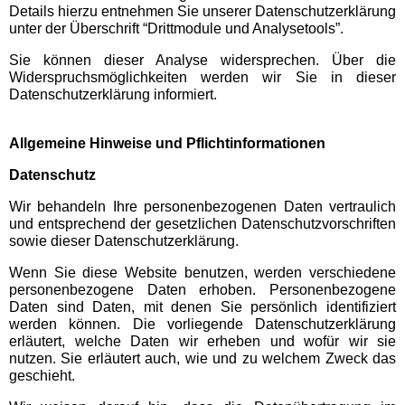
Freizeitparks
Details hierzu entnehmen Sie unserer Datenschutzerklärung
unter der Überschrift “Drittmodule und Analysetools”.
Heide Park Resort
Sie können dieser Analyse widersprechen. Über die
Widerspruchsmöglichkeiten werden wir Sie in dieser
Datenschutzerklärung informiert.
Rasti-Land
Allgemeine Hinweise und Pflichtinformationen
Schloß Dankern
Datenschutz
Wir behandeln Ihre personenbezogenen Daten vertraulich
Serengeti-Park
und entsprechend der gesetzlichen Datenschutzvorschriften
sowie dieser Datenschutzerklärung.
Nordrhein-Westfalen
Wenn Sie diese Website benutzen, werden verschiedene
Freizeitparks
personenbezogene Daten erhoben. Personenbezogene
Daten sind Daten, mit denen Sie persönlich identifiziert
werden können. Die vorliegende Datenschutzerklärung
Fort Fun Abenteuerland
erläutert, welche Daten wir erheben und wofür wir sie
nutzen. Sie erläutert auch, wie und zu welchem Zweck das
geschieht.
Irrland Kevelaer