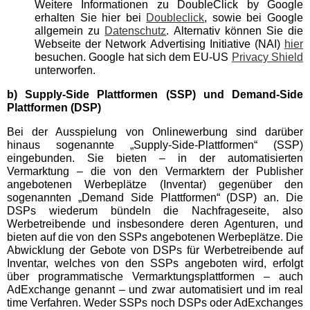
Weitere Informationen zu DoubleClick by Google
Karnevalskirmes Hagen
erhalten Sie hier bei
Doubleclick
, sowie bei Google
allgemein zu
Datenschutz
. Alternativ können Sie die
Webseite der Network Advertising Initiative (NAI)
hier
Kirmes am Stadion an der
besuchen. Google hat sich dem EU-US
Privacy Shield
Hafenstraße Essen
unterworfen.
b) Supply-Side Plattformen (SSP) und Demand-Side
Palmkirmes
Plattformen (DSP)
Bei der Ausspielung von Onlinewerbung sind darüber
Rheinkirmes
hinaus sogenannte „Supply-Side-Plattformen“ (SSP)
eingebunden. Sie bieten – in der automatisierten
Vermarktung – die von den Vermarktern der Publisher
Niederlande
angebotenen Werbeplätze (Inventar) gegenüber den
sogenannten „Demand Side Plattformen“ (DSP) an. Die
DSPs wiederum bündeln die Nachfrageseite, also
Attractiepark Slagharen
Werbetreibende und insbesondere deren Agenturen, und
bieten auf die von den SSPs angebotenen Werbeplätze. Die
Abwicklung der Gebote von DSPs für Werbetreibende auf
Avonturenpark Hellendoorn
Inventar, welches von den SSPs angeboten wird, erfolgt
über programmatische Vermarktungsplattformen – auch
AdExchange genannt – und zwar automatisiert und im real
Efteling
time Verfahren. Weder SSPs noch DSPs oder AdExchanges