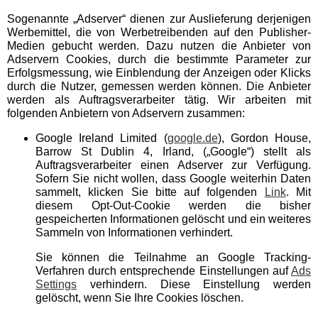
Annen
Sogenannte „Adserver“ dienen zur Auslieferung derjenigen
Werbemittel, die von Werbetreibenden auf den Publisher-
Medien gebucht werden. Dazu nutzen die Anbieter von
Gertrudiskirmes
Adservern Cookies, durch die bestimmte Parameter zur
Wattenscheid
Erfolgsmessung, wie Einblendung der Anzeigen oder Klicks
durch die Nutzer, gemessen werden können. Die Anbieter
werden als Auftragsverarbeiter tätig. Wir arbeiten mit
Gevelsberger Kirmes
folgenden Anbietern von Adservern zusammen:
Google Ireland Limited (
google.de
), Gordon House,
Herner City-Kirmes
Barrow St Dublin 4, Irland, („Google“) stellt als
Auftragsverarbeiter einen Adserver zur Verfügung.
Sofern Sie nicht wollen, dass Google weiterhin Daten
Historischer Jahrmarkt -
sammelt, klicken Sie bitte auf folgenden
Link
. Mit
Jahrhunderthalle Bochum
diesem Opt-Out-Cookie werden die bisher
gespeicherten Informationen gelöscht und ein weiteres
Sammeln von Informationen verhindert.
Karnevalskirmes Bottrop
Sie können die Teilnahme an Google Tracking-
Verfahren durch entsprechende Einstellungen auf
Ads
Karnevalskirmes Dortmund
Settings
verhindern. Diese Einstellung werden
gelöscht, wenn Sie Ihre Cookies löschen.