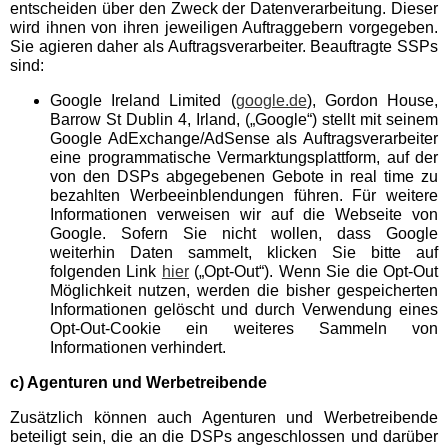
entscheiden über den Zweck der Datenverarbeitung. Dieser
wird ihnen von ihren jeweiligen Auftraggebern vorgegeben.
Toverland
Sie agieren daher als Auftragsverarbeiter. Beauftragte SSPs
sind:
Google Ireland Limited (
google.de
), Gordon House,
Dänemark Überschrift
Barrow St Dublin 4, Irland, („Google“) stellt mit seinem
Google AdExchange/AdSense als Auftragsverarbeiter
eine programmatische Vermarktungsplattform, auf der
Legoland Billund
von den DSPs abgegebenen Gebote in real time zu
bezahlten Werbeeinblendungen führen. Für weitere
Informationen verweisen wir auf die Webseite von
Events
Google. Sofern Sie nicht wollen, dass Google
weiterhin Daten sammelt, klicken Sie bitte auf
folgenden Link
hier
(„Opt-Out“). Wenn Sie die Opt-Out
Gelsenkirchener
Möglichkeit nutzen, werden die bisher gespeicherten
Weihnachtscircus
Informationen gelöscht und durch Verwendung eines
Opt-Out-Cookie ein weiteres Sammeln von
Informationen verhindert.
Halloween Horror House
Alsdorf
c) Agenturen und Werbetreibende
Zusätzlich können auch Agenturen und Werbetreibende
Parkleuchten Gruga
beteiligt sein, die an die DSPs angeschlossen und darüber