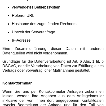
verwendetes Betriebssystem
Abenteuer-Golfpark
Referrer URL
Hochschwarzwald
Hostname des zugreifenden Rechners
Adventure Golf Titisee
Uhrzeit der Serveranfrage
IP-Adresse
Bergwerk Hallwangen
Eine Zusammenführung dieser Daten mit anderen
Datenquellen wird nicht vorgenommen.
Besucherbergwerk Grube
Wenzel
Grundlage für die Datenverarbeitung ist Art. 6 Abs. 1 lit. b
DSGVO, der die Verarbeitung von Daten zur Erfüllung eines
Vertrags oder vorvertraglicher Maßnahmen gestattet.
Eisenbahnmuseum
Schwarzwald Schramberg
Kontaktformular
Wenn Sie uns per Kontaktformular Anfragen zukommen
Freizeit- und Sportzentrum
lassen, werden Ihre Angaben aus dem Anfrageformular
Mehliskopf
inklusive der von Ihnen dort angegebenen Kontaktdaten
zwecks Bearbeitung der Anfrage und für den Fall von