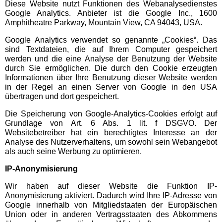
Diese Website nutzt Funktionen des Webanalysedienstes
Google Analytics. Anbieter ist die Google Inc., 1600
Miniatur Wunderland
Amphitheatre Parkway, Mountain View, CA 94043, USA.
Google Analytics verwendet so genannte „Cookies“. Das
Mecklenburg-Vorpommern
sind Textdateien, die auf Ihrem Computer gespeichert
Ausflugstipps
werden und die eine Analyse der Benutzung der Website
durch Sie ermöglichen. Die durch den Cookie erzeugten
Informationen über Ihre Benutzung dieser Website werden
Karls Erlebnis-Dorf
in der Regel an einen Server von Google in den USA
Rövershagen
übertragen und dort gespeichert.
Die Speicherung von Google-Analytics-Cookies erfolgt auf
Grundlage von Art. 6 Abs. 1 lit. f DSGVO. Der
Sommerrodelbahn Bad
Websitebetreiber hat ein berechtigtes Interesse an der
Doberan
Analyse des Nutzerverhaltens, um sowohl sein Webangebot
als auch seine Werbung zu optimieren.
Nordrhein-Westfalen
IP-Anonymisierung
Ausflugstipps
Wir haben auf dieser Website die Funktion IP-
Anonymisierung aktiviert. Dadurch wird Ihre IP-Adresse von
Allwetterzoo Münster
Google innerhalb von Mitgliedstaaten der Europäischen
Union oder in anderen Vertragsstaaten des Abkommens