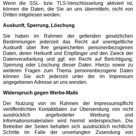
Wenn die SSL- bzw. TLS-Verschlüsselung aktiviert ist,
Badeparadies Schwarzwald
können die Daten, die Sie an uns übermitteln, nicht von
Dritten mitgelesen werden.
Panorama-Bad Freudenstadt
Auskunft, Sperrung, Löschung
Sie haben im Rahmen der geltenden gesetzlichen
Hamburg Schwimmbäder
Bestimmungen jederzeit das Recht auf unentgeltliche
Auskunft über Ihre gespeicherten personenbezogenen
Daten, deren Herkunft und Empfänger und den Zweck der
MidSommerland
Datenverarbeitung und ggf. ein Recht auf Berichtigung,
Sperrung oder Löschung dieser Daten. Hierzu sowie zu
weiteren Fragen zum Thema personenbezogene Daten
können Sie sich jederzeit unter der im Impressum
Mecklenburg-Vorpommern
angegebenen Adresse an uns wenden.
Schwimmbäder
Widerspruch gegen Werbe-Mails
WONNEMAR Wismar
Der Nutzung von im Rahmen der Impressumspflicht
veröffentlichten Kontaktdaten zur Übersendung von nicht
ausdrücklich angeforderter Werbung und
Nordrhein-Westfalen
Informationsmaterialien wird hiermit widersprochen. Die
Schwimmbäder
Betreiber der Seiten behalten sich ausdrücklich rechtliche
Schritte im Falle der unverlangten Zusendung von