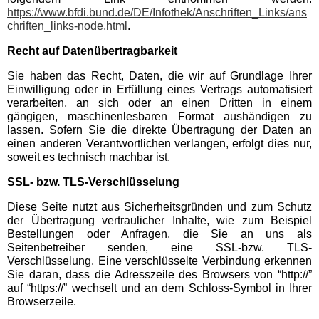
https://www.bfdi.bund.de/DE/Infothek/Anschriften_Links/ans
Eifelpark
chriften_links-node.html
.
Recht auf Datenübertragbarkeit
Wild- & Freizeitpark Klotten
Sie haben das Recht, Daten, die wir auf Grundlage Ihrer
Einwilligung oder in Erfüllung eines Vertrags automatisiert
Schleswig-Holstein
verarbeiten, an sich oder an einen Dritten in einem
Freizeitparks
gängigen, maschinenlesbaren Format aushändigen zu
lassen. Sofern Sie die direkte Übertragung der Daten an
einen anderen Verantwortlichen verlangen, erfolgt dies nur,
HANSA-PARK
soweit es technisch machbar ist.
SSL- bzw. TLS-Verschlüsselung
Tolk-Schau
Diese Seite nutzt aus Sicherheitsgründen und zum Schutz
der Übertragung vertraulicher Inhalte, wie zum Beispiel
Bestellungen oder Anfragen, die Sie an uns als
Schwimmbäder
Seitenbetreiber senden, eine SSL-bzw. TLS-
Verschlüsselung. Eine verschlüsselte Verbindung erkennen
Sie daran, dass die Adresszeile des Browsers von “http://”
Baden-Württemberg
auf “https://” wechselt und an dem Schloss-Symbol in Ihrer
Schwimmbäder
Browserzeile.