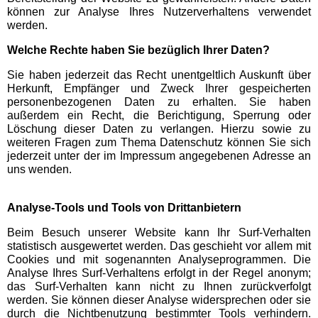
können zur Analyse Ihres Nutzerverhaltens verwendet
EDELWIES
werden.
Welche Rechte haben Sie bezüglich Ihrer Daten?
Freizeit-Land Geiselwind
Sie haben jederzeit das Recht unentgeltlich Auskunft über
Herkunft, Empfänger und Zweck Ihrer gespeicherten
LEGOLAND Deutschland
personenbezogenen Daten zu erhalten. Sie haben
außerdem ein Recht, die Berichtigung, Sperrung oder
Löschung dieser Daten zu verlangen. Hierzu sowie zu
Rodelbahn St. Englmar
weiteren Fragen zum Thema Datenschutz können Sie sich
jederzeit unter der im Impressum angegebenen Adresse an
uns wenden.
Hessen Freizeitparks
Analyse-Tools und Tools von Drittanbietern
Freizeitpark Lochmühle
Beim Besuch unserer Website kann Ihr Surf-Verhalten
statistisch ausgewertet werden. Das geschieht vor allem mit
Cookies und mit sogenannten Analyseprogrammen. Die
Taunus Wunderland
Analyse Ihres Surf-Verhaltens erfolgt in der Regel anonym;
das Surf-Verhalten kann nicht zu Ihnen zurückverfolgt
werden. Sie können dieser Analyse widersprechen oder sie
Niedersachsen
durch die Nichtbenutzung bestimmter Tools verhindern.