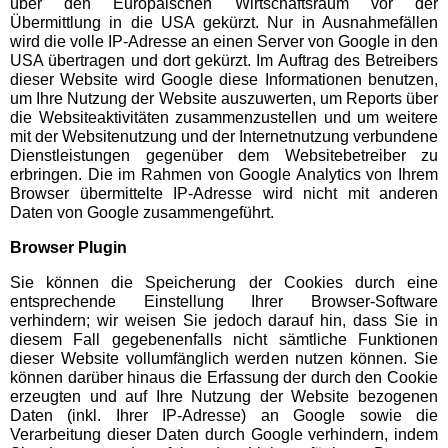
über den Europäischen Wirtschaftsraum vor der
BLAZE LaserTag Herne
Übermittlung in die USA gekürzt. Nur in Ausnahmefällen
wird die volle IP-Adresse an einen Server von Google in den
USA übertragen und dort gekürzt. Im Auftrag des Betreibers
DASA Arbeitswelt
dieser Website wird Google diese Informationen benutzen,
Ausstellung Dortmund
um Ihre Nutzung der Website auszuwerten, um Reports über
die Websiteaktivitäten zusammenzustellen und um weitere
mit der Websitenutzung und der Internetnutzung verbundene
Erlebnisberg Sternrodt
Dienstleistungen gegenüber dem Websitebetreiber zu
erbringen. Die im Rahmen von Google Analytics von Ihrem
Browser übermittelte IP-Adresse wird nicht mit anderen
LEGOLAND Discovery
Daten von Google zusammengeführt.
Centre Oberhausen
Browser Plugin
Sie können die Speicherung der Cookies durch eine
Sea Life Oberhausen
entsprechende Einstellung Ihrer Browser-Software
verhindern; wir weisen Sie jedoch darauf hin, dass Sie in
diesem Fall gegebenenfalls nicht sämtliche Funktionen
Zoo Duisburg
dieser Website vollumfänglich werden nutzen können. Sie
können darüber hinaus die Erfassung der durch den Cookie
erzeugten und auf Ihre Nutzung der Website bezogenen
Schleswig-Holstein
Daten (inkl. Ihrer IP-Adresse) an Google sowie die
Ausflugstipps
Verarbeitung dieser Daten durch Google verhindern, indem