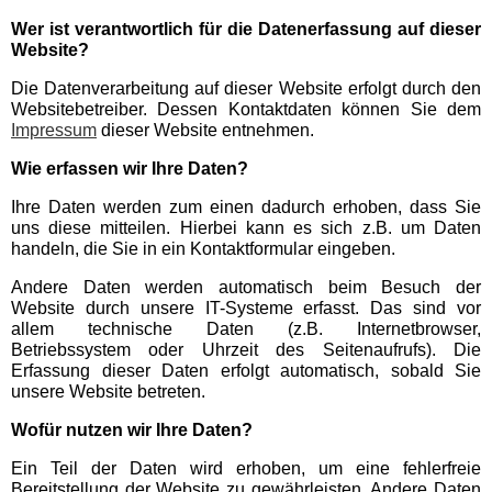
Wer ist verantwortlich für die Datenerfassung auf dieser
Website?
Schwaben Park
Die Datenverarbeitung auf dieser Website erfolgt durch den
Websitebetreiber. Dessen Kontaktdaten können Sie dem
Steinwasen Park
Impressum
dieser Website entnehmen.
Wie erfassen wir Ihre Daten?
Tatzmania
Ihre Daten werden zum einen dadurch erhoben, dass Sie
uns diese mitteilen. Hierbei kann es sich z.B. um Daten
Traumland auf der
handeln, die Sie in ein Kontaktformular eingeben.
Bärenhöhle
Andere Daten werden automatisch beim Besuch der
Website durch unsere IT-Systeme erfasst. Das sind vor
Bayern Freizeitparks
allem technische Daten (z.B. Internetbrowser,
Betriebssystem oder Uhrzeit des Seitenaufrufs). Die
Erfassung dieser Daten erfolgt automatisch, sobald Sie
unsere Website betreten.
Allgäu Skyline Park
Wofür nutzen wir Ihre Daten?
Bayern-Park
Ein Teil der Daten wird erhoben, um eine fehlerfreie
Bereitstellung der Website zu gewährleisten. Andere Daten