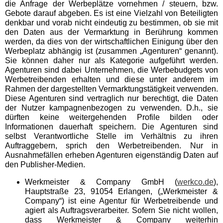
die Anfrage der Werbeplätze vornehmen / steuern, bzw.
Gebote darauf abgeben. Es ist eine Vielzahl von Beteiligten
Service
denkbar und vorab nicht eindeutig zu bestimmen, ob sie mit
den Daten aus der Vermarktung in Berührung kommen
werden, da dies von der wirtschaftlichen Einigung über den
Werbeplatz abhängig ist (zusammen „Agenturen“ genannt).
Kooperation
Sie können daher nur als Kategorie aufgeführt werden.
Agenturen sind dabei Unternehmen, die Werbebudgets von
Werbetreibenden erhalten und diese unter anderem im
Kontakt
Rahmen der dargestellten Vermarktungstätigkeit verwenden.
Diese Agenturen sind vertraglich nur berechtigt, die Daten
der Nutzer kampagnenbezogen zu verwenden. D.h., sie
Impressum
dürften keine weitergehenden Profile bilden oder
Informationen dauerhaft speichern. Die Agenturen sind
selbst Verantwortliche Stelle im Verhältnis zu ihren
Datenschutzerklärung
Auftraggebern, sprich den Werbetreibenden. Nur in
Ausnahmefällen erheben Agenturen eigenständig Daten auf
den Publisher-Medien.
Werkmeister & Company GmbH (
werkco.de
),
Hauptstraße 23, 91054 Erlangen, („Werkmeister &
Company“) ist eine Agentur für Werbetreibende und
agiert als Auftragsverarbeiter. Sofern Sie nicht wollen,
dass Werkmeister & Company weiterhin