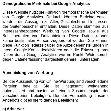
Demografische Merkmale bei Google Analytics
Jahrmärkte
Diese Website nutzt die Funktion “demografische Merkmale”
von Google Analytics. Dadurch können Berichte erstellt
Allerheiligenkirmes
werden, die Aussagen zu Alter, Geschlecht und Interessen
der Seitenbesucher enthalten. Diese Daten stammen aus
interessenbezogener Werbung von Google sowie aus
Cranger Kirmes
Besucherdaten von Drittanbietern. Diese Daten können
keiner bestimmten Person zugeordnet werden. Sie können
diese Funktion jederzeit über die Anzeigeneinstellungen in
Cranger Weihnachtszauber
Ihrem Google-Konto deaktivieren oder die Erfassung Ihrer
Daten durch Google Analytics wie im Punkt “Widerspruch
gegen Datenerfassung” dargestellt generell untersagen.
Dattelner Frühjahrskirmes
Ausspielung von Werbung
Fronleichnamskirmes
Bei der Ausspielung von Online-Werbung sind verschiedene
Parteien beteiligt. Sie ist insgesamt weitgehend
automatisiert und basiert auf einem Zusammenspiel der
Frühlingskirmes Wanne-
verschiedenen Beteiligten. Bei der Vermarktung unseres
Eickel
Angebots gibt es die folgenden Beteiligten:
a) Adserver
Frühlingsvolksfest Witten-