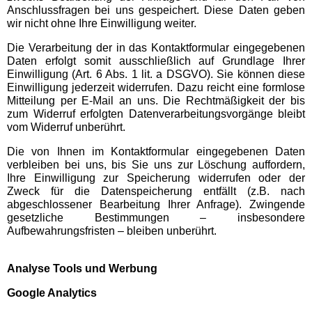
Anschlussfragen bei uns gespeichert. Diese Daten geben
Fundorena Feldberg
wir nicht ohne Ihre Einwilligung weiter.
Die Verarbeitung der in das Kontaktformular eingegebenen
Hasenhorn Coaster Todtnau
Daten erfolgt somit ausschließlich auf Grundlage Ihrer
Einwilligung (Art. 6 Abs. 1 lit. a DSGVO). Sie können diese
Einwilligung jederzeit widerrufen. Dazu reicht eine formlose
Haus der Natur Feldberg
Mitteilung per E-Mail an uns. Die Rechtmäßigkeit der bis
zum Widerruf erfolgten Datenverarbeitungsvorgänge bleibt
vom Widerruf unberührt.
Rodelbahn Gutach
Die von Ihnen im Kontaktformular eingegebenen Daten
verbleiben bei uns, bis Sie uns zur Löschung auffordern,
Schwarzlichtpark Denzlingen
Ihre Einwilligung zur Speicherung widerrufen oder der
Zweck für die Datenspeicherung entfällt (z.B. nach
abgeschlossener Bearbeitung Ihrer Anfrage). Zwingende
Schwarzwaldhaus der Sinne
gesetzliche Bestimmungen – insbesondere
Aufbewahrungsfristen – bleiben unberührt.
Soccerpark Ortenau
Analyse Tools und Werbung
Google Analytics
Hamburg Ausflugstipps