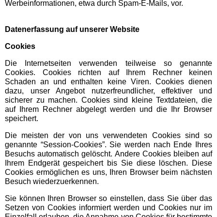
Werbeinformationen, etwa durch Spam-E-Mails, vor.
AQUALAND Köln
Datenerfassung auf unserer Website
AQUApark Oberhausen
Cookies
Die Internetseiten verwenden teilweise so genannte
Claudius Therme
Cookies. Cookies richten auf Ihrem Rechner keinen
Schaden an und enthalten keine Viren. Cookies dienen
dazu, unser Angebot nutzerfreundlicher, effektiver und
Copa Ca Backum
sicherer zu machen. Cookies sind kleine Textdateien, die
auf Ihrem Rechner abgelegt werden und die Ihr Browser
speichert.
Freizeitbad Heveney
Die meisten der von uns verwendeten Cookies sind so
genannte “Session-Cookies”. Sie werden nach Ende Ihres
H2O Herford
Besuchs automatisch gelöscht. Andere Cookies bleiben auf
Ihrem Endgerät gespeichert bis Sie diese löschen. Diese
Cookies ermöglichen es uns, Ihren Browser beim nächsten
Thermen & Badewelt
Besuch wiederzuerkennen.
Euskirchen
Sie können Ihren Browser so einstellen, dass Sie über das
Setzen von Cookies informiert werden und Cookies nur im
Wananas
Einzelfall erlauben, die Annahme von Cookies für bestimmte