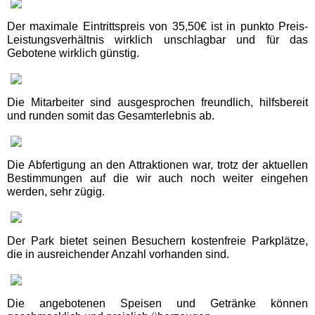
Fundorena Feldberg
Der maximale Eintrittspreis von 35,50€ ist in punkto Preis-
Leistungsverhältnis wirklich unschlagbar und für das
Gebotene wirklich günstig.
Hasenhorn Coaster Todtnau
Haus der Natur Feldberg
Die Mitarbeiter sind ausgesprochen freundlich, hilfsbereit
und runden somit das Gesamterlebnis ab.
Rodelbahn Gutach
Die Abfertigung an den Attraktionen war, trotz der aktuellen
Schwarzlichtpark Denzlingen
Bestimmungen auf die wir auch noch weiter eingehen
werden, sehr zügig.
Schwarzwaldhaus der Sinne
Der Park bietet seinen Besuchern kostenfreie Parkplätze,
die in ausreichender Anzahl vorhanden sind.
Soccerpark Ortenau
Hamburg Ausflugstipps
Die angebotenen Speisen und Getränke können