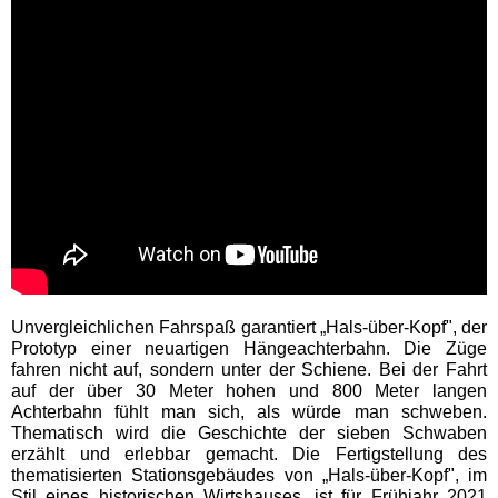
EDELWIES
Freizeit-Land Geiselwind
LEGOLAND Deutschland
Rodelbahn St. Englmar
Hessen Freizeitparks
Unvergleichlichen Fahrspaß garantiert „Hals-über-Kopf", der
Prototyp einer neuartigen Hängeachterbahn. Die Züge
Freizeitpark Lochmühle
fahren nicht auf, sondern unter der Schiene. Bei der Fahrt
auf der über 30 Meter hohen und 800 Meter langen
Achterbahn fühlt man sich, als würde man schweben.
Taunus Wunderland
Thematisch wird die Geschichte der sieben Schwaben
erzählt und erlebbar gemacht. Die Fertigstellung des
thematisierten Stationsgebäudes von „Hals-über-Kopf", im
Niedersachsen
Stil eines historischen Wirtshauses, ist für Frühjahr 2021