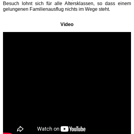
Besuch lohnt sich für alle Altersklassen, so dass einem
BLAZE LaserTag Herne
gelungenen Familienausflug nichts im Wege steht.
DASA Arbeitswelt
Video
Ausstellung Dortmund
Erlebnisberg Sternrodt
LEGOLAND Discovery
Centre Oberhausen
Sea Life Oberhausen
Zoo Duisburg
Schleswig-Holstein
Ausflugstipps