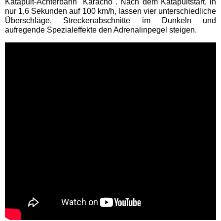
Katapult-Achterbahn "Karacho". Nach dem Katapultstart, in
nur 1,6 Sekunden auf 100 km/h, lassen vier unterschiedliche
Movie Park Germany
Überschläge, Streckenabschnitte im Dunkeln und
aufregende Spezialeffekte den Adrenalinpegel steigen.
PanoramaPark
Phantasialand
potts park
Safariland Stukenbrock
Wunderland Kalkar
Rheinland-Pfalz
Freizeitparks