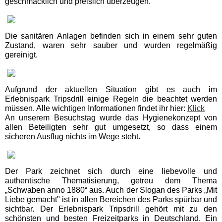
geschmacklich und preislich überzeugen.
Miniatur Wunderland
Die sanitären Anlagen befinden sich in einem sehr guten
Zustand, waren sehr sauber und wurden regelmäßig
Mecklenburg-Vorpommern
gereinigt.
Ausflugstipps
Karls Erlebnis-Dorf
Aufgrund der aktuellen Situation gibt es auch im
Rövershagen
Erlebnispark Tripsdrill einige Regeln die beachtet werden
müssen. Alle wichtigen Informationen findet ihr hier:
Klick
An unserem Besuchstag wurde das Hygienekonzept von
Sommerrodelbahn Bad
allen Beteiligten sehr gut umgesetzt, so dass einem
Doberan
sicheren Ausflug nichts im Wege steht.
Nordrhein-Westfalen
Der Park zeichnet sich durch eine liebevolle und
Ausflugstipps
authentische Thematisierung, getreu dem Thema
„Schwaben anno 1880“ aus. Auch der Slogan des Parks „Mit
Liebe gemacht" ist in allen Bereichen des Parks spürbar und
Allwetterzoo Münster
sichtbar. Der Erlebnispark Tripsdrill gehört mit zu den
schönsten und besten Freizeitparks in Deutschland. Ein