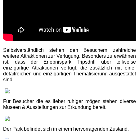
Abenteuer-Golfpark
Hochschwarzwald
Adventure Golf Titisee
Selbstverständlich stehen den Besuchern zahlreiche
weitere Attraktionen zur Verfügung. Besonders zu erwähnen
Bergwerk Hallwangen
ist, dass der Erlebnispark Tripsdrill über teilweise
einzigartige Attraktionen verfügt, die zusätzlich mit einer
detailreichen und einzigartigen Thematisierung ausgestattet
Besucherbergwerk Grube
sind.
Wenzel
Eisenbahnmuseum
Für Besucher die es lieber ruhiger mögen stehen diverse
Schwarzwald Schramberg
Museen & Ausstellungen zur Erkundung bereit.
Freizeit- und Sportzentrum
Mehliskopf
Der Park befindet sich in einem hervorragenden Zustand.