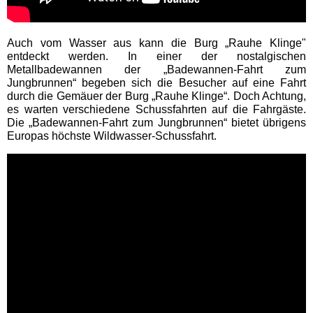
WESTFALENBAD Hagen
Auch vom Wasser aus kann die Burg „Rauhe Klinge"
entdeckt werden. In einer der nostalgischen
Metallbadewannen der „Badewannen-Fahrt zum
Schleswig-Holstein
Jungbrunnen“ begeben sich die Besucher auf eine Fahrt
Schwimmbäder
durch die Gemäuer der Burg „Rauhe Klinge“. Doch Achtung,
es warten verschiedene Schussfahrten auf die Fahrgäste.
Die „Badewannen-Fahrt zum Jungbrunnen“ bietet übrigens
HolstenTherme
Europas höchste Wildwasser-Schussfahrt.
Ostsee-Therme
Subtropisches Badeparadies
Ausflugstipps
Baden-Württemberg
Ausflugstipps