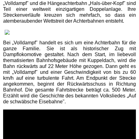
„Volldampf" und die Hängeachterbahn „Hals-über-Kopf" sind
Teil einer weltweit einzigartigen Doppelanlage. Ihre
Schwaben Park
Streckenverläufe kreuzen sich mehrfach, so dass ein
atemberaubender Wettstreit der Achterbahnen entsteht.
Steinwasen Park
Bei „Volldampf" handelt es sich um eine Achterbahn für die
ganze Familie. Sie ist als historischer Zug mit
Tatzmania
Dampflokomotive gestaltet. Nach dem Start, im liebevoll
thematisierten Bahnhofsgebäude mit Kuppeldach, wird die
Bahn rückwärts auf 22 Meter Höhe gezogen. Dann geht es
Traumland auf der
mit „Volldampf" und einer Geschwindigkeit von bis zu 60
Bärenhöhle
km/h auf eine turbulente Fahrt. Am Endpunkt der Strecke
angekommen, beginnt der Rückwärtsschuss in Richtung
Bahnhof. Die gesamte Fahrtstrecke beträgt ca. 500 Meter.
Bayern Freizeitparks
Erzählt wird die Geschichte des bekannten Volksliedes „Auf
de schwäbsche Eisebahne".
Allgäu Skyline Park
Bayern-Park