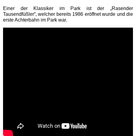
Eifelpark
Einer der Klassiker im Park ist der „Rasender
Tausendfüßler“, welcher bereits 1986 eröffnet wurde und die
erste Achterbahn im Park war.
Wild- & Freizeitpark Klotten
Schleswig-Holstein
Freizeitparks
HANSA-PARK
Tolk-Schau
Schwimmbäder
Baden-Württemberg
Schwimmbäder