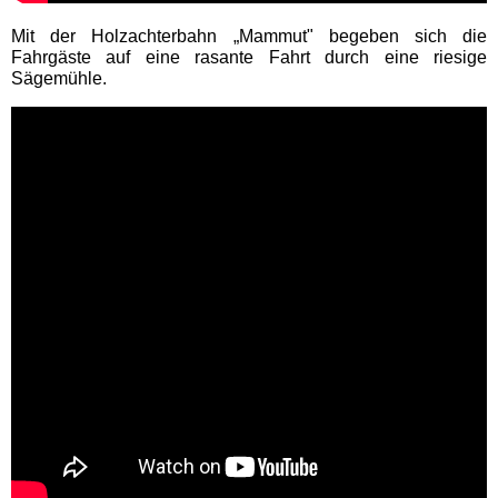
Badeparadies Schwarzwald
Mit der Holzachterbahn „Mammut" begeben sich die
Fahrgäste auf eine rasante Fahrt durch eine riesige
Sägemühle.
Panorama-Bad Freudenstadt
Hamburg Schwimmbäder
MidSommerland
Mecklenburg-Vorpommern
Schwimmbäder
WONNEMAR Wismar
Nordrhein-Westfalen
Schwimmbäder