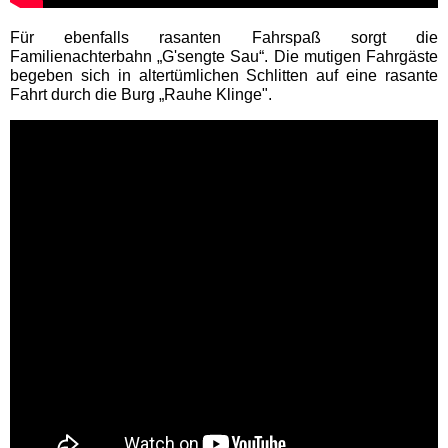
AQUALAND Köln
Für ebenfalls rasanten Fahrspaß sorgt die
Familienachterbahn „G'sengte Sau“. Die mutigen Fahrgäste
AQUApark Oberhausen
begeben sich in altertümlichen Schlitten auf eine rasante
Fahrt durch die Burg „Rauhe Klinge".
Claudius Therme
Copa Ca Backum
Freizeitbad Heveney
H2O Herford
Thermen & Badewelt
Euskirchen
Wananas