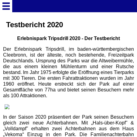
Startseite
Testbericht 2020
Erlebnispark Tripsdrill 2020 - Der Testbericht
Deutschland Überschrift
Der Erlebnispark Tripsdrill, im baden-württembergischen
Cleebronn, ist der älteste, noch bestehende, Freizeitpark
Freizeitparks
Deutschlands. Ursprung des Parks war die Altweibermühle,
die aus einem kleinen Mühlenturm und einer Rutsche
bestand. Im Jahr 1975 erfolgte die Eröffnung eines Tierparks
Baden-Württemberg
mit 300 Tieren. Die ersten Fahrattraktionen wurden im Jahr
Freizeitparks
1960 eröffnet. Heute erstreckt sich der Park auf einer
Gesamtfläche von 77ha und bietet seinen Besuchern mehr
als 100 Attraktionen.
Erlebnispark Tripsdrill
Europa-Park
In der Saison 2020 präsentiert der Park seinen Besuchern
gleich zwei neue Achterbahnen. Mit „Hals-über-Kopf" &
„Volldampf" erhalten zwei Achterbahnen aus dem Haus
Funny-World
„Vekoma“ Einzug in den Park. Die Familienachterbahn