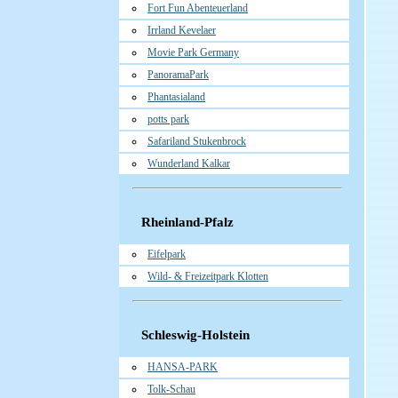
Fort Fun Abenteuerland
Irrland Kevelaer
Movie Park Germany
PanoramaPark
Phantasialand
potts park
Safariland Stukenbrock
Wunderland Kalkar
Rheinland-Pfalz
Eifelpark
Wild- & Freizeitpark Klotten
Schleswig-Holstein
HANSA-PARK
Tolk-Schau