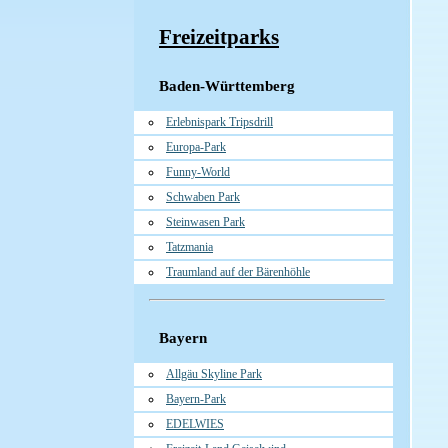
Freizeitparks
Baden-Württemberg
Erlebnispark Tripsdrill
Europa-Park
Funny-World
Schwaben Park
Steinwasen Park
Tatzmania
Traumland auf der Bärenhöhle
Bayern
Allgäu Skyline Park
Bayern-Park
EDELWIES