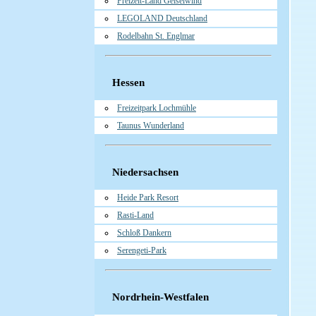
Freizeit-Land Geiselwind
LEGOLAND Deutschland
Rodelbahn St. Englmar
Hessen
Freizeitpark Lochmühle
Taunus Wunderland
Niedersachsen
Heide Park Resort
Rasti-Land
Schloß Dankern
Serengeti-Park
Nordrhein-Westfalen