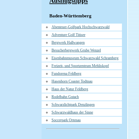
Ausflugstipps
Baden-Württemberg
Abenteuer-Golfpark Hochschwarzwald
Adventure Golf Titisee
Bergwerk Hallwangen
Besucherbergwerk Grube Wenzel
Eisenbahnmuseum Schwarzwald Schramberg
Freizeit- und Sportzentrum Mehliskopf
Fundorena Feldberg
Hasenhorn Coaster Todtnau
Haus der Natur Feldberg
Rodelbahn Gutach
Schwarzlichtpark Denzlingen
Schwarzwaldhaus der Sinne
Soccerpark Ortenau