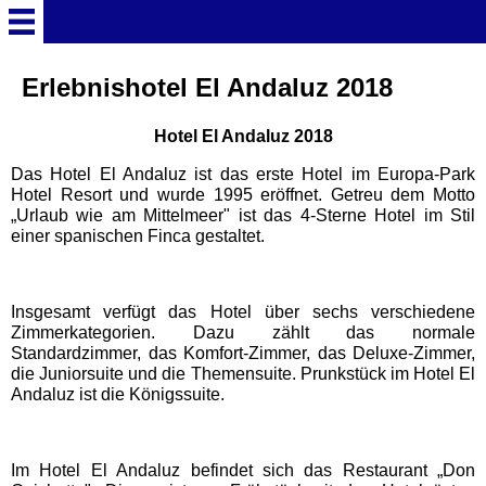
Startseite
Erlebnishotel El Andaluz 2018
Hotel El Andaluz 2018
Deutschland Überschrift
Das Hotel El Andaluz ist das erste Hotel im Europa-Park
Hotel Resort und wurde 1995 eröffnet. Getreu dem Motto
Freizeitparks
„Urlaub wie am Mittelmeer" ist das 4-Sterne Hotel im Stil
einer spanischen Finca gestaltet.
Baden-Württemberg
Freizeitparks
Insgesamt verfügt das Hotel über sechs verschiedene
Zimmerkategorien. Dazu zählt das normale
Erlebnispark Tripsdrill
Standardzimmer, das Komfort-Zimmer, das Deluxe-Zimmer,
die Juniorsuite und die Themensuite. Prunkstück im Hotel El
Andaluz ist die Königssuite.
Europa-Park
Im Hotel El Andaluz befindet sich das Restaurant „Don
Funny-World