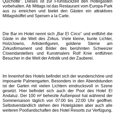
Quichotte". Dieses ist zur Frühstückzeit den Hotelgästen
vorbehalten. Ab Mittags ist das Restaurant vom Europa-Park
aus zu erreichen und bietet den Gästen ein attraktives
Schwaben Park
Mittagsbüffet und Speisen a la Carte.
Steinwasen Park
Die Bar im Hotel nennt sich „Bar El Circo" und entführt die
Gäste in die Welt des Zirkus. Viele kleine, bunte Lichter,
Tatzmania
Holzclowns, Artistenfiguren, goldene Sterne am
Zirkusfirmament und Bilder des berühmten Schweizer
Clowndarstellers und Kunstmalers Rolf Knie entführen
Traumland auf der
Besucher in die Welt der Artistik und der Zauberei.
Bärenhöhle
Im Innenhof des Hotels befindet sich der wunderschöne und
Bayern Freizeitparks
imposante Palmengarten. Besonders in den Abendstunden
ist der Garten mit vielen Lichtern eindrucksvoll in Szene
gesetzt. Hier befindet sich auch der Pool des Hotel El
Allgäu Skyline Park
Andaluz. Der 100 m² beheizte Außenpool hat während der
Sommersaison täglich von 07:00 bis 22:00 Uhr geöffnet.
Selbstverständlich stehen den Hotelgästen aber auch alle
Bayern-Park
weiteren Poollandschaften des Hotel Resorts zur Verfügung.