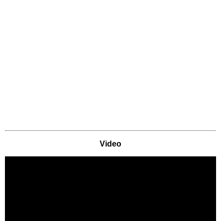
AQUALAND Köln
AQUApark Oberhausen
Claudius Therme
Copa Ca Backum
Freizeitbad Heveney
Video
H2O Herford
Thermen & Badewelt
Euskirchen
Wananas