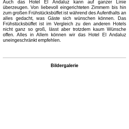
Freizeitparks
Auch das Hotel El Andaluz kann auf ganzer Linie
überzeugen. Von liebevoll eingerichteten Zimmern bis hin
zum großen Frühstücksbüffet ist während des Aufenthalts an
Heide Park Resort
alles gedacht, was Gäste sich wünschen können. Das
Frühstücksbüffet ist im Vergleich zu den anderen Hotels
nicht ganz so groß, lässt aber trotzdem kaum Wünsche
offen. Alles in Allem können wir das Hotel El Andaluz
Rasti-Land
uneingeschränkt empfehlen.
Schloß Dankern
Bildergalerie
Serengeti-Park
Nordrhein-Westfalen
Freizeitparks
Fort Fun Abenteuerland
Irrland Kevelaer