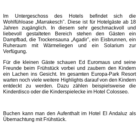
EDELWIES
Im Untergeschoss des Hotels befindet sich die
Wohlfühloase „Marrakesch". Diese ist für Hotelgäste ab 18
Freizeit-Land Geiselwind
Jahren zugänglich. In diesem sehr geschmackvoll und
liebevoll gestalteten Bereich stehen den Gästen ein
Dampfbad, die Trockensauna „Agadir", ein Eisbrunnen, ein
LEGOLAND Deutschland
Ruheraum mit Wärmeliegen und ein Solarium zur
Verfügung.
Rodelbahn St. Englmar
Für die kleinen Gäste schauen Ed Euromaus und seine
Freunde beim Frühstück vorbei und zaubern den Kindern
ein Lachen ins Gesicht. Im gesamten Europa-Park Resort
warten noch viele weitere Highlights darauf von den Kindern
Hessen Freizeitparks
entdeckt zu werden. Dazu zählen beispielsweise die
Kinderdisco oder die Kinderspielecke im Hotel Colosseo.
Freizeitpark Lochmühle
Buchen kann man den Aufenthalt im Hotel El Andaluz als
Taunus Wunderland
Übernachtung mit Frühstück.
Niedersachsen