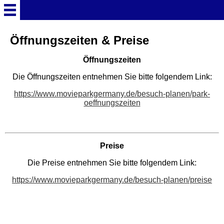
Startseite
Öffnungszeiten & Preise
Öffnungszeiten
Deutschland Überschrift
Die Öffnungszeiten entnehmen Sie bitte folgendem Link:
Freizeitparks
https://www.movieparkgermany.de/besuch-planen/park-
oeffnungszeiten
Baden-Württemberg
Freizeitparks
Preise
Erlebnispark Tripsdrill
Die Preise entnehmen Sie bitte folgendem Link:
https://www.movieparkgermany.de/besuch-planen/preise
Europa-Park
Funny-World