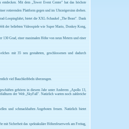
 zu entdecken. Mit dem „Tower Event Center" hat das höchste
iner rotierenden Plattform gegen und im Uhrzeigersinn drehen.
Grad-Loopingfahrt, bietet die XXL-Schaukel „The Beast". Dank
e Welt der beliebten Videospiele wie Super Mario, Donkey Kong,
ber 130 Grad, einer maximalen Höhe von neun Metern und einer
 welches mit 35 neu gestalteten, geschlossenen und dadurch
tlich viel Bauchkribbeln überzeugen.
geschäften gehören in diesem Jahr unter Anderem „Apollo 13,
fallturm der Welt „SkyFall". Natürlich warten noch zahlreiche
uellen und schmackhaften Angeboten freuen. Natürlich bietet
fte mit Sicherheit das spektakuläre Höhenfeuerwerk am Freitag,