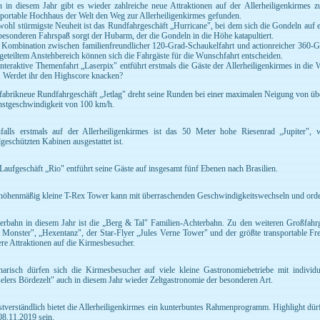
 in diesem Jahr gibt es wieder zahlreiche neue Attraktionen auf der Allerheiligenkirmes
sportable Hochhaus der Welt den Weg zur Allerheiligenkirmes gefunden.
wohl stürmigste Neuheit ist das Rundfahrgeschäft „Hurricane", bei dem sich die Gondeln auf e
besonderen Fahrspaß sorgt der Hubarm, der die Gondeln in die Höhe katapultiert.
 Kombination zwischen familienfreundlicher 120-Grad-Schaukelfahrt und actionreicher 360-
geteiltem Anstehbereich können sich die Fahrgäste für die Wunschfahrt entscheiden.
interaktive Themenfahrt „Laserpix" entführt erstmals die Gäste der Allerheiligenkirmes in di
 Werdet ihr den Highscore knacken?
fabrikneue Rundfahrgeschäft „Jetlag" dreht seine Runden bei einer maximalen Neigung von ü
stgeschwindigkeit von 100 km/h.
falls erstmals auf der Allerheiligenkirmes ist das 50 Meter hohe Riesenrad „Jupiter",
geschützten Kabinen ausgestattet ist.
Laufgeschäft „Rio" entführt seine Gäste auf insgesamt fünf Ebenen nach Brasilien.
höhenmäßig kleine T-Rex Tower kann mit überraschenden Geschwindigkeitswechseln und orden
erbahn in diesem Jahr ist die „Berg & Tal" Familien-Achterbahn. Zu den weiteren Großfahr
 Monster", „Hexentanz", der Star-Flyer „Jules Verne Tower" und der größte transportable Frei
ere Attraktionen auf die Kirmesbesucher.
narisch dürfen sich die Kirmesbesucher auf viele kleine Gastronomiebetriebe mit individ
elers Bördezelt" auch in diesem Jahr wieder Zeltgastronomie der besonderen Art.
stverständlich bietet die Allerheiligenkirmes ein kunterbuntes Rahmenprogramm. Highlight dür
08.11.2019 sein.