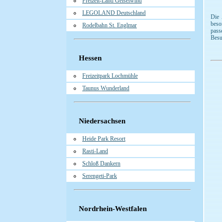
Freizeit-Land Geiselwind
LEGOLAND Deutschland
Die 
beso
Rodelbahn St. Englmar
pass
Besu
Hessen
Freizeitpark Lochmühle
Taunus Wunderland
Niedersachsen
Heide Park Resort
Rasti-Land
Schloß Dankern
Serengeti-Park
Nordrhein-Westfalen