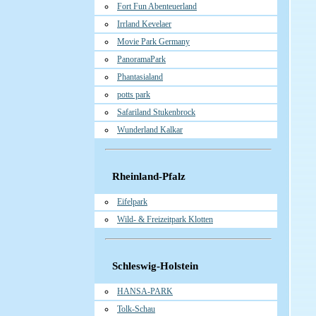
Fort Fun Abenteuerland
Irrland Kevelaer
Movie Park Germany
PanoramaPark
Phantasialand
potts park
Safariland Stukenbrock
Wunderland Kalkar
Rheinland-Pfalz
Eifelpark
Wild- & Freizeitpark Klotten
Schleswig-Holstein
HANSA-PARK
Tolk-Schau