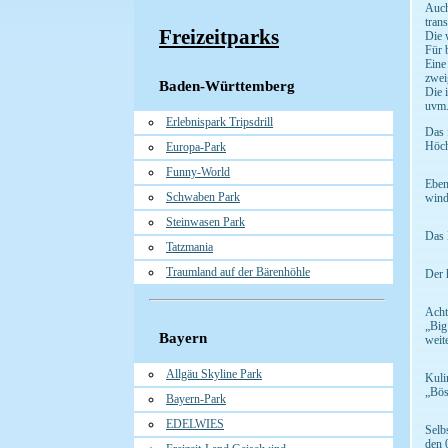
Auch
tran
Freizeitparks
Die 
Für 
Eine
zwei
Baden-Württemberg
Die 
uvm.
Erlebnispark Tripsdrill
Das 
Höch
Europa-Park
Funny-World
Eben
Schwaben Park
wind
Steinwasen Park
Das 
Tatzmania
Traumland auf der Bärenhöhle
Der 
Acht
„Big
Bayern
weit
Allgäu Skyline Park
Kuli
„Bös
Bayern-Park
EDELWIES
Selb
den 