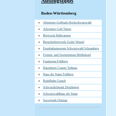
Ausflugstipps
Baden-Württemberg
Abenteuer-Golfpark Hochschwarzwald
Adventure Golf Titisee
Bergwerk Hallwangen
Besucherbergwerk Grube Wenzel
Eisenbahnmuseum Schwarzwald Schramberg
Freizeit- und Sportzentrum Mehliskopf
Fundorena Feldberg
Hasenhorn Coaster Todtnau
Haus der Natur Feldberg
Rodelbahn Gutach
Schwarzlichtpark Denzlingen
Schwarzwaldhaus der Sinne
Soccerpark Ortenau