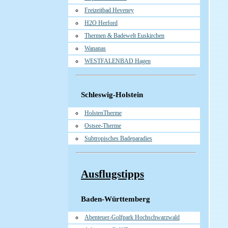
Freizeitbad Heveney
H2O Herford
Thermen & Badewelt Euskirchen
Wananas
WESTFALENBAD Hagen
Schleswig-Holstein
HolstenTherme
Ostsee-Therme
Subtropisches Badeparadies
Ausflugstipps
Baden-Württemberg
Abenteuer-Golfpark Hochschwarzwald