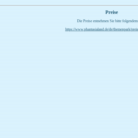
Preise
Die Preise entnehmen Sie bitte folgendem
https://www.phantasialand.de/de/themenpark/preis