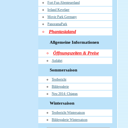
Fort Fun Abenteuerland
Irrland Kevelaer
Movie Park Germany
PanoramaPark
Phantasialand
Allgemeine Informationen
Öffnungszeiten & Preise
Anfahrt
Sommersaison
Testbericht
Bildergalerie
Neu 2014: Chiapas
Wintersaison
Testbericht Wintersaison
Bildergalerie Wintersaison