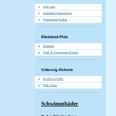
potts park
Safariland Stukenbrock
Wunderland Kalkar
Rheinland-Pfalz
Eifelpark
Wild- & Freizeitpark Klotten
Schleswig-Holstein
HANSA-PARK
Tolk-Schau
Schwimmbäder