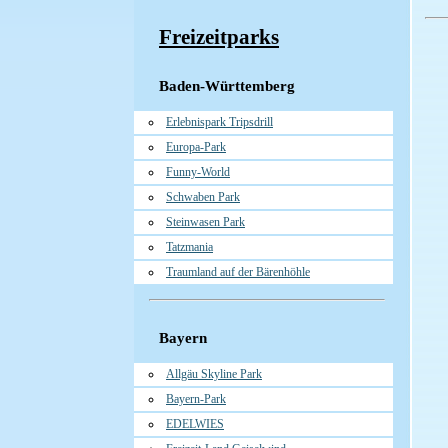
Freizeitparks
Baden-Württemberg
Erlebnispark Tripsdrill
Europa-Park
Funny-World
Schwaben Park
Steinwasen Park
Tatzmania
Traumland auf der Bärenhöhle
Bayern
Allgäu Skyline Park
Bayern-Park
EDELWIES