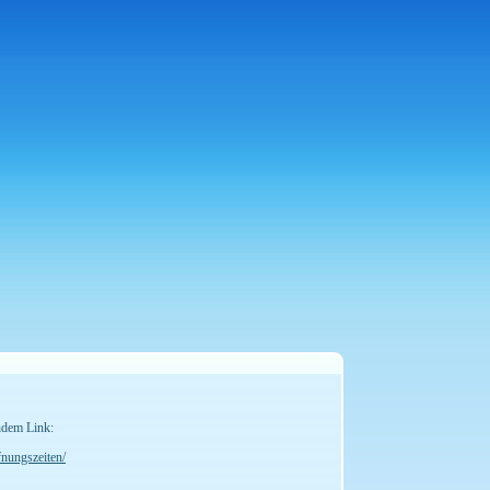
ndem Link:
fnungszeiten/