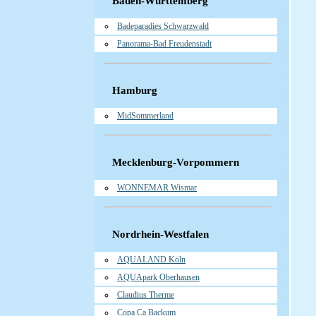
Baden-Württemberg
Badeparadies Schwarzwald
Panorama-Bad Freudenstadt
Hamburg
MidSommerland
Mecklenburg-Vorpommern
WONNEMAR Wismar
Nordrhein-Westfalen
AQUALAND Köln
AQUApark Oberhausen
Claudius Therme
Copa Ca Backum