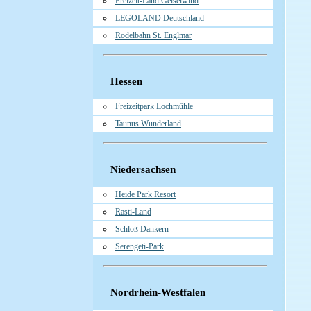
Freizeit-Land Geiselwind
LEGOLAND Deutschland
Rodelbahn St. Englmar
Hessen
Freizeitpark Lochmühle
Taunus Wunderland
Niedersachsen
Heide Park Resort
Rasti-Land
Schloß Dankern
Serengeti-Park
Nordrhein-Westfalen