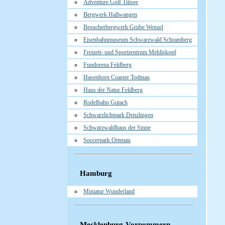
Adventure Golf Titisee
Bergwerk Hallwangen
Besucherbergwerk Grube Wenzel
Eisenbahnmuseum Schwarzwald Schramberg
Freizeit- und Sportzentrum Mehliskopf
Fundorena Feldberg
Hasenhorn Coaster Todtnau
Haus der Natur Feldberg
Rodelbahn Gutach
Schwarzlichtpark Denzlingen
Schwarzwaldhaus der Sinne
Soccerpark Ortenau
Hamburg
Miniatur Wunderland
Mecklenburg-Vorpommern