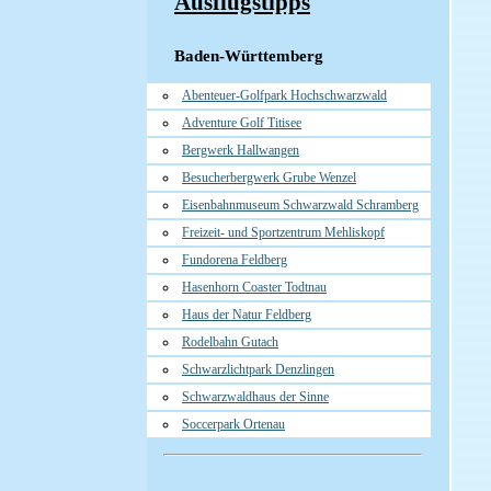
Ausflugstipps
Baden-Württemberg
Abenteuer-Golfpark Hochschwarzwald
Adventure Golf Titisee
Bergwerk Hallwangen
Besucherbergwerk Grube Wenzel
Eisenbahnmuseum Schwarzwald Schramberg
Freizeit- und Sportzentrum Mehliskopf
Fundorena Feldberg
Hasenhorn Coaster Todtnau
Haus der Natur Feldberg
Rodelbahn Gutach
Schwarzlichtpark Denzlingen
Schwarzwaldhaus der Sinne
Soccerpark Ortenau