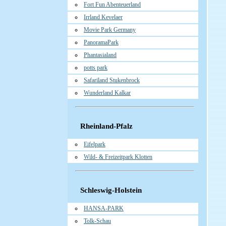
Fort Fun Abenteuerland
Irrland Kevelaer
Movie Park Germany
PanoramaPark
Phantasialand
potts park
Safariland Stukenbrock
Wunderland Kalkar
Rheinland-Pfalz
Eifelpark
Wild- & Freizeitpark Klotten
Schleswig-Holstein
HANSA-PARK
Tolk-Schau