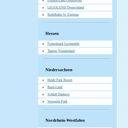
Freizeit-Land Geiselwind
LEGOLAND Deutschland
Rodelbahn St. Englmar
Hessen
Freizeitpark Lochmühle
Taunus Wunderland
Niedersachsen
Heide Park Resort
Rasti-Land
Schloß Dankern
Serengeti-Park
Nordrhein-Westfalen