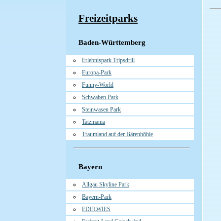
Freizeitparks
Baden-Württemberg
Erlebnispark Tripsdrill
Europa-Park
Funny-World
Schwaben Park
Steinwasen Park
Tatzmania
Traumland auf der Bärenhöhle
Bayern
Allgäu Skyline Park
Bayern-Park
EDELWIES