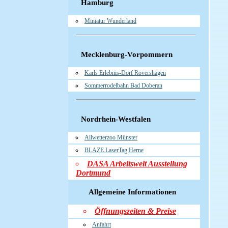
Hamburg
Miniatur Wunderland
Mecklenburg-Vorpommern
Karls Erlebnis-Dorf Rövershagen
Sommerrodelbahn Bad Doberan
Nordrhein-Westfalen
Allwetterzoo Münster
BLAZE LaserTag Herne
DASA Arbeitswelt Ausstellung
Dortmund
Allgemeine Informationen
Öffnungszeiten & Preise
Anfahrt