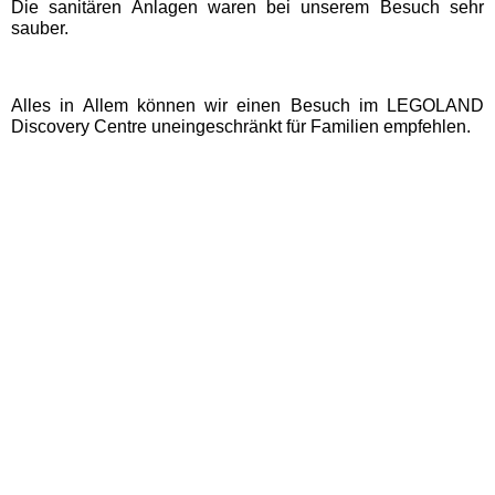
Die sanitären Anlagen waren bei unserem Besuch sehr
sauber.
Movie Park Germany
Alles in Allem können wir einen Besuch im LEGOLAND
PanoramaPark
Discovery Centre uneingeschränkt für Familien empfehlen.
Phantasialand
potts park
Safariland Stukenbrock
Wunderland Kalkar
Rheinland-Pfalz
Freizeitparks