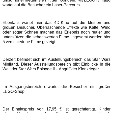
umso höher fliegen sie mit den Gondeln. Mit LEGO Ninjago
wartet auf die Besucher ein Laser-Parcours.
EDELWIES
Freizeit-Land Geiselwind
Ebenfalls wartet hier das 4D-Kino auf die kleinen und
großen Besucher. Überraschende Effekte wie Kälte, Wind
oder sogar Schnee machen das Erlebnis noch realer und
LEGOLAND Deutschland
unterstützen die sehenswerten Filme. Ingesamt werden hier
5 verschiedene Filme gezeigt.
Rodelbahn St. Englmar
Derzeit befindet sich im Austellungsbereich das Star Wars
Miniland. Dieser Ausstellungsbereich gibt Einblicke in die
Hessen Freizeitparks
Welt der Star Wars Episode II – Angriff der Klonkrieger.
Freizeitpark Lochmühle
Im Ausgangsbereich erwartet die Besucher ein großer
LEGO-Shop.
Taunus Wunderland
Der Eintrittspreis von 17,95 € ist gerechtfertigt. Kinder
Niedersachsen