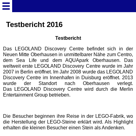
Startseite
Testbericht 2016
Testbericht
Deutschland Überschrift
Das LEGOLAND Discovery Centre befindet sich in der
Neuen Mitte Oberhausen in unmittelbarer Nähe zum Centro,
Freizeitparks
dem Sea Life und dem AQUApark Oberhausen. Das
weltweit erste LEGOLAND Discovery Centre wurde im Jahr
2007 in Berlin eröffnet. Im Jahr 2008 wurde das LEGOLAND
Baden-Württemberg
Discovery Centre im Innenhafen in Duisburg eröffnet. 2013
Freizeitparks
wurde der Standort nach Oberhausen verlegt.
Das LEGOLAND Discovery Centre wird durch die Merlin
Entertainment Group betrieben.
Erlebnispark Tripsdrill
Europa-Park
Die Besucher beginnen ihre Reise in der LEGO-Fabrik, wo
die Herstellung der LEGO-Steine erklärt wird. Als Highlight
erhalten die kleinen Besucher einen Stein als Andenken.
Funny-World