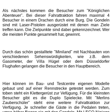
Als nächstes kommen die Besucher zum "Königlichen
Schwaben Park
Abenteuer". Bei dieser Fahrattraktion fahren maximal 4
Besucher in einem Drachen durch eine Burg. Die Gondeln
sind mit Laser-Pistolen ausgerüstet mit denen man Ziele
Steinwasen Park
treffen kann. Die Zielpunkte sind dabei gekennzeichnet. Wer
die meisten Punkte gesammelt hat, gewinnt.
Tatzmania
Durch das schön gestalltete "Miniland" mit Nachbauten von
Traumland auf der
verschiedenen Sehenswürdigkeiten, wie z.B. dem
Bärenhöhle
Gasometer, der Villa Hügel oder dem Düsseldorfer
Flughafen gelangen die Besucher in den Hauptbereich.
Bayern Freizeitparks
Hier können im Bau- und Testcentre eigenen Modelle
gebaut und auf einer Rennstrecke getestet werden. Zum
Allgäu Skyline Park
toben steht ein Klettergerüst zur Vefügung. Für die kleinsten
Besucher gibt es die Duplo Spielecke. Mit "Merlins
Zauberschüler" steht eine weitere Fahrattraktion zur
Bayern-Park
Verfügung. Je schneller die Gäste in die Pedalen treten,