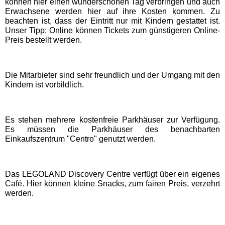
können hier einen wunderschönen Tag verbringen und auch
Freizeitparks
Erwachsene werden hier auf ihre Kosten kommen. Zu
beachten ist, dass der Eintritt nur mit Kindern gestattet ist.
Unser Tipp: Online können Tickets zum günstigeren Online-
Heide Park Resort
Preis bestellt werden.
Rasti-Land
Die Mitarbieter sind sehr freundlich und der Umgang mit den
Kindern ist vorbildlich.
Schloß Dankern
Serengeti-Park
Es stehen mehrere kostenfreie Parkhäuser zur Verfügung.
Es müssen die Parkhäuser des benachbarten
Einkaufszentrum "Centro" genutzt werden.
Nordrhein-Westfalen
Freizeitparks
Das LEGOLAND Discovery Centre verfügt über ein eigenes
Café. Hier können kleine Snacks, zum fairen Preis, verzehrt
Fort Fun Abenteuerland
werden.
Irrland Kevelaer