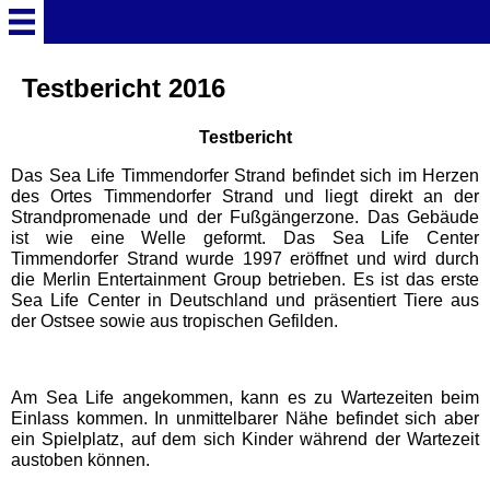
Startseite
Testbericht 2016
Testbericht
Deutschland Überschrift
Das Sea Life Timmendorfer Strand befindet sich im Herzen
des Ortes Timmendorfer Strand und liegt direkt an der
Freizeitparks
Strandpromenade und der Fußgängerzone. Das Gebäude
ist wie eine Welle geformt. Das Sea Life Center
Timmendorfer Strand wurde 1997 eröffnet und wird durch
Baden-Württemberg
die Merlin Entertainment Group betrieben. Es ist das erste
Freizeitparks
Sea Life Center in Deutschland und präsentiert Tiere aus
der Ostsee sowie aus tropischen Gefilden.
Erlebnispark Tripsdrill
Am Sea Life angekommen, kann es zu Wartezeiten beim
Europa-Park
Einlass kommen. In unmittelbarer Nähe befindet sich aber
ein Spielplatz, auf dem sich Kinder während der Wartezeit
austoben können.
Funny-World