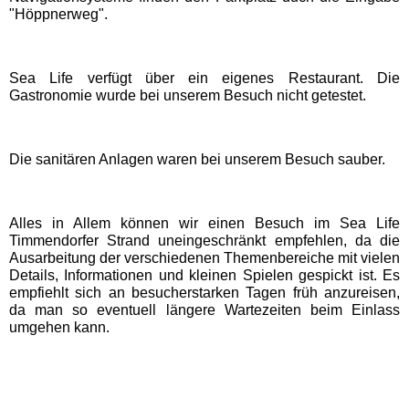
"Höppnerweg".
Eifelpark
Wild- & Freizeitpark Klotten
Sea Life verfügt über ein eigenes Restaurant. Die
Gastronomie wurde bei unserem Besuch nicht getestet.
Schleswig-Holstein
Freizeitparks
Die sanitären Anlagen waren bei unserem Besuch sauber.
HANSA-PARK
Alles in Allem können wir einen Besuch im Sea Life
Timmendorfer Strand uneingeschränkt empfehlen, da die
Tolk-Schau
Ausarbeitung der verschiedenen Themenbereiche mit vielen
Details, Informationen und kleinen Spielen gespickt ist. Es
empfiehlt sich an besucherstarken Tagen früh anzureisen,
Schwimmbäder
da man so eventuell längere Wartezeiten beim Einlass
umgehen kann.
Baden-Württemberg
Schwimmbäder