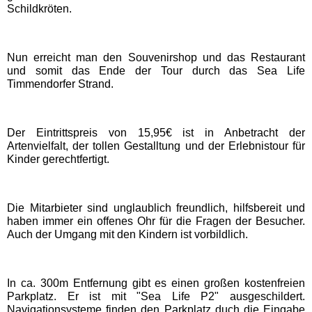
Schildkröten.
Movie Park Germany
Nun erreicht man den Souvenirshop und das Restaurant
PanoramaPark
und somit das Ende der Tour durch das Sea Life
Timmendorfer Strand.
Phantasialand
Der Eintrittspreis von 15,95€ ist in Anbetracht der
Artenvielfalt, der tollen Gestalltung und der Erlebnistour für
potts park
Kinder gerechtfertigt.
Safariland Stukenbrock
Die Mitarbieter sind unglaublich freundlich, hilfsbereit und
haben immer ein offenes Ohr für die Fragen der Besucher.
Wunderland Kalkar
Auch der Umgang mit den Kindern ist vorbildlich.
Rheinland-Pfalz
In ca. 300m Entfernung gibt es einen großen kostenfreien
Freizeitparks
Parkplatz. Er ist mit "Sea Life P2" ausgeschildert.
Navigationsysteme finden den Parkplatz duch die Eingabe