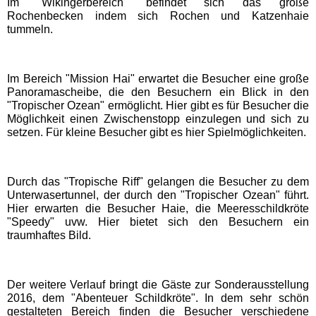
Im "Wikingerbereich" befindet sich das große
Freizeitparks
Rochenbecken indem sich Rochen und Katzenhaie
tummeln.
Heide Park Resort
Im Bereich "Mission Hai" erwartet die Besucher eine große
Rasti-Land
Panoramascheibe, die den Besuchern ein Blick in den
"Tropischer Ozean" ermöglicht. Hier gibt es für Besucher die
Möglichkeit einen Zwischenstopp einzulegen und sich zu
Schloß Dankern
setzen. Für kleine Besucher gibt es hier Spielmöglichkeiten.
Serengeti-Park
Durch das "Tropische Riff" gelangen die Besucher zu dem
Unterwasertunnel, der durch den "Tropischer Ozean" führt.
Hier erwarten die Besucher Haie, die Meeresschildkröte
Nordrhein-Westfalen
"Speedy" uvw. Hier bietet sich den Besuchern ein
Freizeitparks
traumhaftes Bild.
Fort Fun Abenteuerland
Der weitere Verlauf bringt die Gäste zur Sonderausstellung
2016, dem "Abenteuer Schildkröte". In dem sehr schön
Irrland Kevelaer
gestalteten Bereich finden die Besucher verschiedene