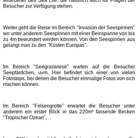
Mitarbeiter des Sea Life, die natürlich auch für Fragen der
Besucher zur Verfügung stehen.
EDELWIES
Freizeit-Land Geiselwind
Weiter geht die Reise im Bereich "Invasion der Seespinnen"
wo unter anderem Seespinnen mit einer Beinspanne von bis
zu 4m bewundert werden können. Von den Seespinnen aus
LEGOLAND Deutschland
gelangt man zu den "Küsten Europas".
Rodelbahn St. Englmar
Im Bereich "Seegraswiese" warten auf die Besucher
Seepfärdchen, uvm. Hier befindet sich einer von vielen
Fotostops, bei denen die Besucher einmalige Fotos von sich
Hessen Freizeitparks
machen können.
Freizeitpark Lochmühle
Im Bereich "Felsengrotte" erwartet die Besucher unter
anderem ein erster Blick in das 220m³ fassende Becken
Taunus Wunderland
"Tropischer Ozean".
Niedersachsen