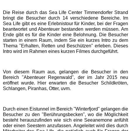
Die Reise durch das Sea Life Center Timmendorfer Strand
Schwaben Park
bringt die Besucher durch 14 verschiedene Bereiche. Im
Sea Life gibt es eine Erlebnistour für Kinder, bei der Fragen
beantwortet und Abenteuer bestanden werden müssen. Am
Steinwasen Park
Ende gibt es für die Kinder eine Belohnung. Die Besucher
starten in einem Raum, indem Sie ein kurzes Intro zu dem
Thema "Erhalten, Retten und Beschützen" erleben. Dieses
Tatzmania
Intro wird im Rahmen eines kurzen Filmes durchgeführt.
Traumland auf der
Bärenhöhle
Von diesem Raum aus, gelangen die Besucher in den
Bereich "Abenteuer Regenwald", der im Jahr 2015 neu
eröffnet wurde. Hier erwarten die Besucher Schildkröten,
Bayern Freizeitparks
Schlangen, Piranhas, Otter, uvm.
Allgäu Skyline Park
Durch einen Eistunnel im Bereich "Winterfjord" gelangen die
Besucher zu den "Berührungsbecken", wo die Möglichkeit
besteht herauszufinden wie sich eine Seeanemone anfühlt
Bayern-Park
oder einen Seestern anzufassen. Angeleitet wird dies durch