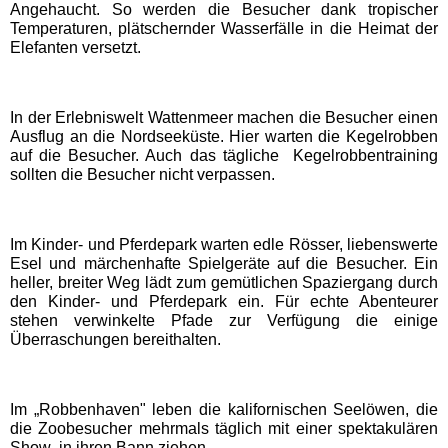
Freizeitparks
Angehaucht. So werden die Besucher dank tropischer
Temperaturen, plätschernder Wasserfälle in die Heimat der
Elefanten versetzt.
Heide Park Resort
In der Erlebniswelt Wattenmeer machen die Besucher einen
Rasti-Land
Ausflug an die Nordseeküste. Hier warten die Kegelrobben
auf die Besucher. Auch das tägliche Kegelrobbentraining
sollten die Besucher nicht verpassen.
Schloß Dankern
Serengeti-Park
Im Kinder- und Pferdepark warten edle Rösser, liebenswerte
Esel und märchenhafte Spielgeräte auf die Besucher. Ein
heller, breiter Weg lädt zum gemütlichen Spaziergang durch
Nordrhein-Westfalen
den Kinder- und Pferdepark ein. Für echte Abenteurer
Freizeitparks
stehen verwinkelte Pfade zur Verfügung die einige
Überraschungen bereithalten.
Fort Fun Abenteuerland
Im „Robbenhaven" leben die kalifornischen Seelöwen, die
die Zoobesucher mehrmals täglich mit einer spektakulären
Irrland Kevelaer
Show in ihren Bann ziehen.