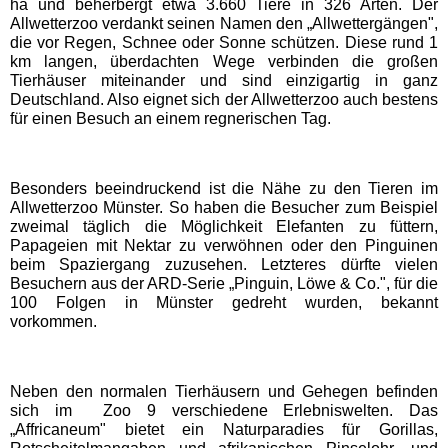
ha und beherbergt etwa 3.660 Tiere in 326 Arten. Der
Allwetterzoo verdankt seinen Namen den „Allwettergängen",
die vor Regen, Schnee oder Sonne schützen. Diese rund 1
Schwaben Park
km langen, überdachten Wege verbinden die großen
Tierhäuser miteinander und sind einzigartig in ganz
Deutschland. Also eignet sich der Allwetterzoo auch bestens
Steinwasen Park
für einen Besuch an einem regnerischen Tag.
Tatzmania
Besonders beeindruckend ist die Nähe zu den Tieren im
Allwetterzoo Münster. So haben die Besucher zum Beispiel
Traumland auf der
zweimal täglich die Möglichkeit Elefanten zu füttern,
Bärenhöhle
Papageien mit Nektar zu verwöhnen oder den Pinguinen
beim Spaziergang zuzusehen. Letzteres dürfte vielen
Besuchern aus der ARD-Serie „Pinguin, Löwe & Co.", für die
Bayern Freizeitparks
100 Folgen in Münster gedreht wurden, bekannt
vorkommen.
Allgäu Skyline Park
Neben den normalen Tierhäusern und Gehegen befinden
sich im Zoo 9 verschiedene Erlebniswelten. Das
Bayern-Park
„Affricaneum" bietet ein Naturparadies für Gorillas,