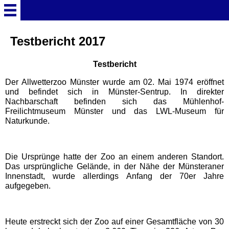
Startseite
Testbericht 2017
Testbericht
Deutschland Überschrift
Der Allwetterzoo Münster wurde am 02. Mai 1974 eröffnet
und befindet sich in Münster-Sentrup. In direkter
Freizeitparks
Nachbarschaft befinden sich das Mühlenhof-
Freilichtmuseum Münster und das LWL-Museum für
Naturkunde.
Baden-Württemberg
Freizeitparks
Die Ursprünge hatte der Zoo an einem anderen Standort.
Erlebnispark Tripsdrill
Das ursprüngliche Gelände, in der Nähe der Münsteraner
Innenstadt, wurde allerdings Anfang der 70er Jahre
aufgegeben.
Europa-Park
Heute erstreckt sich der Zoo auf einer Gesamtfläche von 30
Funny-World