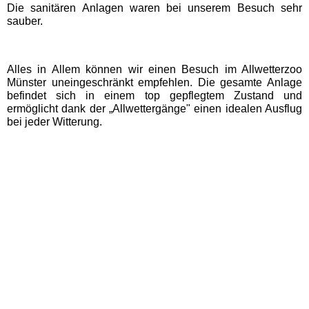
Die sanitären Anlagen waren bei unserem Besuch sehr
Badeparadies Schwarzwald
sauber.
Panorama-Bad Freudenstadt
Alles in Allem können wir einen Besuch im Allwetterzoo
Münster uneingeschränkt empfehlen. Die gesamte Anlage
Hamburg Schwimmbäder
befindet sich in einem top gepflegtem Zustand und
ermöglicht dank der „Allwettergänge" einen idealen Ausflug
bei jeder Witterung.
MidSommerland
Mecklenburg-Vorpommern
Schwimmbäder
WONNEMAR Wismar
Nordrhein-Westfalen
Schwimmbäder