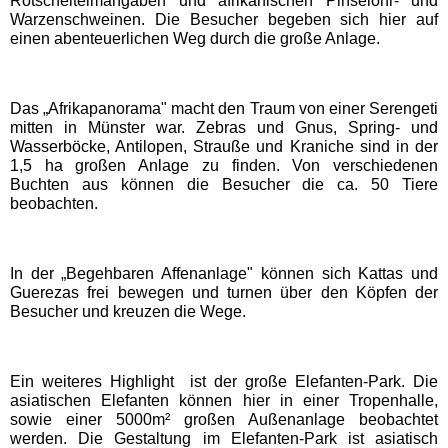
Rotscheitelmangaben und afrikanischen Pinselohr- und
Warzenschweinen. Die Besucher begeben sich hier auf
EDELWIES
einen abenteuerlichen Weg durch die große Anlage.
Freizeit-Land Geiselwind
Das „Afrikapanorama" macht den Traum von einer Serengeti
mitten in Münster war. Zebras und Gnus, Spring- und
LEGOLAND Deutschland
Wasserböcke, Antilopen, Strauße und Kraniche sind in der
1,5 ha großen Anlage zu finden. Von verschiedenen
Buchten aus können die Besucher die ca. 50 Tiere
Rodelbahn St. Englmar
beobachten.
Hessen Freizeitparks
In der „Begehbaren Affenanlage" können sich Kattas und
Guerezas frei bewegen und turnen über den Köpfen der
Besucher und kreuzen die Wege.
Freizeitpark Lochmühle
Taunus Wunderland
Ein weiteres Highlight ist der große Elefanten-Park. Die
asiatischen Elefanten können hier in einer Tropenhalle,
sowie einer 5000m² großen Außenanlage beobachtet
Niedersachsen
werden. Die Gestaltung im Elefanten-Park ist asiatisch