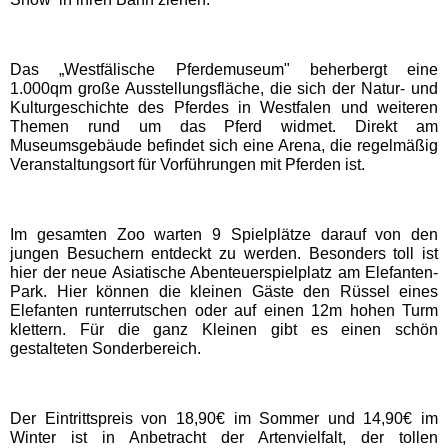
Movie Park Germany
Das „Westfälische Pferdemuseum" beherbergt eine
1.000qm große Ausstellungsfläche, die sich der Natur- und
PanoramaPark
Kulturgeschichte des Pferdes in Westfalen und weiteren
Themen rund um das Pferd widmet. Direkt am
Museumsgebäude befindet sich eine Arena, die regelmäßig
Phantasialand
Veranstaltungsort für Vorführungen mit Pferden ist.
potts park
Im gesamten Zoo warten 9 Spielplätze darauf von den
jungen Besuchern entdeckt zu werden. Besonders toll ist
hier der neue Asiatische Abenteuerspielplatz am Elefanten-
Safariland Stukenbrock
Park. Hier können die kleinen Gäste den Rüssel eines
Elefanten runterrutschen oder auf einen 12m hohen Turm
klettern. Für die ganz Kleinen gibt es einen schön
Wunderland Kalkar
gestalteten Sonderbereich.
Rheinland-Pfalz
Freizeitparks
Der Eintrittspreis von 18,90€ im Sommer und 14,90€ im
Winter ist in Anbetracht der Artenvielfalt, der tollen