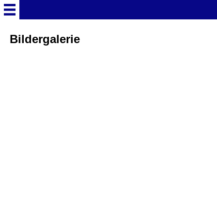
Startseite
Bildergalerie
Deutschland Überschrift
Freizeitparks
Baden-Württemberg
Freizeitparks
Erlebnispark Tripsdrill
Europa-Park
Funny-World