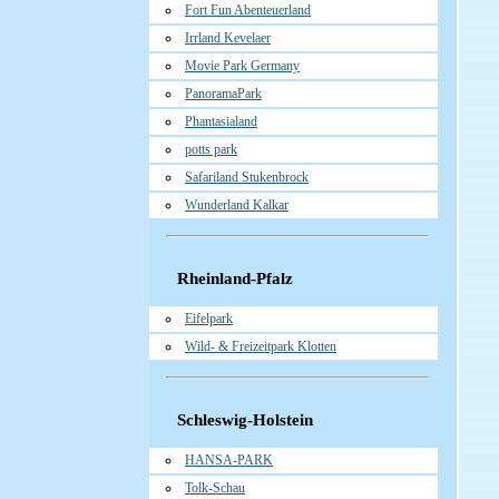
Fort Fun Abenteuerland
Irrland Kevelaer
Movie Park Germany
PanoramaPark
Phantasialand
potts park
Safariland Stukenbrock
Wunderland Kalkar
Rheinland-Pfalz
Eifelpark
Wild- & Freizeitpark Klotten
Schleswig-Holstein
HANSA-PARK
Tolk-Schau