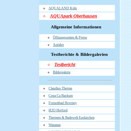
AQUALAND Köln
AQUApark Oberhausen
Allgemeine Informationen
Öffnungszeiten & Preise
Anfahrt
Testberichte & Bildergalerien
Testbericht
Bildergalerie
Claudius Therme
Copa Ca Backum
Freizeitbad Heveney
H2O Herford
Thermen & Badewelt Euskirchen
Wananas