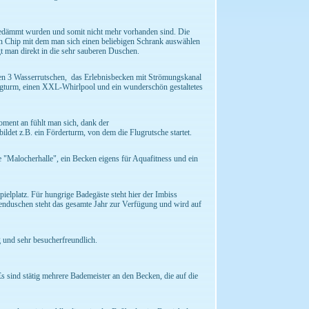
gedämmt wurden und somit nicht mehr vorhanden sind. Die
n Chip mit dem man sich einen beliebigen Schrank auswählen
 man direkt in die sehr sauberen Duschen.
ben 3 Wasserrutschen, das Erlebnisbecken mit Strömungskanal
ngturm, einen XXL-Whirlpool und ein wunderschön gestaltetes
oment an fühlt man sich, dank der
ildet z.B. ein Förderturm, von dem die Flugrutsche startet.
e "Malocherhalle", ein Becken eigens für Aquafitness und ein
elplatz. Für hungrige Badegäste steht hier der Imbiss
nduschen steht das gesamte Jahr zur Verfügung und wird auf
 und sehr besucherfreundlich.
 sind stätig mehrere Bademeister an den Becken, die auf die