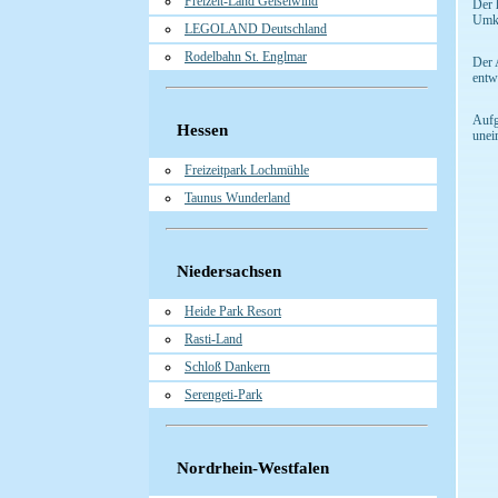
Freizeit-Land Geiselwind
Der 
Umkl
LEGOLAND Deutschland
Rodelbahn St. Englmar
Der 
entw
Aufg
Hessen
unei
Freizeitpark Lochmühle
Taunus Wunderland
Niedersachsen
Heide Park Resort
Rasti-Land
Schloß Dankern
Serengeti-Park
Nordrhein-Westfalen