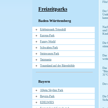
Flöz
Freizeitparks
Der 
Umkl
kann
Baden-Württemberg
Nach
Erlebnispark Tripsdrill
und 
Kind
Europa-Park
Funny-World
Die 
stim
Schwaben Park
Steinwasen Park
Das 
weit
Tatzmania
Traumland auf der Bärenhöhle
Das 
"Büd
31°C
Bayern
Der 
Allgäu Skyline Park
Bayern-Park
Die 
Sich
EDELWIES