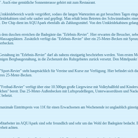
". Auch eine gemütliche Sonnenterasse gehört mit zum Restaurant.
Umkleidebereich wurde vergrößert, sodass die langen Wartezeiten an gut besuchten Tagen ein
eidekabinen sind sehr sauber und gepflegt. Man erhält beim Betreten des Schwimmbades eine
. Der Chip dient im AQUApark ebenfalls als Zahlungsmittel. Von den Umkleidekabinen gelangt
 dem duschen erreichen die Badegäste das "Erlebnis-Revier". Hier erwarten die Besucher, ne
Massageplätzen. Zusätzlich verfügt das "Erlebnis-Revier" über ein 25-Meter-Becken mit Spru
erbecken.
Gestaltung im "Erlebnis-Revier" darf als nahezu einzigartig beschrieben werden. Vom ersten M
migen Bergbaugestaltung, in die Zechenzeit des Ruhrgebietes zurück versetzt. Den Mittelpunkt b
"Sport-Revier" steht hauptsächlich für Vereine und Kurse zur Verfügung. Hier befindet sich di
eres 25-Meter-Becken.
"Freibad-Revier" verfügt über eine 10.500qm große Liegewiese mit Volleyballfeld und Kinderspi
chen" bereit. Das 25-Meter-Außenbecken mit Luftsprudelliegen, Unterwasserdüsen und Nacke
 beheizt.
maximale Eintrittspreis von 11€ für einen Erwachsenen am Wochenende ist unglaublich günstig
Mitarbeiter im AQUApark sind sehr freundlich und sehr um das Wohl der Badegäste bedacht. Es
erheit achten.