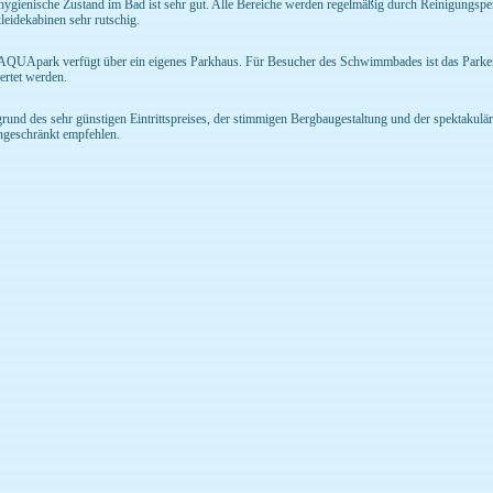
hygienische Zustand im Bad ist sehr gut. Alle Bereiche werden regelmäßig durch Reinigungsper
eidekabinen sehr rutschig.
AQUApark verfügt über ein eigenes Parkhaus. Für Besucher des Schwimmbades ist das Parken
ertet werden.
rund des sehr günstigen Eintrittspreises, der stimmigen Bergbaugestaltung und der spektak
ngeschränkt empfehlen.