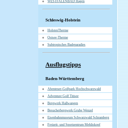
WESTFALENBAD Hagen
Schleswig-Holstein
HolstenTherme
Ostsee-Therme
Subtropisches Badeparadies
Ausflugstipps
Baden-Württemberg
Abenteuer-Golfpark Hochschwarzwald
Adventure Golf Titisee
Bergwerk Hallwangen
Besucherbergwerk Grube Wenzel
Eisenbahnmuseum Schwarzwald Schramberg
Freizeit- und Sportzentrum Mehliskopf