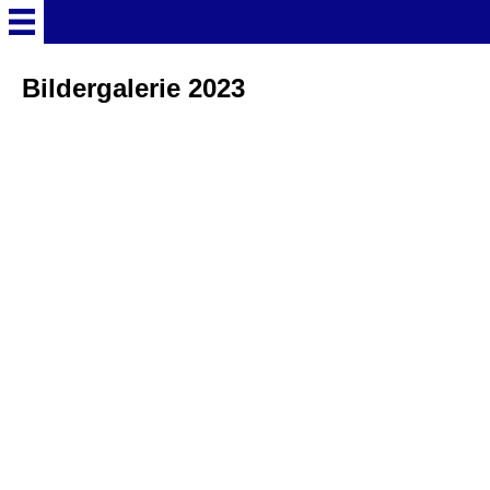
Startseite
Bildergalerie 2023
Deutschland Überschrift
Freizeitparks
Baden-Württemberg
Freizeitparks
Erlebnispark Tripsdrill
Europa-Park
Funny-World