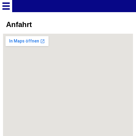
Startseite
Anfahrt
Deutschland Überschrift
Freizeitparks
Baden-Württemberg
Freizeitparks
Erlebnispark Tripsdrill
Europa-Park
Funny-World