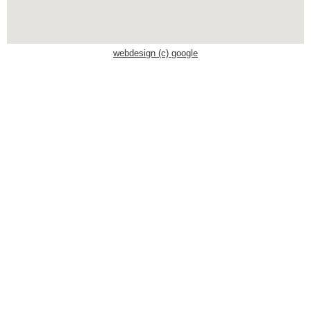
Schwaben Park
webdesign (c) google
Steinwasen Park
Tatzmania
Traumland auf der
Bärenhöhle
Bayern Freizeitparks
Allgäu Skyline Park
Bayern-Park