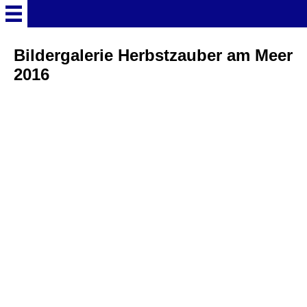
Startseite
Bildergalerie Herbstzauber am Meer
2016
Deutschland Überschrift
Freizeitparks
Baden-Württemberg
Freizeitparks
Erlebnispark Tripsdrill
Europa-Park
Funny-World