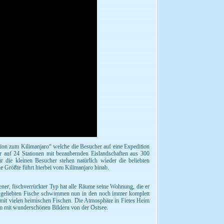
ition zum Kilimanjaro“ welche die Besucher auf eine Expedition
 auf 24 Stationen mit bezaubernden Eislandschaften aus 300
 die kleinen Besucher stehen natürlich wieder die beliebten
e Größte führt hierbei vom Kilimanjaro hinab.
ner, fischverrückter Typ hat alle Räume seine Wohnung, die er
ne geliebten Fische schwimmen nun in den noch immer komplett
 mit vielen heimischen Fischen. Die Atmosphäre in Fietes Heim
ilm mit wunderschönen Bildern von der Ostsee.