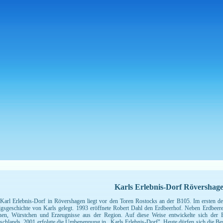
Karls Erlebnis-Dorf Rövershag
Karl Erlebnis-Dorf in Rövershagen liegt vor den Toren Rostocks an der B105. Im ersten de
lgsgeschichte von Karls gelegt. 1993 eröffnete Robert Dahl den Erdbeerhof. Neben Erdbeere
en, Würstchen und Erzeugnisse aus der Region. Auf diese Weise entwickelte sich der E
schlands. 2001 erfolgte die Umbenennung in „Karls Erlebnis-Dorf". Heute dürfen sich die Be