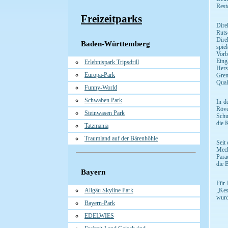
Rest
Freizeitparks
Dire
Ruts
Dire
Baden-Württemberg
spiel
Vorb
Eing
Erlebnispark Tripsdrill
Hers
Europa-Park
Gren
Qual
Funny-World
Schwaben Park
In d
Röve
Steinwasen Park
Schu
die 
Tatzmania
Traumland auf der Bärenhöhle
Seit
Meck
Para
die 
Bayern
Für 
Allgäu Skyline Park
„Kes
wurd
Bayern-Park
EDELWIES