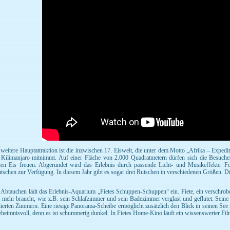
 weitere Hauptattraktion ist die inzwischen 17. Eiswelt, die unter dem Motto „Afrika – Exped
Kilimanjaro mitnimmt. Auf einer Fläche von 2.000 Quadratmetern dürfen sich die Besucher
en Eis freuen. Abgerundet wird das Erlebnis durch passende Licht- und Musikeffekte. Für
utschen zur Verfügung. In diesem Jahr gibt es sogar drei Rutschen in verschiedenen Größen. Di
Abtauchen lädt das Erlebnis-Aquarium „Fietes Schuppen-Schuppen“ ein. Fiete, ein verschrobe
t mehr braucht, wie z.B. sein Schlafzimmer und sein Badezimmer verglast und geflutet. Sei
ierten Zimmern. Eine riesige Panorama-Scheibe ermöglicht zusätzlich den Blick in seinen See
geheimnisvoll, denn es ist schummerig dunkel. In Fietes Home-Kino läuft ein wissenswerter F