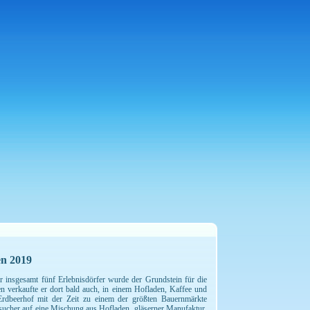
en 2019
r insgesamt fünf Erlebnisdörfer wurde der Grundstein für die
n verkaufte er dort bald auch, in einem Hofladen, Kaffee und
rdbeerhof mit der Zeit zu einem der größten Bauernmärkte
sucher auf eine Mischung aus Hofladen, gläserner Manufaktur,