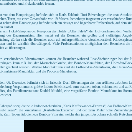
aurantbetrieb und Freizeitbetrieb freuen.
kt vor dem Haupteingang befindet sich in Karls Erlebnis-Dorf Rövershagen die erste Attrakti
chen-Turm, mit einer Gesamthöhe von 19 Metern, beherbergt insgesamt vier verschiedene Ruts
kt neben dem Haupteingang befindet sich ein riesiger und begehbarer Erdbeerkorb, auf dem sic
en einlädt.
ei am Ticket-Shop, an der Rezeption des Hotels „Alles Paletti“, der Hof-Gärtnerei, dem Waf
ang des Bauernmarktes. Hier wartet auf die Besucher ein großes und vielfältiges Ange
tellung dürfen sich die Besucher auch auf außergewöhnliche Geschenkartikel, Kinderspielz
zen und ist wirklich überwältigend. Viele Probierstationen ermöglichen den Besuchern die 
ität zu überzeugen.
en verschiedenen Manufakturen können die Besucher während Live-Vorführungen bei der Pr
rshagen kann z.B. bei der Marmeladenküche, der Bonbon-Manufaktur, der Holzofen-Bäcker
lter geschaut werden. Weitere Manufakturen sind die Erdbeer-Eis-Manufaktur, die Ostsee-S
Körnerkissen-Manufaktur und die Popcorn-Manufaktur.
 dem 06. Dezember befindet sich im Erlebnis-Dorf Rövershagen das neu eröffnete „Bonbon-L
lenburg-Vorpommerns größte Indoor-Erlebniswelt zum staunen, toben, schlemmen und zu Fahr
dies, das Familienrestaurant Kuddel-Muddel, eine vergrößerte Bonbon-Manufaktur im Ste
Besucher.
Fahrspaß sorgt die neue Indoor-Achterbahn „Karls Kaffeekannen-Express“, das Erdbeer-Kar
sel-Flieger“, die kunterbunte „Kartoffelsackrutsche“ und der zehn Meter hohe Zuckerstangen
e. Zum Toben lädt die neue Bonbon-Villa ein, welche den jungen Besuchern schnelle Rutschen,