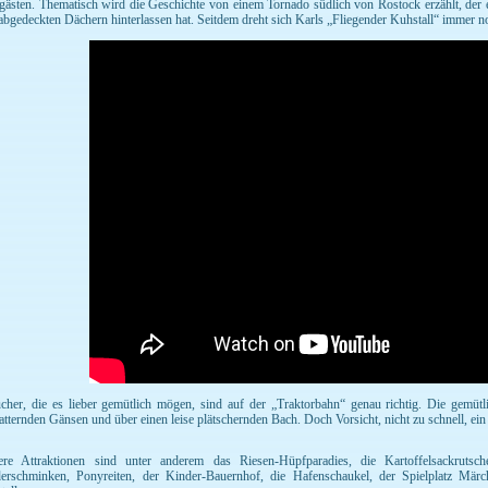
gästen. Thematisch wird die Geschichte von einem Tornado südlich von Rostock erzählt, der
abgedeckten Dächern hinterlassen hat. Seitdem dreht sich Karls „Fliegender Kuhstall“ immer 
cher, die es lieber gemütlich mögen, sind auf der „Traktorbahn“ genau richtig. Die gemütli
atternden Gänsen und über einen leise plätschernden Bach. Doch Vorsicht, nicht zu schnell, ein B
ere Attraktionen sind unter anderem das Riesen-Hüpfparadies, die Kartoffelsackrutsche
erschminken, Ponyreiten, der Kinder-Bauernhof, die Hafenschaukel, der Spielplatz Mär