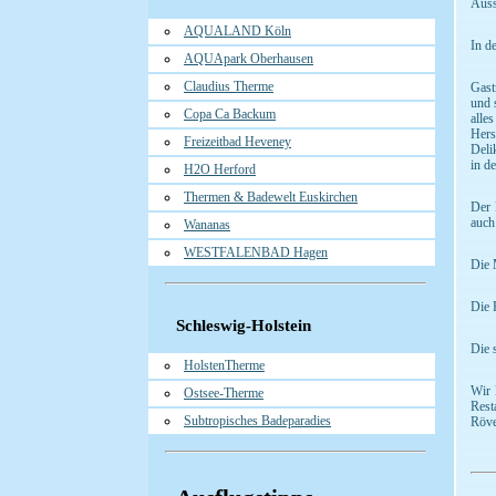
Auss
AQUALAND Köln
In d
AQUApark Oberhausen
Claudius Therme
Gast
und 
Copa Ca Backum
alle
Hers
Freizeitbad Heveney
Deli
in d
H2O Herford
Thermen & Badewelt Euskirchen
Der 
auch
Wananas
WESTFALENBAD Hagen
Die M
Die 
Schleswig-Holstein
Die 
HolstenTherme
Wir 
Ostsee-Therme
Rest
Subtropisches Badeparadies
Röve