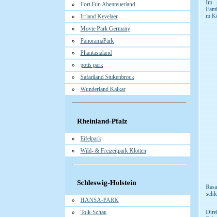
Im g
Fort Fun Abenteuerland
Fami
m Kö
Irrland Kevelaer
Movie Park Germany
PanoramaPark
Phantasialand
potts park
Safariland Stukenbrock
Wunderland Kalkar
Rheinland-Pfalz
Eifelpark
Wild- & Freizeitpark Klotten
Schleswig-Holstein
Rasa
schl
HANSA-PARK
Tolk-Schau
Dire