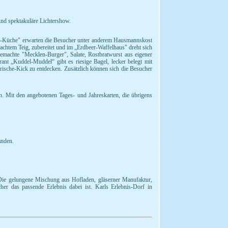
 und spektakuläre Lichtershow.
Hof-Küche" erwarten die Besucher unter anderem Hausmannskost
chtem Teig, zubereitet und im „Erdbeer-Waffelhaus" dreht sich
emachte "Mecklen-Burger", Salate, Rostbratwurst aus eigener
nt „Kuddel-Muddel“ gibt es riesige Bagel, lecker belegt mit
ische-Kick zu entdecken. Zusätzlich können sich die Besucher
ten. Mit den angebotenen Tages- und Jahreskarten, die übrigens
anden.
Die gelungene Mischung aus Hofladen, gläserner Manufaktur,
cher das passende Erlebnis dabei ist. Karls Erlebnis-Dorf in