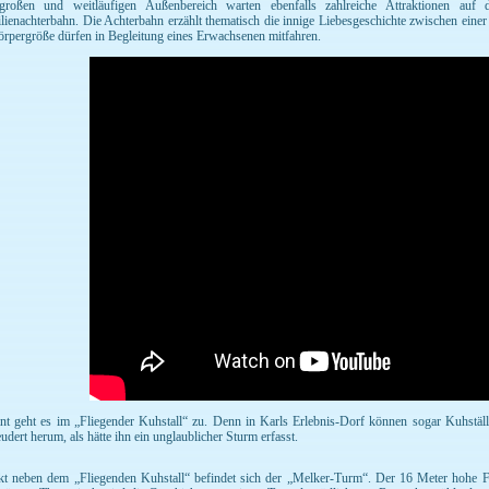
roßen und weitläufigen Außenbereich warten ebenfalls zahlreiche Attraktionen auf 
lienachterbahn. Die Achterbahn erzählt thematisch die innige Liebesgeschichte zwischen eine
rpergröße dürfen in Begleitung eines Erwachsenen mitfahren.
nt geht es im „Fliegender Kuhstall“ zu. Denn in Karls Erlebnis-Dorf können sogar Kuhställe
eudert herum, als hätte ihn ein unglaublicher Sturm erfasst.
kt neben dem „Fliegenden Kuhstall“ befindet sich der „Melker-Turm“. Der 16 Meter hohe F