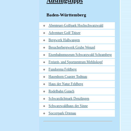
Ausflugstipps
Baden-Württemberg
Abenteuer-Golfpark Hochschwarzwald
Adventure Golf Titisee
Bergwerk Hallwangen
Besucherbergwerk Grube Wenzel
Eisenbahnmuseum Schwarzwald Schramberg
Freizeit- und Sportzentrum Mehliskopf
Fundorena Feldberg
Hasenhorn Coaster Todtnau
Haus der Natur Feldberg
Rodelbahn Gutach
Schwarzlichtpark Denzlingen
Schwarzwaldhaus der Sinne
Soccerpark Ortenau