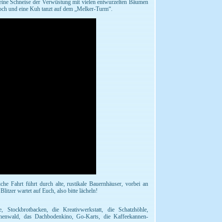
 eine Schneise der Verwüstung mit vielen entwurzelten Bäumen
noch und eine Kuh tanzt auf dem „Melker-Turm“.
che Fahrt führt durch alte, rustikale Bauernhäuser, vorbei an
litzer wartet auf Euch, also bitte lächeln!
, Stockbrotbacken, die Kreativwerkstatt, die Schatzhöhle,
chenwald, das Dachbodenkino, Go-Karts, die Kaffeekannen-