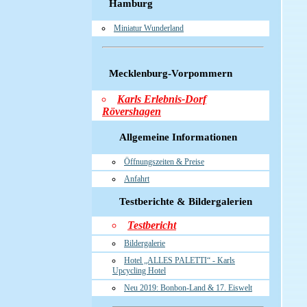
Hamburg
Miniatur Wunderland
Mecklenburg-Vorpommern
Karls Erlebnis-Dorf
Rövershagen
Allgemeine Informationen
Öffnungszeiten & Preise
Anfahrt
Testberichte & Bildergalerien
Testbericht
Bildergalerie
Hotel „ALLES PALETTI“ - Karls
Upcycling Hotel
Neu 2019: Bonbon-Land & 17. Eiswelt