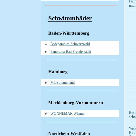
Fahr
und 
Schwimmbäder
Baden-Württemberg
Badeparadies Schwarzwald
Panorama-Bad Freudenstadt
Hamburg
MidSommerland
Mecklenburg-Vorpommern
Besu
WONNEMAR Wismar
schn
Weit
Kind
Nordrhein-Westfalen