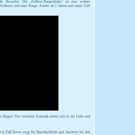
die Besucher. Die „Erdbeer-Raupenbahn“ ist eine weitere
r Erdbeere und einer Raupe. Kinder ab 2 Jahren und mind. 0,90
 fliegen! Der verrückte Kuhstall erhebt sich in die Lüfte und
ree-Fall-Tower sorgt für Bauchkribbeln und Jauchzen bei den