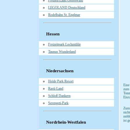
Freizeit-Land Geiselwind
LEGOLAND Deutschland
Rodelbahn St. Englmar
Hessen
Freizeitpark Lochmühle
Taunus Wunderland
Niedersachsen
Heide Park Resort
Eine
Rasti-Land
zum 
Tonn
Schloß Dankern
Eisr
Serengeti-Park
Zum 
nich
möbl
ist 
Nordrhein-Westfalen