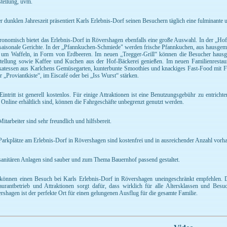
tellung, uvm.
er dunklen Jahreszeit präsentiert Karls Erlebnis-Dorf seinen Besuchern täglich eine fulminante
ronomisch bietet das Erlebnis-Dorf in Rövershagen ebenfalls eine große Auswahl. In der „
saisonale Gerichte. In der „Pfannkuchen-Schmiede" werden frische Pfannkuchen, aus hausgema
s um Waffeln, in Form von Erdbeeren. Im neuen „Tregger-Grill“ können die Besucher hausg
tellung sowie Kaffee und Kuchen aus der Hof-Bäckerei genießen. Im neuen Familienrestaura
katessen aus Karlchens Gemüsegarten, kunterbunte Smoothies und knackiges Fast-Food mit Fr
er „Proviantkiste“, im Eiscafé oder bei „Iss Wurst“ stärken.
Eintritt ist generell kostenlos. Für einige Attraktionen ist eine Benutzungsgebühr zu entrich
 Online erhältlich sind, können die Fahrgeschäfte unbegrenzt genutzt werden.
itarbeiter sind sehr freundlich und hilfsbereit.
Parkplätze am Erlebnis-Dorf in Rövershagen sind kostenfrei und in ausreichender Anzahl vorh
sanitären Anlagen sind sauber und zum Thema Bauernhof passend gestaltet.
können einen Besuch bei Karls Erlebnis-Dorf in Rövershagen uneingeschränkt empfehlen. 
aurantbetrieb und Attraktionen sorgt dafür, dass wirklich für alle Altersklassen und Besu
rshagen ist der perfekte Ort für einen gelungenen Ausflug für die gesamte Familie.