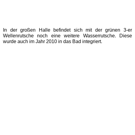
AQUALAND Köln
AQUApark Oberhausen
In der großen Halle befindet sich mit der grünen 3-er
Wellenrutsche noch eine weitere Wasserrutsche. Diese
Claudius Therme
wurde auch im Jahr 2010 in das Bad integriert.
Copa Ca Backum
Freizeitbad Heveney
H2O Herford
Thermen & Badewelt
Euskirchen
Wananas