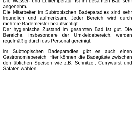
Die Wasser- und Lufttemperatur ist im gesamten Bad sehr
BLAZE LaserTag Herne
angenehm.
Die Mitarbeiter im Subtropischen Badeparadies sind sehr
freundlich und aufmerksam. Jeder Bereich wird durch
DASA Arbeitswelt
mehrere Bademeister beaufsichtigt.
Ausstellung Dortmund
Der hygienische Zustand im gesamten Bad ist gut. Die
Bereiche, insbesondere der Umkleidebereich, werden
regelmäßig durch das Personal gereinigt.
Erlebnisberg Sternrodt
Im Subtropischen Badeparadies gibt es auch einen
Gastronomiebereich. Hier können die Badegäste zwischen
LEGOLAND Discovery
den üblichen Speisen wie z.B. Schnitzel, Currywurst und
Centre Oberhausen
Salaten wählen.
Sea Life Oberhausen
Zoo Duisburg
Schleswig-Holstein
Ausflugstipps