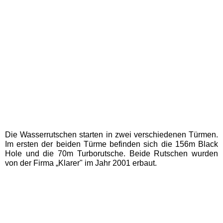
Movie Park Germany
PanoramaPark
Phantasialand
potts park
Die Wasserrutschen starten in zwei verschiedenen Türmen.
Safariland Stukenbrock
Im ersten der beiden Türme befinden sich die 156m Black
Hole und die 70m Turborutsche. Beide Rutschen wurden
von der Firma „Klarer" im Jahr 2001 erbaut.
Wunderland Kalkar
Rheinland-Pfalz
Freizeitparks