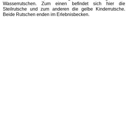
Wasserrutschen. Zum einen befindet sich hier die
EDELWIES
Steilrutsche und zum anderen die gelbe Kinderrutsche.
Beide Rutschen enden im Erlebnisbecken.
Freizeit-Land Geiselwind
LEGOLAND Deutschland
Rodelbahn St. Englmar
Hessen Freizeitparks
Freizeitpark Lochmühle
Taunus Wunderland
Niedersachsen