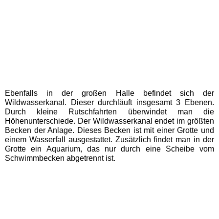
WESTFALENBAD Hagen
Schleswig-Holstein
Schwimmbäder
HolstenTherme
Ebenfalls in der großen Halle befindet sich der
Wildwasserkanal. Dieser durchläuft insgesamt 3 Ebenen.
Durch kleine Rutschfahrten überwindet man die
Ostsee-Therme
Höhenunterschiede. Der Wildwasserkanal endet im größten
Becken der Anlage. Dieses Becken ist mit einer Grotte und
einem Wasserfall ausgestattet. Zusätzlich findet man in der
Subtropisches Badeparadies
Grotte ein Aquarium, das nur durch eine Scheibe vom
Schwimmbecken abgetrennt ist.
Ausflugstipps
Baden-Württemberg
Ausflugstipps