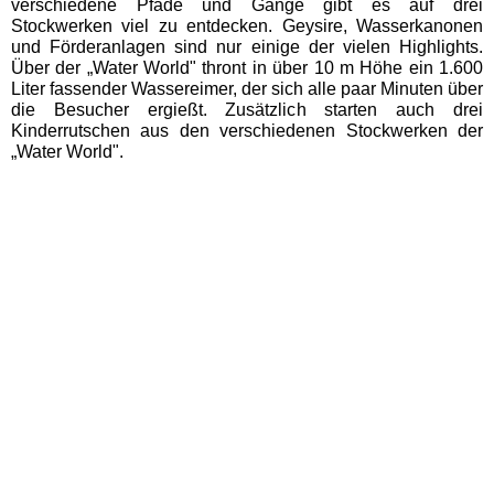
verschiedene Pfade und Gänge gibt es auf drei
Fundorena Feldberg
Stockwerken viel zu entdecken. Geysire, Wasserkanonen
und Förderanlagen sind nur einige der vielen Highlights.
Über der „Water World" thront in über 10 m Höhe ein 1.600
Hasenhorn Coaster Todtnau
Liter fassender Wassereimer, der sich alle paar Minuten über
die Besucher ergießt. Zusätzlich starten auch drei
Kinderrutschen aus den verschiedenen Stockwerken der
Haus der Natur Feldberg
„Water World".
Rodelbahn Gutach
Schwarzlichtpark Denzlingen
Schwarzwaldhaus der Sinne
Soccerpark Ortenau
Hamburg Ausflugstipps