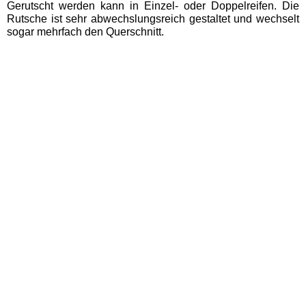
Gerutscht werden kann in Einzel- oder Doppelreifen. Die
Badeparadies Schwarzwald
Rutsche ist sehr abwechslungsreich gestaltet und wechselt
sogar mehrfach den Querschnitt.
Panorama-Bad Freudenstadt
Hamburg Schwimmbäder
MidSommerland
Mecklenburg-Vorpommern
Schwimmbäder
WONNEMAR Wismar
Nordrhein-Westfalen
Schwimmbäder