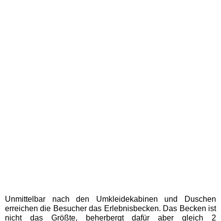
Schwaben Park
Steinwasen Park
Tatzmania
Traumland auf der
Bärenhöhle
Bayern Freizeitparks
Allgäu Skyline Park
Unmittelbar nach den Umkleidekabinen und Duschen
Bayern-Park
erreichen die Besucher das Erlebnisbecken. Das Becken ist
nicht das Größte, beherbergt dafür aber gleich 2