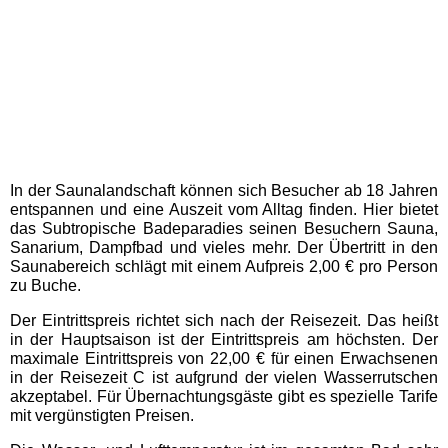
Miniatur Wunderland
Mecklenburg-Vorpommern
Ausflugstipps
Karls Erlebnis-Dorf
In der Saunalandschaft können sich Besucher ab 18 Jahren
Rövershagen
entspannen und eine Auszeit vom Alltag finden. Hier bietet
das Subtropische Badeparadies seinen Besuchern Sauna,
Sanarium, Dampfbad und vieles mehr. Der Übertritt in den
Sommerrodelbahn Bad
Saunabereich schlägt mit einem Aufpreis 2,00 € pro Person
Doberan
zu Buche.
Der Eintrittspreis richtet sich nach der Reisezeit. Das heißt
Nordrhein-Westfalen
in der Hauptsaison ist der Eintrittspreis am höchsten. Der
Ausflugstipps
maximale Eintrittspreis von 22,00 € für einen Erwachsenen
in der Reisezeit C ist aufgrund der vielen Wasserrutschen
akzeptabel. Für Übernachtungsgäste gibt es spezielle Tarife
Allwetterzoo Münster
mit vergünstigten Preisen.