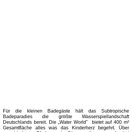
Abenteuer-Golfpark
Hochschwarzwald
Adventure Golf Titisee
Bergwerk Hallwangen
Besucherbergwerk Grube
Wenzel
Eisenbahnmuseum
Schwarzwald Schramberg
Für die kleinen Badegäste hält das Subtropische
Freizeit- und Sportzentrum
Badeparadies die größte Wasserspiellandschaft
Mehliskopf
Deutschlands bereit. Die „Water World" bietet auf 400 m²
Gesamtfläche alles was das Kinderherz begehrt. Über