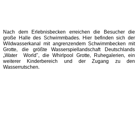
Freizeitparks
Heide Park Resort
Nach dem Erlebnisbecken erreichen die Besucher die
Rasti-Land
große Halle des Schwimmbades. Hier befinden sich der
Wildwasserkanal mit angrenzendem Schwimmbecken mit
Grotte, die größte Wasserspiellandschaft Deutschlands
Schloß Dankern
„Water World", die Whirlpool Grotte, Ruhegalerien, ein
weiterer Kinderbereich und der Zugang zu den
Wasserrutschen.
Serengeti-Park
Nordrhein-Westfalen
Freizeitparks
Fort Fun Abenteuerland
Irrland Kevelaer