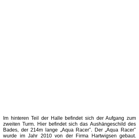
Eifelpark
Wild- & Freizeitpark Klotten
Schleswig-Holstein
Freizeitparks
HANSA-PARK
Tolk-Schau
Schwimmbäder
Im hinteren Teil der Halle befindet sich der Aufgang zum
Baden-Württemberg
zweiten Turm. Hier befindet sich das Aushängeschild des
Schwimmbäder
Bades, der 214m lange „Aqua Racer". Der „Aqua Racer"
wurde im Jahr 2010 von der Firma Hartwigsen gebaut.