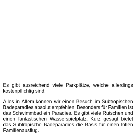
Adventure-Golf Fehmarn
Bimmelbahnen Schleswig-
Holstein
Esel- & Landspielhof
Nessendorf
Karls Erlebnis-Dorf
Warnsdorf
Es gibt ausreichend viele Parkplätze, welche allerdings
kostenpflichtig sind.
Sea Life Timmendorfer
Strand
Alles in Allem können wir einen Besuch im Subtropischen
Badeparadies absolut empfehlen. Besonders für Familien ist
das Schwimmbad ein Paradies. Es gibt viele Rutschen und
Strandgolfer Timmendorfer
einen fantastischen Wasserspielplatz. Kurz gesagt bietet
Strand
das Subtropische Badeparadies die Basis für einen tollen
Familienausflug.